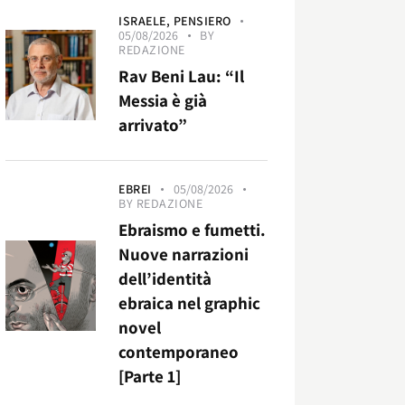
ISRAELE,
PENSIERO
05/08/2026
BY
REDAZIONE
Rav Beni Lau: “Il
Messia è già
arrivato”
EBREI
05/08/2026
BY
REDAZIONE
Ebraismo e fumetti.
Nuove narrazioni
dell’identità
ebraica nel graphic
novel
contemporaneo
[Parte 1]