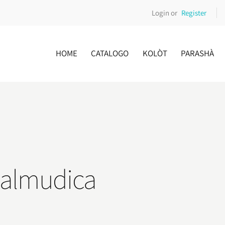
Login or
Register
HOME
CATALOGO
KOLÒT
PARASHÀ
 talmudica