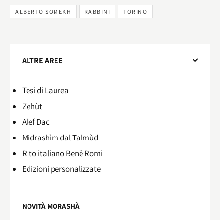
ALBERTO SOMEKH
RABBINI
TORINO
ALTRE AREE
Tesi di Laurea
Zehùt
Alef Dac
Midrashìm dal Talmùd
Rito italiano Benè Romi​
Edizioni personalizzate
NOVITÀ MORASHÀ