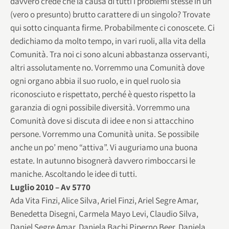
davvero crede che la causa di tutti i problemi stesse in un
(vero o presunto) brutto carattere di un singolo? Trovate
qui sotto cinquanta firme. Probabilmente ci conoscete. Ci
dedichiamo da molto tempo, in vari ruoli, alla vita della
Comunità. Tra noi ci sono alcuni abbastanza osservanti,
altri assolutamente no. Vorremmo una Comunità dove
ogni organo abbia il suo ruolo, e in quel ruolo sia
riconosciuto e rispettato, perché è questo rispetto la
garanzia di ogni possibile diversità. Vorremmo una
Comunità dove si discuta di idee e non si attacchino
persone. Vorremmo una Comunità unita. Se possibile
anche un po’ meno “attiva”. Vi auguriamo una buona
estate. In autunno bisognerà davvero rimboccarsi le
maniche. Ascoltando le idee di tutti.
Luglio 2010 – Av 5770
Ada Vita Finzi, Alice Silva, Ariel Finzi, Ariel Segre Amar,
Benedetta Disegni, Carmela Mayo Levi, Claudio Silva,
Daniel Segre Amar, Daniela Bachi Piperno Beer, Daniela