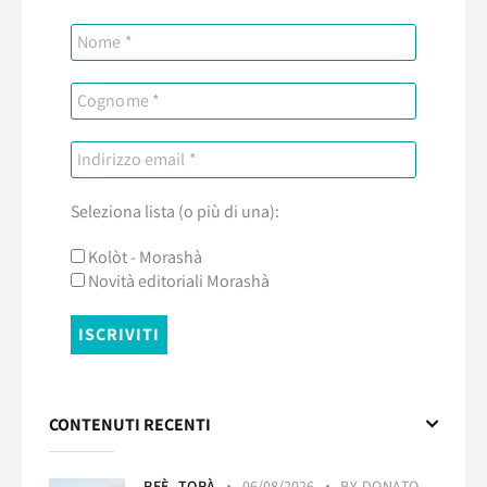
Seleziona lista (o più di una):
Kolòt - Morashà
Novità editoriali Morashà
CONTENUTI RECENTI
REÈ,
TORÀ
06/08/2026
BY
DONATO