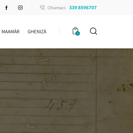
339 8596707
Chiamaci:
MAAMÀR
GHENIZÀ
0