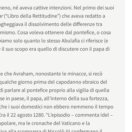
o, né aveva cattive intenzioni. Nel primo dei suoi
ar
(“Libro della Rettitudine”) che aveva redatto a
vagheggiava il dissolvimento delle differenze tra
amismo. Cosa voleva ottenere dal pontefice, o cosa
iamo solo quanto lo stesso Abulafia ci riferisce (e
 il suo scopo era quello di discutere con il papa di
ì e che Avraham, nonostante le minacce, si recò
vò qualche giorno prima del capodanno ebraico del
i parlare al pontefice proprio alla vigilia di quella
se in paese, il papa, all’interno della sua fortezza,
 che i suoi domestici non ebbero nemmeno il tempo
Era il 22 agosto 1280. “L’episodio – commenta Idel –
olare, ma le cronache del Vaticano e la
iva alla scomparsa di Niccolò III confermano il