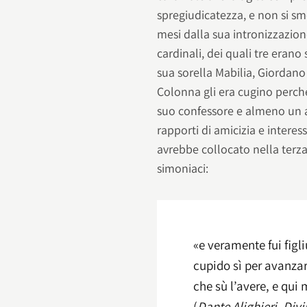
spregiudicatezza, e non si 
mesi dalla sua intronizzazione
cardinali, dei quali tre erano 
sua sorella Mabilia, Giordano
Colonna gli era cugino perché 
suo confessore e almeno un al
rapporti di amicizia e intere
avrebbe collocato nella terza
simoniaci:
«e veramente fui figli
cupido sì per avanzar 
che sù l’avere, e qui 
(
Dante Alighieri, Div