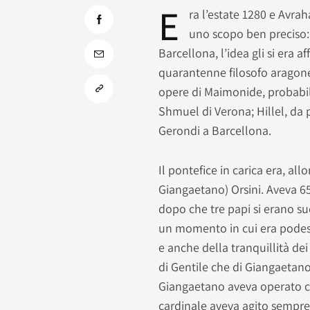
E
ra l’estate 1280 e Avr
uno scopo ben preciso: 
Barcellona, l’idea gli si era a
quarantenne filosofo aragon
opere di Maimonide, probabil
Shmuel di Verona; Hillel, da p
Gerondi a Barcellona.
Il pontefice in carica era, all
Giangaetano) Orsini. Aveva 65
dopo che tre papi si erano suc
un momento in cui era podest
e anche della tranquillità dei 
di Gentile che di Giangaetano
Giangaetano aveva operato co
cardinale aveva agito sempre