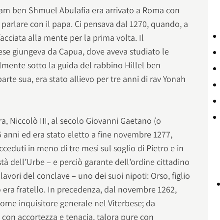
aham ben Shmuel Abulafia era arrivato a Roma con
parlare con il papa. Ci pensava dal 1270, quando, a
ffacciata alla mente per la prima volta. Il
ese giungeva da Capua, dove aveva studiato le
mente sotto la guida del rabbino Hillel ben
arte sua, era stato allievo per tre anni di rav Yonah
ora, Niccolò III, al secolo Giovanni Gaetano (o
 anni ed era stato eletto a fine novembre 1277,
ceduti in meno di tre mesi sul soglio di Pietro e in
à dell’Urbe – e perciò garante dell’ordine cittadino
lavori del conclave – uno dei suoi nipoti: Orso, figlio
 era fratello. In precedenza, dal novembre 1262,
me inquisitore generale nel Viterbese; da
 con accortezza e tenacia, talora pure con