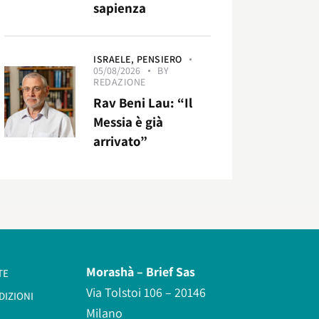
sapienza
ISRAELE,
PENSIERO
05/08/2026
BY
REDAZIONE
Rav Beni Lau: “Il
Messia è già
arrivato”
Morashà –
Brief Sas
TE
Via Tolstoi 106 – 20146
DIZIONI
Milano