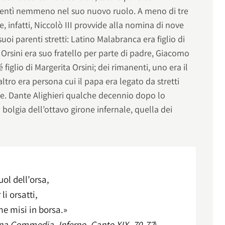
smentì nemmeno nel suo nuovo ruolo. A meno di tre
, infatti, Niccolò III provvide alla nomina di nove
suoi parenti stretti: Latino Malabranca era figlio di
 Orsini era suo fratello per parte di padre, Giacomo
figlio di Margerita Orsini; dei rimanenti, uno era il
tro era persona cui il papa era legato da stretti
sse. Dante Alighieri qualche decennio dopo lo
 bolgia dell’ottavo girone infernale, quella dei
uol dell’orsa,
li orsatti,
me misi in borsa.»
ina Commedia, Inferno, Canto XIX, 70-72
).