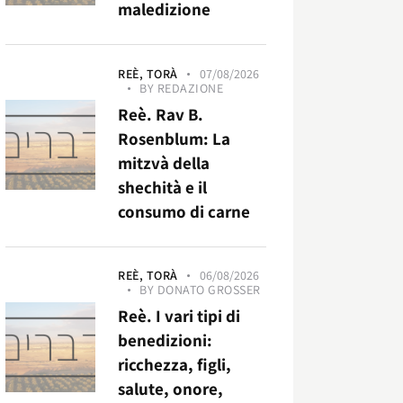
maledizione
REÈ,
TORÀ
07/08/2026
BY
REDAZIONE
Reè. Rav B.
Rosenblum: La
mitzvà della
shechità e il
consumo di carne
REÈ,
TORÀ
06/08/2026
BY
DONATO GROSSER
Reè. I vari tipi di
benedizioni:
ricchezza, figli,
salute, onore,