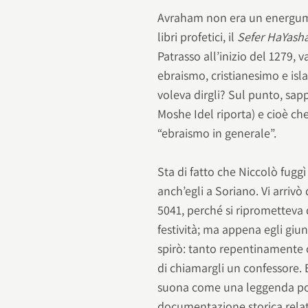
Avraham non era un energumen
libri profetici, il
Sefer HaYash
Patrasso all’inizio del 1279, 
ebraismo, cristianesimo e isl
voleva dirgli? Sul punto, sapp
Moshe Idel riporta) e cioè che
“ebraismo in generale”.
Sta di fatto che Niccolò fugg
anch’egli a Soriano. Vi arri
5041, perché si riprometteva d
festività; ma appena egli giun
spirò: tanto repentinamente
di chiamargli un confessore. 
suona come una leggenda pop
documentazione storica relat