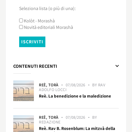
Seleziona lista (o più di una):
Kolòt - Morashà
Novità editoriali Morashà
CONTENUTI RECENTI
REÈ,
TORÀ
07/08/2026
BY
RAV
ADOLFO LOCCI
Reè. La benedizione e la maledizione
REÈ,
TORÀ
07/08/2026
BY
REDAZIONE
Reè. Rav B. Rosenblum: La mitzvà della