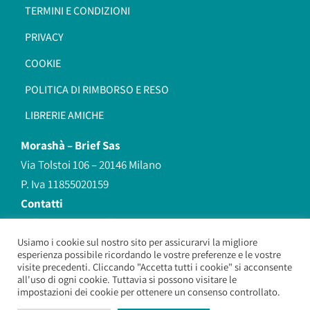
TERMINI E CONDIZIONI
PRIVACY
COOKIE
POLITICA DI RIMBORSO E RESO
LIBRERIE AMICHE
Morashà –
Brief Sas
Via Tolstoi 106 – 20146 Milano
P. Iva 11855020159
Contatti
redazione@morasha.it
339 8596707
Usiamo i cookie sul nostro sito per assicurarvi la migliore
esperienza possibile ricordando le vostre preferenze e le vostre
(anche Whatsapp)
visite precedenti. Cliccando "Accetta tutti i cookie" si acconsente
all'uso di ogni cookie. Tuttavia si possono visitare le
impostazioni dei cookie per ottenere un consenso controllato.