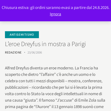
Chiusura estiva: gli ordini saranno evasi a partire dal 24.8.2026.
0
Ignora
ANTISEMITISMO
L’eroe Dreyfus in mostra a Parigi
REDAZIONE
23/06/2006
Alfred Dreyfus diventa un eroe moderno. La Francia ha
scoperto che dietro “l’affaire” c’è anche un uomo e lo
celebra con tutti i mezzi disponibili – mostra, conferenze,
pubblicazioni – ricordando che per lui si è levata la prima
volta contro lo Stato la voce degli intellettuali in nome di
una causa “giusta”. Il famoso “J’accuse” di Emile Zola sulla
prima pagina de “l’Aurore” il 13 gennaio 1898 suonò come