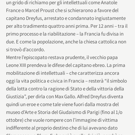
un grido di richiamo per gli intellettuali come Anatole
France o Marcel Proust che si schierarono a favore del
capitano Dreyfus, arrestato e condannato ingiustamente
per alto tradimento quattro anni prima. Per 12 anni – tra il
primo processo e la riabilitazione – la Francia fu divisa in
due. E come la popolazione, anche la chiesa cattolica non
si trovò d’accordo.
Mentre l’episcopato restava prudente, il vecchio papa
Leone XIII prendeva le difese del capitano ebreo. La prima
mobilitazione di intellettuali – che caratterizza ancora
oggi la vita politica e civica in Francia – resterà “il simbolo
della lotta contro la ragione di Stato e della vittoria della
Giustizia”, per dirla con Max Gallo. Alfred Dreyfus diventa
quindi un eroe e come tale viene fuori dalla mostra del
museo d’Arte e Storia del Giudaismo di Parigi (fino al 1/o
ottobre) che vuole rompere con l’immagine di vittima
indifferente al proprio destino che di lui avevano dato