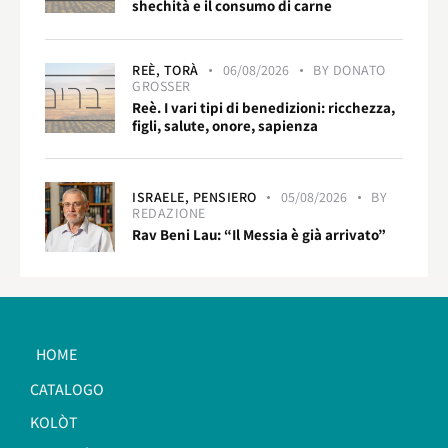
shechità e il consumo di carne
REÈ,
TORÀ
06/08/2026
BY
DONATO
GROSSER
Reè. I vari tipi di benedizioni: ricchezza,
figli, salute, onore, sapienza
ISRAELE,
PENSIERO
05/08/2026
BY
REDAZIONE
Rav Beni Lau: “Il Messia è già arrivato”
HOME
CATALOGO
KOLÒT