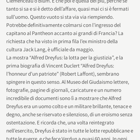
Clemenceau o Blum. E che poi è quella dei più, perchè se
tanto si sa e si è detto dell’affare, quasi mai ci si è fermati
sull’uomo. Questo vuoto si sta via via riempiendo.
Potrebbe definitivamente colmarsi con l’ingresso del
capitano al Pantheon accanto ai grandi di Francia? La
richiesta che ha visto in prima fila l’ex ministro della
cultura Jack Lang, è ufficiale da maggio.
La mostra “Alfred Dreyfus: la lotta per la giustizia”, e la
prima biografia di Vincent Duclert “Alfred Dreyfus:
l’honneur d’un patriote” (Robert Laffont), sembrano
spingere in questo senso. Al Museo del Giudaismo lettere,
fotografie, pagine di giornali, caricature e un numero
incredibile di documenti sono lì a mostrare che Alfred
Dreyfus era un uomo colto e un militare brillante, tenace e
degno, anche se riservato e silenzioso, di un eroismo senza
ostentazione. E ricorda che, una volta reintegrato
nell’esercito, Dreyfus è stato in tutte le lotte repubblicane e
tutte le guerre, e che fece Verdun a quasi 60 anni. In ogni