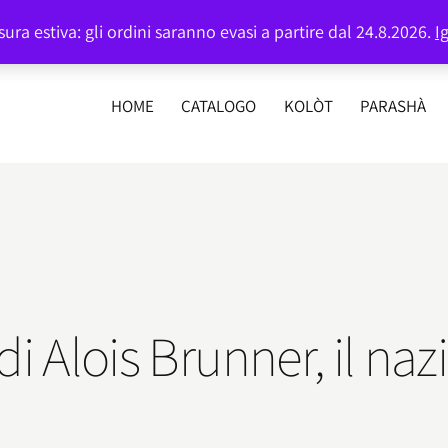
Login or
Register
ura estiva: gli ordini saranno evasi a partire dal 24.8.2026.
I
HOME
CATALOGO
KOLÒT
PARASHÀ
 di Alois Brunner, il naz