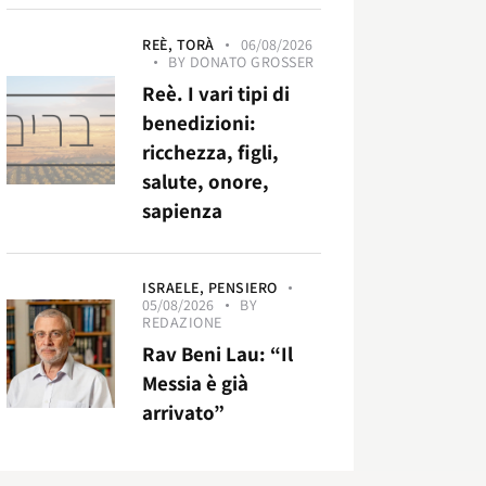
REÈ,
TORÀ
06/08/2026
BY
DONATO GROSSER
Reè. I vari tipi di
benedizioni:
ricchezza, figli,
salute, onore,
sapienza
ISRAELE,
PENSIERO
05/08/2026
BY
REDAZIONE
Rav Beni Lau: “Il
Messia è già
arrivato”