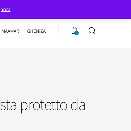
339 8596707
Chiamaci:
gnora
MAAMÀR
GHENIZÀ
0
ista protetto da