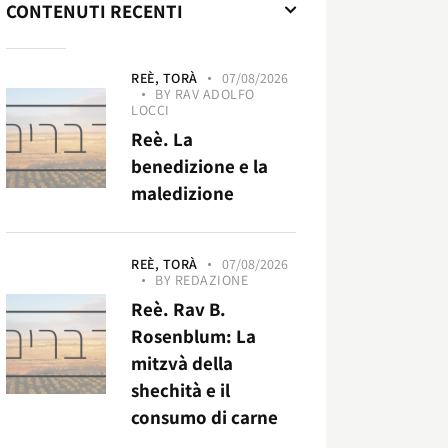
CONTENUTI RECENTI
REÈ,
TORÀ
07/08/2026
BY
RAV ADOLFO
LOCCI
Reè. La
benedizione e la
maledizione
REÈ,
TORÀ
07/08/2026
BY
REDAZIONE
Reè. Rav B.
Rosenblum: La
mitzvà della
shechità e il
consumo di carne