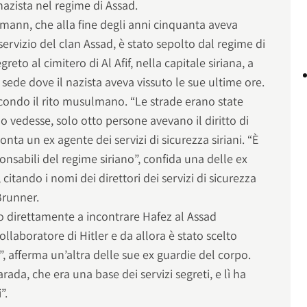
nazista nel regime di Assad.
chmann, che alla fine degli anni cinquanta aveva
servizio del clan Assad, è stato sepolto dal regime di
eto al cimitero di Al Afif, nella capitale siriana, a
sede dove il nazista aveva vissuto le sue ultime ore.
econdo il rito musulmano. “Le strade erano state
 vedesse, solo otto persone avevano il diritto di
onta un ex agente dei servizi di sicurezza siriani. “È
sponsabili del regime siriano”, confida una delle ex
citando i nomi dei direttori dei servizi di sicurezza
Brunner.
ato direttamente a incontrare Hafez al Assad
laboratore di Hitler e da allora è stato scelto
”, afferma un’altra delle sue ex guardie del corpo.
ada, che era una base dei servizi segreti, e lì ha
”.