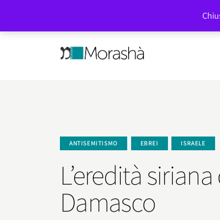
Cultura ebraica a tutto campo
Chius
ANTISEMITISMO
EBREI
ISRAELE
L’eredità siriana
Damasco