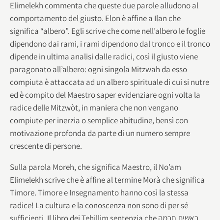
Elimelekh commenta che queste due parole alludono al
comportamento del giusto. Elon è affine a Ilan che
significa “albero”. Egli scrive che come nell’albero le foglie
dipendono dai rami, i rami dipendono dal tronco e il tronco
dipende in ultima analisi dalle radici, così il giusto viene
paragonato all’albero: ogni singola Mitzwah da esso
compiuta è attaccata ad un albero spirituale di cui si nutre
ed è compito del Maestro saper evidenziare ogni volta la
radice delle Mitzwòt, in maniera che non vengano
compiute per inerzia o semplice abitudine, bensì con
motivazione profonda da parte di un numero sempre
crescente di persone.
Sulla parola Moreh, che significa Maestro, il No’am
Elimelekh scrive che è affine al termine Morà che significa
Timore. Timore e Insegnamento hanno così la stessa
radice! La cultura e la conoscenza non sono di per sé
sufficienti. Il libro dei Tehillim sentenzia che ראשית חכמה