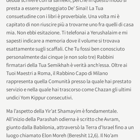
presta a essere punteggiato De’ Sinai! La Tua
consuetudine con i libri è proverbiale. Una volta mi è
capitato di non riuscire più a trovarne uno fra quelli di casa
mia. Non ebbi esitazione. Ti telefonai a Yerushalaim e mi
sapesti indicare a memoria dove il volume si trovava
esattamente sugli scaffali. Che Tu fossi ben conosciuto
personalmente dai cinque (e non solo tre) Rabbini
firmatari della Tua Semikhah è verità anch’essa. Oltre ai
Tuoi Maestri a Roma, il Rabbino Capo di Milano
rappresenta quella Comunità presso la quale hai prestato
servizio e nella quale hai trascorso come Chazan gli ultimi
undici Yom Kippur consecutivi.
Ma l’aspetto della Yir’at Shamayim è fondamentale.
All’inizio della Parashah odierna è scritto che Avram,
giunto dalla Babilonia, attraversò la Terra d’Israel fino a un
luogo chiamato Elon Moreh (Bereshit 12,6). Il No’am