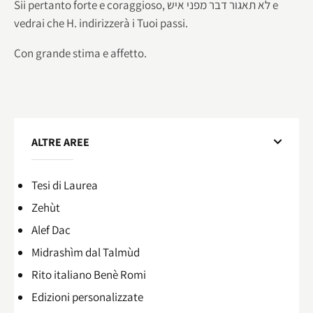
Sii pertanto forte e coraggioso, לא תאגור דבר מפני איש e
vedrai che H. indirizzerà i Tuoi passi.
Con grande stima e affetto.
ALTRE AREE
Tesi di Laurea
Zehùt
Alef Dac
Midrashìm dal Talmùd
Rito italiano Benè Romi​
Edizioni personalizzate