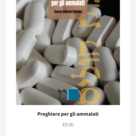
Preghiere per gli ammalati
€
9,00