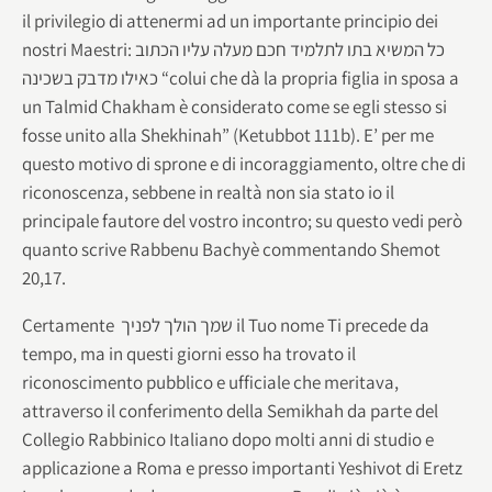
il privilegio di attenermi ad un importante principio dei
nostri Maestri: כל המשיא בתו לתלמיד חכם מעלה עליו הכתוב
כאילו מדבק בשכינה “colui che dà la propria figlia in sposa a
un Talmid Chakham è considerato come se egli stesso si
fosse unito alla Shekhinah” (Ketubbot 111b). E’ per me
questo motivo di sprone e di incoraggiamento, oltre che di
riconoscenza, sebbene in realtà non sia stato io il
principale fautore del vostro incontro; su questo vedi però
quanto scrive Rabbenu Bachyè commentando Shemot
20,17.
Certamente שמך הולך לפניך il Tuo nome Ti precede da
tempo, ma in questi giorni esso ha trovato il
riconoscimento pubblico e ufficiale che meritava,
attraverso il conferimento della Semikhah da parte del
Collegio Rabbinico Italiano dopo molti anni di studio e
applicazione a Roma e presso importanti Yeshivot di Eretz