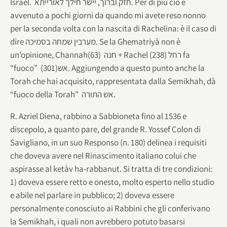
Israel. חזק וברוך, יישר חילך לאורייתא. Per di più ciò è
avvenuto a pochi giorni da quando mi avete reso nonno
per la seconda volta con la nascita di Rachelina: è il caso di
dire מערבין שמחה בסמיכה. Se la Ghematriyà non è
un’opinione, Channahחנה (63) + Rachel רחל (238) fa
“fuoco” אש(301). Aggiungendo a questo punto anche la
Torah che hai acquisito, rappresentata dalla Semikhah, dà
“fuoco della Torah” אש התורה.
R. Azriel Diena, rabbino a Sabbioneta fino al 1536 e
discepolo, a quanto pare, del grande R. Yossef Colon di
Savigliano, in un suo Responso (n. 180) delinea i requisiti
che doveva avere nel Rinascimento italiano colui che
aspirasse al ketàv ha-rabbanut. Si tratta di tre condizioni:
1) doveva essere retto e onesto, molto esperto nello studio
e abile nel parlare in pubblico; 2) doveva essere
personalmente conosciuto ai Rabbini che gli conferivano
la Semikhah, i quali non avrebbero potuto basarsi