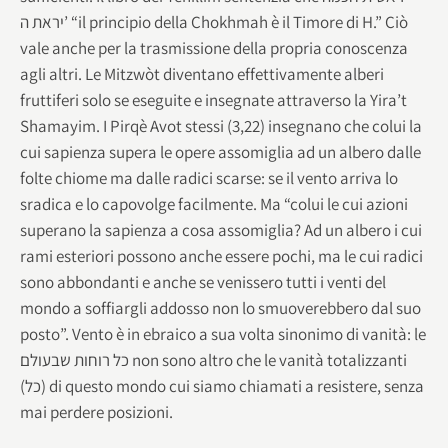
יראת ה’ “il principio della Chokhmah è il Timore di H.” Ciò
vale anche per la trasmissione della propria conoscenza
agli altri. Le Mitzwòt diventano effettivamente alberi
fruttiferi solo se eseguite e insegnate attraverso la Yira’t
Shamayim. I Pirqè Avot stessi (3,22) insegnano che colui la
cui sapienza supera le opere assomiglia ad un albero dalle
folte chiome ma dalle radici scarse: se il vento arriva lo
sradica e lo capovolge facilmente. Ma “colui le cui azioni
superano la sapienza a cosa assomiglia? Ad un albero i cui
rami esteriori possono anche essere pochi, ma le cui radici
sono abbondanti e anche se venissero tutti i venti del
mondo a soffiargli addosso non lo smuoverebbero dal suo
posto”. Vento è in ebraico a sua volta sinonimo di vanità: le
כל רוחות שבעולם non sono altro che le vanità totalizzanti
(כל) di questo mondo cui siamo chiamati a resistere, senza
mai perdere posizioni.