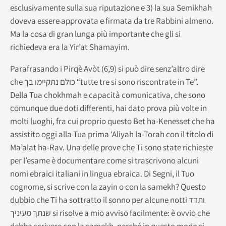
esclusivamente sulla sua riputazione e 3) la sua Semikhah
doveva essere approvata e firmata da tre Rabbini almeno.
Ma la cosa di gran lunga più importante che gli si
richiedeva era la Yir’at Shamayim.
Parafrasando i Pirqè Avòt (6,9) si può dire senz’altro dire
che כולם נתקיימו בך “tutte tre si sono riscontrate in Te”.
Della Tua chokhmah e capacità comunicativa, che sono
comunque due doti differenti, hai dato prova più volte in
molti luoghi, fra cui proprio questo Bet ha-Kenesset che ha
assistito oggi alla Tua prima ‘Aliyah la-Torah con il titolo di
Ma’alat ha-Rav. Una delle prove che Ti sono state richieste
per l’esame è documentare come si trascrivono alcuni
nomi ebraici italiani in lingua ebraica. Di Segni, il Tuo
cognome, si scrive con la zayin o con la samekh? Questo
dubbio che Ti ha sottratto il sonno per alcune notti ותדד
שנתך מעיניך si risolve a mio avviso facilmente: è ovvio che
debba scrivere con la samekh, perché in questo modo si