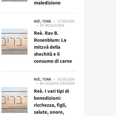
maledizione
REÈ,
TORÀ
07/08/2026
BY
REDAZIONE
Reè. Rav B.
Rosenblum: La
mitzvà della
shechità e il
consumo di carne
REÈ,
TORÀ
06/08/2026
BY
DONATO GROSSER
Reè. I vari tipi di
benedizioni:
ricchezza, figli,
salute, onore,