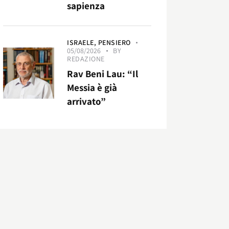
sapienza
ISRAELE,
PENSIERO
05/08/2026
BY
REDAZIONE
Rav Beni Lau: “Il
Messia è già
arrivato”