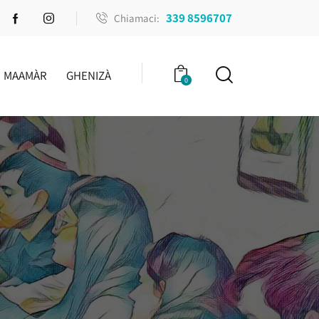
339 8596707
Chiamaci:
MAAMÀR
GHENIZÀ
0