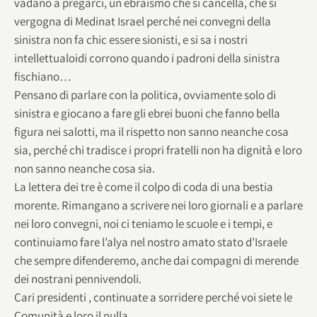
vadano a pregarci, un ebraismo che si cancella, che si
vergogna di Medinat Israel perché nei convegni della
sinistra non fa chic essere sionisti, e si sa i nostri
intellettualoidi corrono quando i padroni della sinistra
fischiano…
Pensano di parlare con la politica, ovviamente solo di
sinistra e giocano a fare gli ebrei buoni che fanno bella
figura nei salotti, ma il rispetto non sanno neanche cosa
sia, perché chi tradisce i propri fratelli non ha dignità e loro
non sanno neanche cosa sia.
La lettera dei tre è come il colpo di coda di una bestia
morente. Rimangano a scrivere nei loro giornali e a parlare
nei loro convegni, noi ci teniamo le scuole e i tempi, e
continuiamo fare l’alya nel nostro amato stato d’Israele
che sempre difenderemo, anche dai compagni di merende
dei nostrani pennivendoli.
Cari presidenti , continuate a sorridere perché voi siete le
Comunità e loro il nulla.