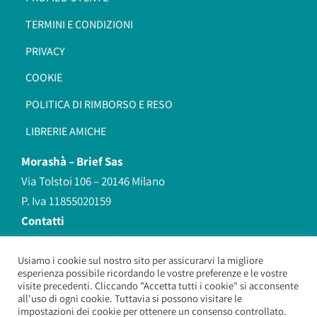
TERMINI E CONDIZIONI
PRIVACY
COOKIE
POLITICA DI RIMBORSO E RESO
LIBRERIE AMICHE
Morashà –
Brief Sas
Via Tolstoi 106 – 20146 Milano
P. Iva 11855020159
Contatti
redazione@morasha.it
339 8596707
Usiamo i cookie sul nostro sito per assicurarvi la migliore
esperienza possibile ricordando le vostre preferenze e le vostre
(anche Whatsapp)
visite precedenti. Cliccando "Accetta tutti i cookie" si acconsente
all'uso di ogni cookie. Tuttavia si possono visitare le
impostazioni dei cookie per ottenere un consenso controllato.