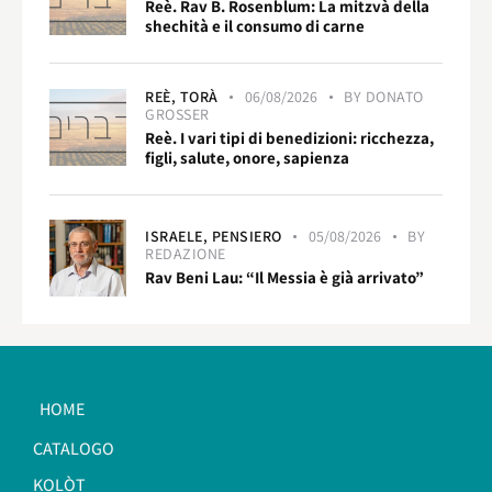
Reè. Rav B. Rosenblum: La mitzvà della
shechità e il consumo di carne
REÈ,
TORÀ
06/08/2026
BY
DONATO
GROSSER
Reè. I vari tipi di benedizioni: ricchezza,
figli, salute, onore, sapienza
ISRAELE,
PENSIERO
05/08/2026
BY
REDAZIONE
Rav Beni Lau: “Il Messia è già arrivato”
HOME
CATALOGO
KOLÒT