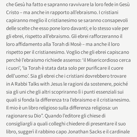
che Gesù ha fatto e sapranno ravvivare la loro fede in Gesù
Cristo – ma anche in rapporto all’ebraismo. I cristiani
capiranno meglio il cristianesimo se saranno consapevoli
delle scelte che esso pone loro davanti; e lo stesso vale per
gli ebrei, rispetto all’ebraismo. Gli ebrei rafforzeranno il
loro affidamento alla Torah di Mosè – ma anche il loro
rispetto per il cristianesimo. Voglio che gli ebrei capiscano
perchè l’ebraismo richiede assenso: ‘il Misericordioso cerca
i cuori’, ‘la Torah è stata data solo per purificare il cuore
dell’uomo’. Sia gli ebrei che i cristiani dovrebbero trovare
in A Rabbi Talks with Jesus le ragioni da sostenere, poiché
sia gli uni che gli altri scopriranno lì i punti essenziali sui
quali si fonda la differenza tra l’ebraismo e il cristianesimo.
Il mio è un libro religioso sulla differenza religiosa: un
ragionare su Dio”. Quando l’editore gli chiese di
consigliargli a quali colleghi chiedere di presentare il suo
libro, suggerì il rabbino capo Jonathan Sacks e il cardinale