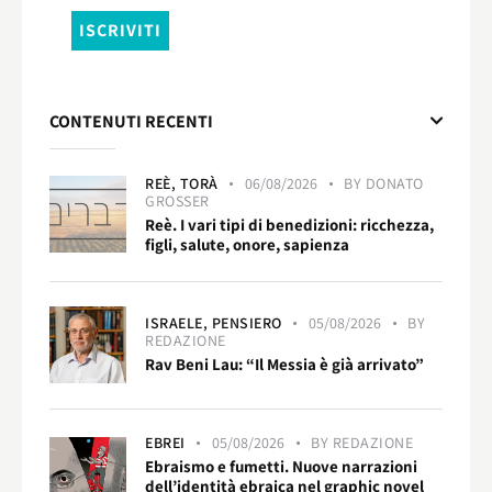
CONTENUTI RECENTI
REÈ,
TORÀ
06/08/2026
BY
DONATO
GROSSER
Reè. I vari tipi di benedizioni: ricchezza,
figli, salute, onore, sapienza
ISRAELE,
PENSIERO
05/08/2026
BY
REDAZIONE
Rav Beni Lau: “Il Messia è già arrivato”
EBREI
05/08/2026
BY
REDAZIONE
Ebraismo e fumetti. Nuove narrazioni
dell’identità ebraica nel graphic novel