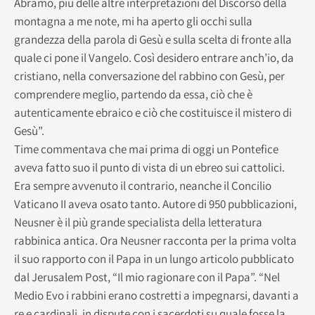
Abramo, più delle altre interpretazioni del Discorso della
montagna a me note, mi ha aperto gli occhi sulla
grandezza della parola di Gesù e sulla scelta di fronte alla
quale ci pone il Vangelo. Così desidero entrare anch’io, da
cristiano, nella conversazione del rabbino con Gesù, per
comprendere meglio, partendo da essa, ciò che è
autenticamente ebraico e ciò che costituisce il mistero di
Gesù”.
Time commentava che mai prima di oggi un Pontefice
aveva fatto suo il punto di vista di un ebreo sui cattolici.
Era sempre avvenuto il contrario, neanche il Concilio
Vaticano II aveva osato tanto. Autore di 950 pubblicazioni,
Neusner è il più grande specialista della letteratura
rabbinica antica. Ora Neusner racconta per la prima volta
il suo rapporto con il Papa in un lungo articolo pubblicato
dal Jerusalem Post, “Il mio ragionare con il Papa”. “Nel
Medio Evo i rabbini erano costretti a impegnarsi, davanti a
re e cardinali, in dispute con i sacerdoti su quale fosse la