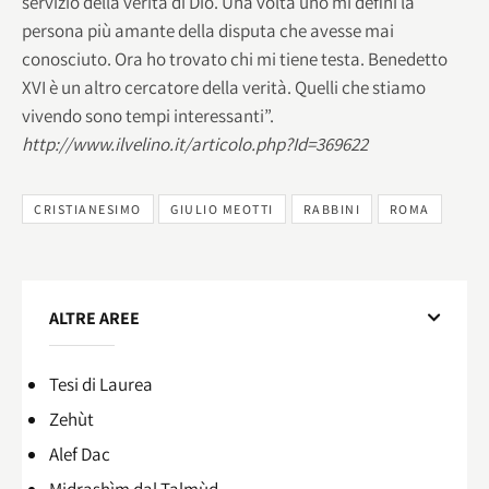
servizio della verità di Dio. Una volta uno mi definì la
persona più amante della disputa che avesse mai
conosciuto. Ora ho trovato chi mi tiene testa. Benedetto
XVI è un altro cercatore della verità. Quelli che stiamo
vivendo sono tempi interessanti”.
http://www.ilvelino.it/articolo.php?Id=369622
CRISTIANESIMO
GIULIO MEOTTI
RABBINI
ROMA
ALTRE AREE
Tesi di Laurea
Zehùt
Alef Dac