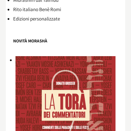
Midrashìm dal Talmùd
Rito italiano Benè Romi​
Edizioni personalizzate
NOVITÀ MORASHÀ