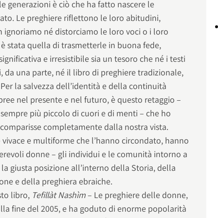
le generazioni è ciò che ha fatto nascere le
to. Le preghiere riflettono le loro abitudini,
n ignoriamo né distorciamo le loro voci o i loro
è stata quella di trasmetterle in buona fede,
gnificativa e irresistibile sia un tesoro che né i testi
 da una parte, né il libro di preghiere tradizionale,
 Per la salvezza dell’identità e della continuità
ree nel presente e nel futuro, è questo retaggio –
sempre più piccolo di cuori e di menti – che ho
scomparisse completamente dalla nostra vista.
ione vivace e multiforme che l’hanno circondato, hanno
erevoli donne – gli individui e le comunità intorno a
 la giusta posizione all’interno della Storia, della
one e della preghiera ebraiche.
to libro,
Tefillàt Nashìm
– Le preghiere delle donne,
 alla fine del 2005, e ha goduto di enorme popolarità