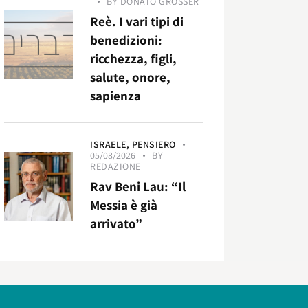
BY
DONATO GROSSER
Reè. I vari tipi di
benedizioni:
ricchezza, figli,
salute, onore,
sapienza
ISRAELE,
PENSIERO
05/08/2026
BY
REDAZIONE
Rav Beni Lau: “Il
Messia è già
arrivato”