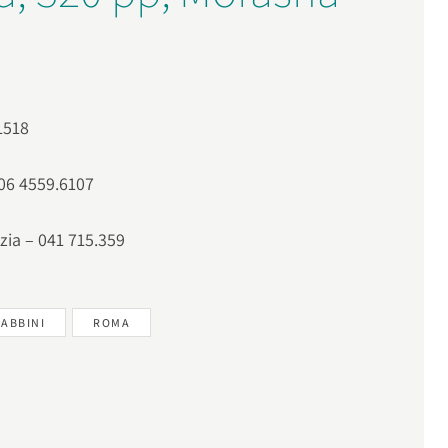
1518
 06 4559.6107
ezia – 041 715.359
RABBINI
ROMA