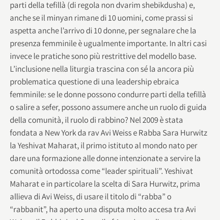
parti della tefillà (di regola non dvarim shebikdusha) e,
anche se il minyan rimane di 10 uomini, come prassi si
aspetta anche l’arrivo di 10 donne, per segnalare che la
presenza femminile è ugualmente importante. In altri casi
invece le pratiche sono più restrittive del modello base.
L’inclusione nella liturgia trascina con sé la ancora più
problematica questione di una leadership ebraica
femminile: se le donne possono condurre parti della tefillà
o salire a sefer, possono assumere anche un ruolo di guida
della comunità, il ruolo di rabbino? Nel 2009 è stata
fondata a New York da rav Avi Weiss e Rabba Sara Hurwitz
la Yeshivat Maharat, il primo istituto al mondo nato per
dare una formazione alle donne intenzionate a servire la
comunità ortodossa come “leader spirituali”. Yeshivat
Maharat e in particolare la scelta di Sara Hurwitz, prima
allieva di Avi Weiss, di usare il titolo di “rabba” o
“rabbanit”, ha aperto una disputa molto accesa tra Avi