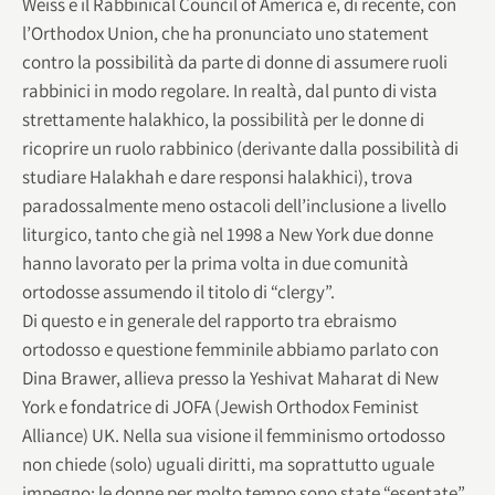
Weiss e il Rabbinical Council of America e, di recente, con
l’Orthodox Union, che ha pronunciato uno statement
contro la possibilità da parte di donne di assumere ruoli
rabbinici in modo regolare. In realtà, dal punto di vista
strettamente halakhico, la possibilità per le donne di
ricoprire un ruolo rabbinico (derivante dalla possibilità di
studiare Halakhah e dare responsi halakhici), trova
paradossalmente meno ostacoli dell’inclusione a livello
liturgico, tanto che già nel 1998 a New York due donne
hanno lavorato per la prima volta in due comunità
ortodosse assumendo il titolo di “clergy”.
Di questo e in generale del rapporto tra ebraismo
ortodosso e questione femminile abbiamo parlato con
Dina Brawer, allieva presso la Yeshivat Maharat di New
York e fondatrice di JOFA (Jewish Orthodox Feminist
Alliance) UK. Nella sua visione il femminismo ortodosso
non chiede (solo) uguali diritti, ma soprattutto uguale
impegno: le donne per molto tempo sono state “esentate”