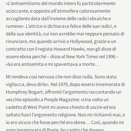
«L’antisemitismo del mondo intero fu particolarmente
scioccante, e opposto all’atmosfera calorosamente
accogliente data dall’insieme delle radici ebraiche e
rumene». L’attrice si dichiarava felice delle sue radici, e
della sua identità, cui non avrebbe mai neppure pensato di
rinunciare, ma quando arrivò a Hollywood, grazie a un
contratto con il regista Howard Hawks, non gli disse di
essere ebrea perché – disse al New York Times nel 1996 –
«lui era antisemita e mi spaventava a morte…
Mi rendeva così nervosa che non dissi nulla. Sono stata
vigliacca, devo dirlo». Nel 1979, dopo essersi innamorata di
Humphrey Bogart, affrontò l’argomento raccontando un
vecchio episodio a People Magazine: «Una volta un
cadetto di West Point mi aveva chiesto di uscire ed era
saltato fuori l’argomento religione. Non mi richiamò mai, e
io ero sicura che fosse perché ero ebrea… Così, quando mi
sono innamorata di Bogie, ho capito che dovevo