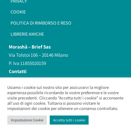
PRIVACY
COOKIE
POLITICA DI RIMBORSO E RESO
LIBRERIE AMICHE
Morashà –
Brief Sas
Via Tolstoi 106 – 20146 Milano
P. Iva 11855020159
Contatti
redazione@morasha.it
339 8596707
Usiamo i cookie sul nostro sito per assicurarvi la migliore
esperienza possibile ricordando le vostre preferenze e le vostre
(anche Whatsapp)
visite precedenti. Cliccando "Accetta tutti i cookie" si acconsente
all'uso di ogni cookie. Tuttavia si possono visitare le
impostazioni dei cookie per ottenere un consenso controllato.
Morashà – Brief Sas
– Copyright 2026. All Rights Reserved.
Impostazione Cookie
Accetta tutti i cookie