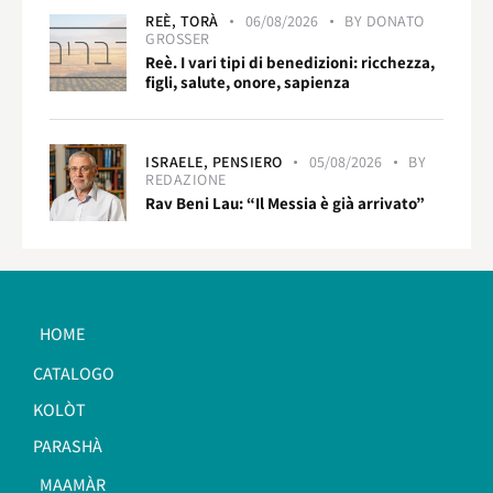
REÈ,
TORÀ
06/08/2026
BY
DONATO
GROSSER
Reè. I vari tipi di benedizioni: ricchezza,
figli, salute, onore, sapienza
ISRAELE,
PENSIERO
05/08/2026
BY
REDAZIONE
Rav Beni Lau: “Il Messia è già arrivato”
HOME
CATALOGO
KOLÒT
PARASHÀ
MAAMÀR