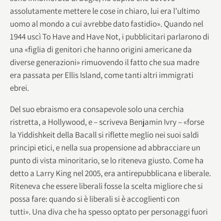
assolutamente mettere le cose in chiaro, lui era l’ultimo
uomo al mondo a cui avrebbe dato fastidio». Quando nel
1944 uscì To Have and Have Not, i pubblicitari parlarono di
una «figlia di genitori che hanno origini americane da
diverse generazioni» rimuovendo il fatto che sua madre
era passata per Ellis Island, come tanti altri immigrati
ebrei.
Del suo ebraismo era consapevole solo una cerchia
ristretta, a Hollywood, e – scriveva Benjamin Ivry – «forse
la Yiddishkeit della Bacall si riflette meglio nei suoi saldi
principi etici, e nella sua propensione ad abbracciare un
punto di vista minoritario, se lo riteneva giusto. Come ha
detto a Larry King nel 2005, era antirepubblicana e liberale.
Riteneva che essere liberali fosse la scelta migliore che si
possa fare: quando si è liberali si è accoglienti con
tutti». Una diva che ha spesso optato per personaggi fuori