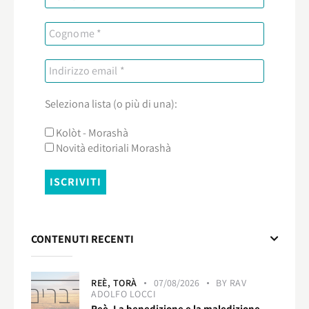
Seleziona lista (o più di una):
Kolòt - Morashà
Novità editoriali Morashà
CONTENUTI RECENTI
REÈ,
TORÀ
07/08/2026
BY
RAV
ADOLFO LOCCI
Reè. La benedizione e la maledizione