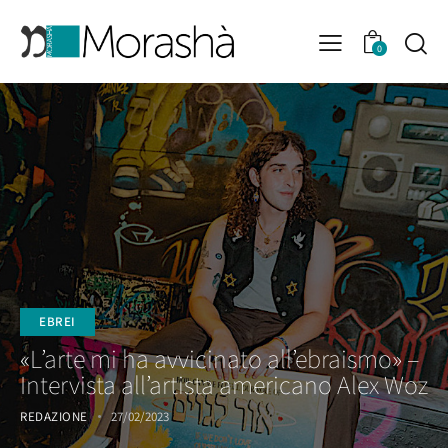
0
EBREI
«L’arte mi ha avvicinato all’ebraismo» –
Intervista all’artista americano Alex Woz
REDAZIONE
27/02/2023