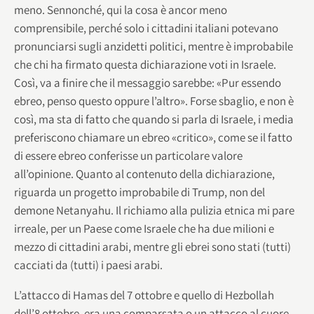
meno. Sennonché, qui la cosa è ancor meno
comprensibile, perché solo i cittadini italiani potevano
pronunciarsi sugli anzidetti politici, mentre è improbabile
che chi ha firmato questa dichiarazione voti in Israele.
Così, va a finire che il messaggio sarebbe: «Pur essendo
ebreo, penso questo oppure l’altro». Forse sbaglio, e non è
così, ma sta di fatto che quando si parla di Israele, i media
preferiscono chiamare un ebreo «critico», come se il fatto
di essere ebreo conferisse un particolare valore
all’opinione. Quanto al contenuto della dichiarazione,
riguarda un progetto improbabile di Trump, non del
demone Netanyahu. Il richiamo alla pulizia etnica mi pare
irreale, per un Paese come Israele che ha due milioni e
mezzo di cittadini arabi, mentre gli ebrei sono stati (tutti)
cacciati da (tutti) i paesi arabi.
L’attacco di Hamas del 7 ottobre e quello di Hezbollah
dell’8 ottobre, era una comparsata o un attacco al cuore