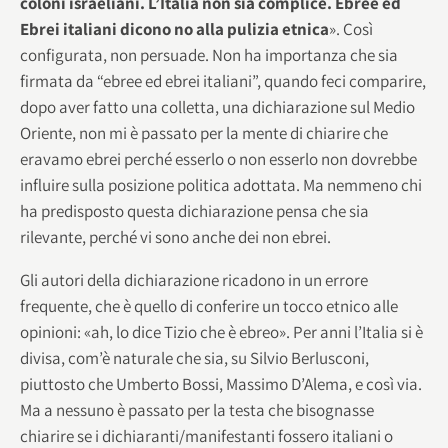
coloni israeliani. L’Italia non sia complice. Ebree ed
Ebrei italiani dicono no alla pulizia etnica
». Così
configurata, non persuade. Non ha importanza che sia
firmata da “ebree ed ebrei italiani”, quando feci comparire,
dopo aver fatto una colletta, una dichiarazione sul Medio
Oriente, non mi è passato per la mente di chiarire che
eravamo ebrei perché esserlo o non esserlo non dovrebbe
influire sulla posizione politica adottata. Ma nemmeno chi
ha predisposto questa dichiarazione pensa che sia
rilevante, perché vi sono anche dei non ebrei.
Gli autori della dichiarazione ricadono in un errore
frequente, che è quello di conferire un tocco etnico alle
opinioni: «ah, lo dice Tizio che è ebreo». Per anni l’Italia si è
divisa, com’è naturale che sia, su Silvio Berlusconi,
piuttosto che Umberto Bossi, Massimo D’Alema, e così via.
Ma a nessuno è passato per la testa che bisognasse
chiarire se i dichiaranti/manifestanti fossero italiani o