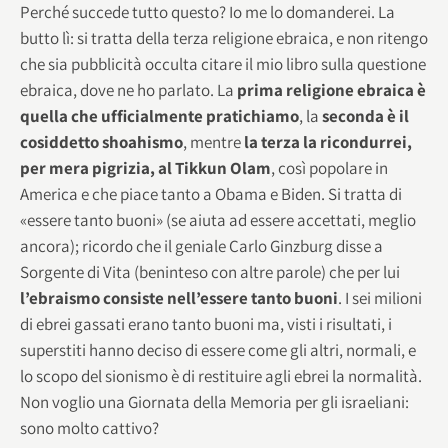
Perché succede tutto questo? Io me lo domanderei. La
butto lì: si tratta della terza religione ebraica, e non ritengo
che sia pubblicità occulta citare il mio libro sulla questione
ebraica, dove ne ho parlato. La
prima religione ebraica è
quella che ufficialmente pratichiamo
, la
seconda è il
cosiddetto shoahismo
, mentre
la terza la ricondurrei,
per mera pigrizia, al Tikkun Olam
, così popolare in
America e che piace tanto a Obama e Biden. Si tratta di
«essere tanto buoni» (se aiuta ad essere accettati, meglio
ancora); ricordo che il geniale Carlo Ginzburg disse a
Sorgente di Vita (beninteso con altre parole) che per lui
l’ebraismo consiste nell’essere tanto buoni
. I sei milioni
di ebrei gassati erano tanto buoni ma, visti i risultati, i
superstiti hanno deciso di essere come gli altri, normali, e
lo scopo del sionismo è di restituire agli ebrei la normalità.
Non voglio una Giornata della Memoria per gli israeliani:
sono molto cattivo?