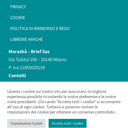
PRIVACY
COOKIE
POLITICA DI RIMBORSO E RESO
LIBRERIE AMICHE
Morashà –
Brief Sas
Via Tolstoi 106 – 20146 Milano
P. Iva 11855020159
Contatti
redazione@morasha.it
339 8596707
Usiamo i cookie sul nostro sito per assicurarvi la migliore
esperienza possibile ricordando le vostre preferenze e le vostre
(anche Whatsapp)
visite precedenti. Cliccando "Accetta tutti i cookie" si acconsente
all'uso di ogni cookie. Tuttavia si possono visitare le
impostazioni dei cookie per ottenere un consenso controllato.
Morashà – Brief Sas
– Copyright 2026. All Rights Reserved.
Impostazione Cookie
Accetta tutti i cookie