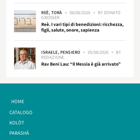
REÈ,
TORÀ
06/08/2026
BY
DONATO
GROSSER
Reè. I vari tipi di benedizioni: ricchezza,
figli, salute, onore, sapienza
ISRAELE,
PENSIERO
05/08/2026
BY
REDAZIONE
Rav Beni Lau: “Il Messia è già arrivato”
HOME
CATALOGO
KOLÒT
PARASHÀ