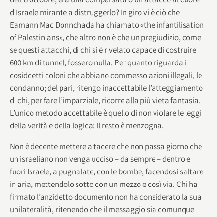
d’Israele mirante a distruggerlo? In giro vi è ciò che
Eamann Mac Donnchada ha chiamato «the infantilisation
of Palestinians», che altro non è che un pregiudizio, come
se questi attacchi, di chi si è rivelato capace di costruire
600 km di tunnel, fossero nulla. Per quanto riguarda i
cosiddetti coloni che abbiano commesso azioni illegali, le
condanno; del pari, ritengo inaccettabile l’atteggiamento
di chi, per fare l’imparziale, ricorre alla più vieta fantasia.
L’unico metodo accettabile è quello di non violare le leggi
della verità e della logica: il resto è menzogna.
Non è decente mettere a tacere che non passa giorno che
un israeliano non venga ucciso – da sempre – dentro e
fuori Israele, a pugnalate, con le bombe, facendosi saltare
in aria, mettendolo sotto con un mezzo e così via. Chi ha
firmato l’anzidetto documento non ha considerato la sua
unilateralità, ritenendo che il messaggio sia comunque