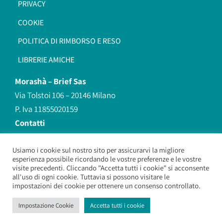
PRIVACY
COOKIE
POLITICA DI RIMBORSO E RESO
LIBRERIE AMICHE
Morashà –
Brief Sas
Via Tolstoi 106 – 20146 Milano
P. Iva 11855020159
Contatti
redazione@morasha.it
339 8596707
Usiamo i cookie sul nostro sito per assicurarvi la migliore
esperienza possibile ricordando le vostre preferenze e le vostre
(anche Whatsapp)
visite precedenti. Cliccando "Accetta tutti i cookie" si acconsente
all'uso di ogni cookie. Tuttavia si possono visitare le
impostazioni dei cookie per ottenere un consenso controllato.
Morashà – Brief Sas
– Copyright 2026. All Rights Reserved.
Impostazione Cookie
Accetta tutti i cookie