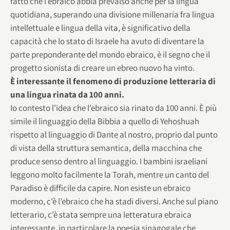
fatto che l’ebraico abbia prevalso anche per la lingua
quotidiana, superando una divisione millenaria fra lingua
intellettuale e lingua della vita, è significativo della
capacità che lo stato di Israele ha avuto di diventare la
parte preponderante del mondo ebraico, è il segno che il
progetto sionista di creare un ebreo nuovo ha vinto.
È interessante il fenomeno di produzione letteraria di
una lingua rinata da 100 anni.
Io contesto l’idea che l’ebraico sia rinato da 100 anni. È più
simile il linguaggio della Bibbia a quello di Yehoshuah
rispetto al linguaggio di Dante al nostro, proprio dal punto
di vista della struttura semantica, della macchina che
produce senso dentro al linguaggio. I bambini israeliani
leggono molto facilmente la Torah, mentre un canto del
Paradiso è difficile da capire. Non esiste un ebraico
moderno, c’è l’ebraico che ha stadi diversi. Anche sul piano
letterario, c’è stata sempre una letteratura ebraica
interessante, in particolare la poesia sinagogale che