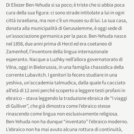
Di Eliezer Ben-Yehuda si sa poco; è triste che si abbia poca
cura della sua figura: ci sono strade intitolate a lui in ogni
città israeliana, ma non c’è un museo su di lui. La sua casa,
donata alla municipalità di Gerusalemme, è oggi sede di
un’associazione germanica per la pace.
Ben-Yehuda nasce
nel 1858, due anni prima di Herzl ed era coetaneo di
Zamenhof, l’inventore della lingua internazionale
esperanto. Nacque a Luzhky nell’allora governatorato di
Vilna, oggi in Bielorussia, in una famiglia chassidica della
corrente Lubavitch. I genitori lo fecero studiare in una
yeshiva, un’accademia talmudica, dalla quale fu cacciato
all’età di 12 anni perché scoperto a leggere testi profani in
ebraico – stava leggendo la traduzione ebraica de “I viaggi
di Gulliver”, che già dimostra come l’ebraico stesse
rinascendo come lingua non esclusivamente religiosa.
Ben-Yehuda non ha dunque “inventato” l’ebraico moderno.
L’ebraico non ha mai avuto alcuna rottura di continuità,