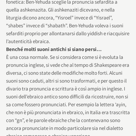
fonetica: Ben-Yehuda sceglie la pronuncia sefardita a
quella ashkenazita. Gli ashkenaziti dicevano, e nella
liturgia dicono ancora, “Yisroel” invece di “Yisrael”,
“shabes” invece di “shabath”. Ben-Yehuda voleva i suoni
sefarditi proprio per allontanarsi dallo yiddish e riacquisire
l’autenticità ebraica.
Benché molti suoni antichi si siano persi…
È una cosa normale. Se si considera come si è evoluta la
pronuncia inglese, si vede che al tempo di Shakespeare era
diversa, ci sono state delle modifiche molto forti. Alcuni
suoni sono caduti, altri si sono trasformati, e per questo il
divario tra pronuncia e scrittura è così ampio in inglese. I
suoni dell’ebraico antico sono difficili da ricostruire, non si
sa come fossero pronunciati. Per esempio la lettera ‘ayin,
che non è più pronunciata in ebraico, in Italia era trascritta
con “gn”, e le parole ebraiche che la contenevano sono
ancora pronunciate in modo particolare sia nel dialetto
ebraico romanesco o ebraico veneziano.