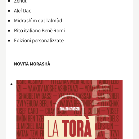
Zehùt
Alef Dac
Midrashìm dal Talmùd
Rito italiano Benè Romi​
Edizioni personalizzate
NOVITÀ MORASHÀ