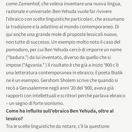
come Zamenhof, che voleva inventare una nuova lingua,
razionale e universale: Ben-Yehuda vuole far rivivere
l’ebraico con scelte linguistiche particolari, che assumano
la tradizione e la adattino al mondo contemporaneo. Di
qui anche una grande mole di proposte lessicali nuove,
non tutte di successo. Un esempio molto noto il caso del
pomodoro, per cui Ben Yehuda cercò di imporre un nome
(“badura.”) da lui inventato, diverso da quello che si
impose (“Agvania.” ) Il risultato è che già a inizio ‘900 c’è
una letteratura contemporanea in ebraico; il poeta Bialik
ne è un esempio. Gershom Sholem scrive che quando si
recò a Gerusalemme negli anni ’20 del ‘900, aveva già
rapporti con intellettuali e scrittori perché parlava ebraico
– un segno di forte sionismo.
Come ha influito sull’ebraico Ben Yehuda, oltre al
lessico?
Tra le scelte linguistiche da notare, c’è la questione