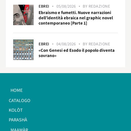
EBREI
05/08/2026
BY
REDAZIONE
Ebraismo e fumetti. Nuove narrazioni
dell’identità ebraica nel graphic novel
contemporaneo [Parte 1]
EBREI
04/08/2026
BY
REDAZIONE
«Con Genesi ed Esodo il popolo diventa
sovrano»
HOME
CATALOGO
KOLÒT
PARASHÀ
MAAMÀR