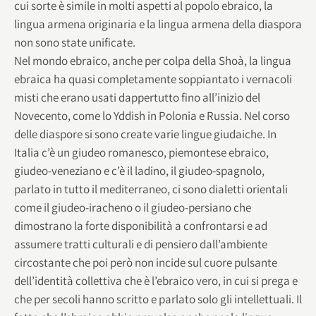
cui sorte è simile in molti aspetti al popolo ebraico, la
lingua armena originaria e la lingua armena della diaspora
non sono state unificate.
Nel mondo ebraico, anche per colpa della Shoà, la lingua
ebraica ha quasi completamente soppiantato i vernacoli
misti che erano usati dappertutto fino all’inizio del
Novecento, come lo Yddish in Polonia e Russia. Nel corso
delle diaspore si sono create varie lingue giudaiche. In
Italia c’è un giudeo romanesco, piemontese ebraico,
giudeo-veneziano e c’è il ladino, il giudeo-spagnolo,
parlato in tutto il mediterraneo, ci sono dialetti orientali
come il giudeo-iracheno o il giudeo-persiano che
dimostrano la forte disponibilità a confrontarsi e ad
assumere tratti culturali e di pensiero dall’ambiente
circostante che poi però non incide sul cuore pulsante
dell’identità collettiva che è l’ebraico vero, in cui si prega e
che per secoli hanno scritto e parlato solo gli intellettuali. Il