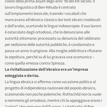
coloni della prima aliyah degli anni ’90 del XIX secolo. Il
lavoro linguistico di Ben-Yehuda è centrato
sull’ampiamento lessicale, traendo i vocaboli che
mancavano all’ebraico classico dai testi ebraici medievali
e dall’arabo, scartando le lingue indoeuropee. Il suo lavoro
è ostacolato dagli ortodossi, che lo denunciano alle
autorità ottomane: processato su denuncia del rabbinato
per sedizione delle autorità pubbliche, è condannato e
passa un anno in prigione. Alla moglie addirittura rifiutano
la sepoltura, perché su di lui gravava una scomunica –
come quella emessa contro Spinoza.
La rivitalizzazione dell’ebraico era un’impresa
osteggiata o derisa.
La lingua ebraica si afferma come vocazione politica al
progetto di indipendenza nazionale del popolo ebraico,
scatenando non poche polemiche. Rothschild non la vuole
e nemmeno gli ortodossi, mentre chi la appoggiava erano i
“coloni” che venivano dall’Europa. La battaglia di Ben