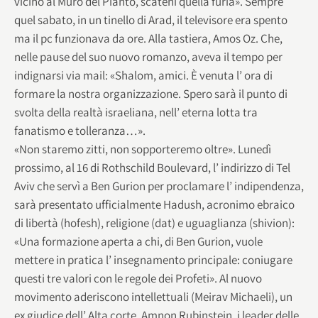
vicino al Muro del Pianto, scateni quella furia». Sempre
quel sabato, in un tinello di Arad, il televisore era spento
ma il pc funzionava da ore. Alla tastiera, Amos Oz. Che,
nelle pause del suo nuovo romanzo, aveva il tempo per
indignarsi via mail: «Shalom, amici. È venuta l’ ora di
formare la nostra organizzazione. Spero sarà il punto di
svolta della realtà israeliana, nell’ eterna lotta tra
fanatismo e tolleranza…».
«Non staremo zitti, non sopporteremo oltre». Lunedì
prossimo, al 16 di Rothschild Boulevard, l’ indirizzo di Tel
Aviv che servì a Ben Gurion per proclamare l’ indipendenza,
sarà presentato ufficialmente Hadush, acronimo ebraico
di libertà (hofesh), religione (dat) e uguaglianza (shivion):
«Una formazione aperta a chi, di Ben Gurion, vuole
mettere in pratica l’ insegnamento principale: coniugare
questi tre valori con le regole dei Profeti». Al nuovo
movimento aderiscono intellettuali (Meirav Michaeli), un
ex giudice dell’ Alta corte, Amnon Rubinstein, i leader delle