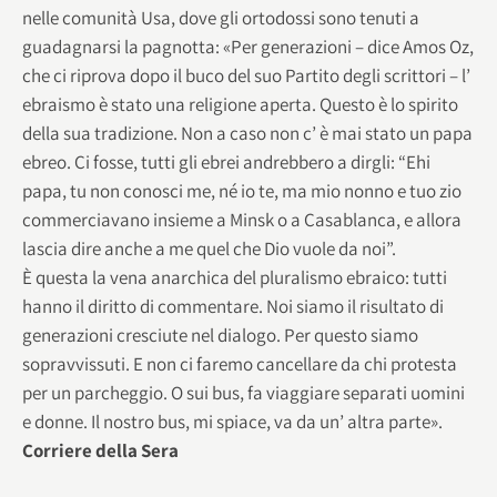
nelle comunità Usa, dove gli ortodossi sono tenuti a
guadagnarsi la pagnotta: «Per generazioni – dice Amos Oz,
che ci riprova dopo il buco del suo Partito degli scrittori – l’
ebraismo è stato una religione aperta. Questo è lo spirito
della sua tradizione. Non a caso non c’ è mai stato un papa
ebreo. Ci fosse, tutti gli ebrei andrebbero a dirgli: “Ehi
papa, tu non conosci me, né io te, ma mio nonno e tuo zio
commerciavano insieme a Minsk o a Casablanca, e allora
lascia dire anche a me quel che Dio vuole da noi”.
È questa la vena anarchica del pluralismo ebraico: tutti
hanno il diritto di commentare. Noi siamo il risultato di
generazioni cresciute nel dialogo. Per questo siamo
sopravvissuti. E non ci faremo cancellare da chi protesta
per un parcheggio. O sui bus, fa viaggiare separati uomini
e donne. Il nostro bus, mi spiace, va da un’ altra parte».
Corriere della Sera