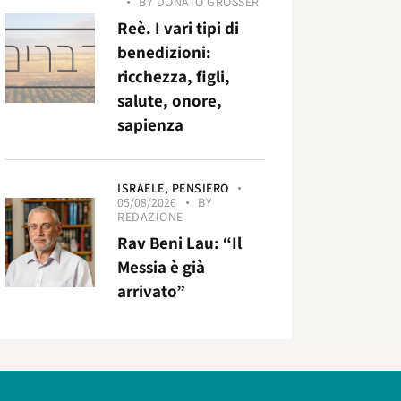
BY
DONATO GROSSER
Reè. I vari tipi di
benedizioni:
ricchezza, figli,
salute, onore,
sapienza
ISRAELE,
PENSIERO
05/08/2026
BY
REDAZIONE
Rav Beni Lau: “Il
Messia è già
arrivato”