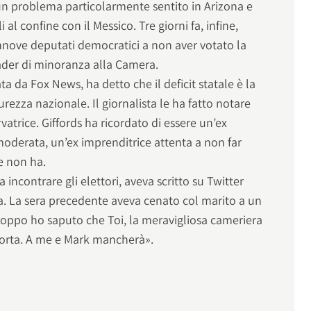
un problema particolarmente sentito in Arizona e
i al confine con il Messico. Tre giorni fa, infine,
annove deputati democratici a non aver votato la
ader di minoranza alla Camera.
a da Fox News, ha detto che il deficit statale è la
urezza nazionale. Il giornalista le ha fatto notare
trice. Giffords ha ricordato di essere un’ex
moderata, un’ex imprenditrice attenta a non far
he non ha.
 incontrare gli elettori, aveva scritto su Twitter
asa. La sera precedente aveva cenato col marito a un
troppo ho saputo che Toi, la meravigliosa cameriera
morta. A me e Mark mancherà».