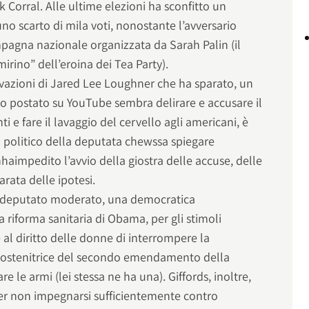
k Corral. Alle ultime elezioni ha sconfitto un
no scarto di mila voti, nonostante l’avversario
mpagna nazionale organizzata da Sarah Palin (il
mirino” dell’eroina dei Tea Party).
tivazioni di Jared Lee Loughner che ha sparato, un
o postato su YouTube sembra delirare e accusare il
i e fare il lavaggio del cervello agli americani, è
lo politico della deputata chewssa spiegare
haimpedito l’avvio della giostra delle accuse, delle
arata delle ipotesi.
un deputato moderato, una democratica
a riforma sanitaria di Obama, per gli stimoli
 al diritto delle donne di interrompere la
sostenitrice del secondo emendamento della
re le armi (lei stessa ne ha una). Giffords, inoltre,
per non impegnarsi sufficientemente contro