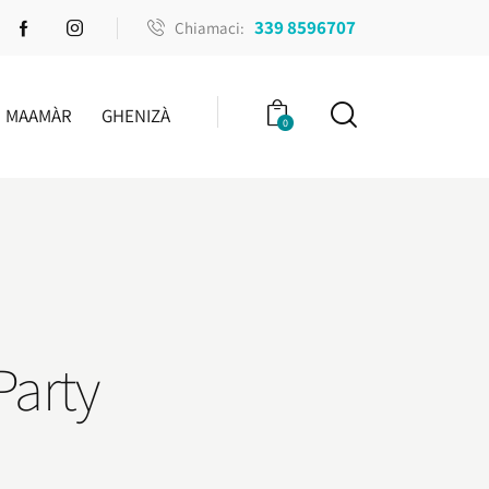
339 8596707
Chiamaci:
MAAMÀR
GHENIZÀ
0
Party