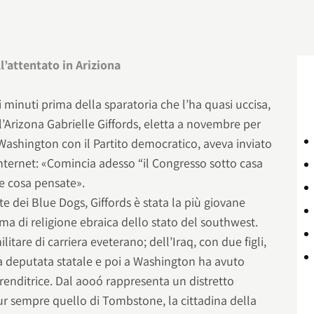
l’attentato in Ariziona
i minuti prima della sparatoria che l’ha quasi uccisa,
’Arizona Gabrielle Giffords, eletta a novembre per
 Washington con il Partito democratico, aveva inviato
Internet: «Comincia adesso “il Congresso sotto casa
he cosa pensate».
e dei Blue Dogs, Giffords è stata la più giovane
ima di religione ebraica dello stato del southwest.
tare di carriera eveterano; dell’Iraq, con due figli,
ta deputata statale e poi a Washington ha avuto
renditrice. Dal aooó rappresenta un distretto
r sempre quello di Tombstone, la cittadina della