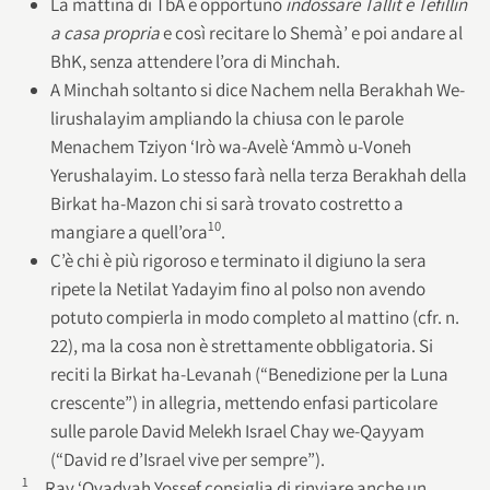
La mattina di TbA è opportuno
indossare Tallit e Tefillin
a casa propria
e così recitare lo Shemà’ e poi andare al
BhK, senza attendere l’ora di Minchah.
A Minchah soltanto si dice Nachem nella Berakhah We-
lirushalayim ampliando la chiusa con le parole
Menachem Tziyon ‘Irò wa-Avelè ‘Ammò u-Voneh
Yerushalayim. Lo stesso farà nella terza Berakhah della
Birkat ha-Mazon chi si sarà trovato costretto a
10
mangiare a quell’ora
.
C’è chi è più rigoroso e terminato il digiuno la sera
ripete la Netilat Yadayim fino al polso non avendo
potuto compierla in modo completo al mattino (cfr. n.
22), ma la cosa non è strettamente obbligatoria. Si
reciti la Birkat ha-Levanah (“Benedizione per la Luna
crescente”) in allegria, mettendo enfasi particolare
sulle parole David Melekh Israel Chay we-Qayyam
(“David re d’Israel vive per sempre”).
1
Rav ‘Ovadyah Yossef consiglia di rinviare anche un