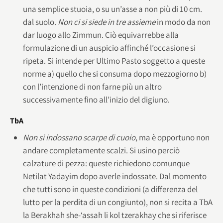
una semplice stuoia, o su un’asse a non più di 10 cm.
dal suolo.
Non ci si siede in tre assieme
in modo da non
dar luogo allo Zimmun. Ciò equivarrebbe alla
formulazione di un auspicio affinché l’occasione si
ripeta. Si intende per Ultimo Pasto soggetto a queste
norme a) quello che si consuma dopo mezzogiorno b)
con l’intenzione di non farne più un altro
successivamente fino all’inizio del digiuno.
TbA
Non si indossano scarpe di cuoio
, ma è opportuno non
andare completamente scalzi. Si usino perciò
calzature di pezza: queste richiedono comunque
Netilat Yadayim dopo averle indossate. Dal momento
che tutti sono in queste condizioni (a differenza del
lutto per la perdita di un congiunto), non si recita a TbA
la Berakhah she-‘assah li kol tzerakhay che si riferisce