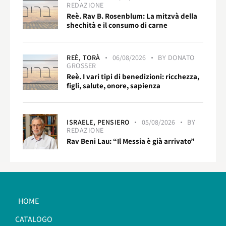
REDAZIONE
Reè. Rav B. Rosenblum: La mitzvà della
shechità e il consumo di carne
REÈ,
TORÀ
06/08/2026
BY
DONATO
GROSSER
Reè. I vari tipi di benedizioni: ricchezza,
figli, salute, onore, sapienza
ISRAELE,
PENSIERO
05/08/2026
BY
REDAZIONE
Rav Beni Lau: “Il Messia è già arrivato”
HOME
CATALOGO