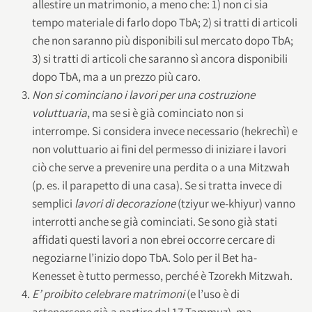
allestire un matrimonio, a meno che: 1) non ci sia
tempo materiale di farlo dopo TbA; 2) si tratti di articoli
che non saranno più disponibili sul mercato dopo TbA;
3) si tratti di articoli che saranno sì ancora disponibili
dopo TbA, ma a un prezzo più caro.
Non si cominciano i lavori per una costruzione
voluttuaria
, ma se si è già cominciato non si
interrompe. Si considera invece necessario (hekrechì) e
non voluttuario ai fini del permesso di iniziare i lavori
ciò che serve a prevenire una perdita o a una Mitzwah
(p. es. il parapetto di una casa). Se si tratta invece di
semplici
lavori di decorazione
(tziyur we-khiyur) vanno
interrotti anche se già cominciati. Se sono già stati
affidati questi lavori a non ebrei occorre cercare di
negoziarne l’inizio dopo TbA. Solo per il Bet ha-
Kenesset è tutto permesso, perché è Tzorekh Mitzwah.
E’ proibito celebrare
matrimoni
(e l’uso è di
astenersene già a partire dal 17 Tammuz), ma