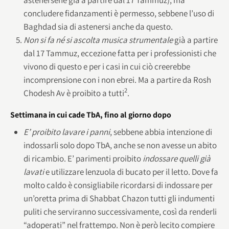
concludere fidanzamenti è permesso, sebbene l’uso di
Baghdad sia di astenersi anche da questo.
Non si fa né si ascolta
musica strumentale
già a partire
dal 17 Tammuz, eccezione fatta per i professionisti che
vivono di questo e per i casi in cui ciò creerebbe
incomprensione con i non ebrei. Ma a partire da Rosh
2
Chodesh Av è proibito a tutti
.
Settimana in cui cade TbA, fino al giorno dopo
E’ proibito lavare i panni
, sebbene abbia intenzione di
indossarli solo dopo TbA, anche se non avesse un abito
di ricambio. E’ parimenti proibito
indossare quelli già
lavati
e utilizzare lenzuola di bucato per il letto. Dove fa
molto caldo è consigliabile ricordarsi di indossare per
un’oretta prima di Shabbat Chazon tutti gli indumenti
puliti che serviranno successivamente, così da renderli
“adoperati” nel frattempo. Non è però lecito compiere