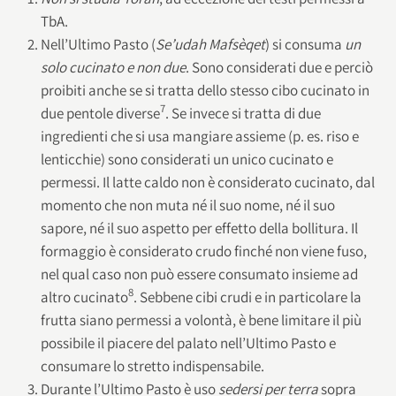
TbA.
Nell’Ultimo Pasto (
Se’udah Mafsèqet
) si consuma
un
solo cucinato e non due
. Sono considerati due e perciò
proibiti anche se si tratta dello stesso cibo cucinato in
7
due pentole diverse
. Se invece si tratta di due
ingredienti che si usa mangiare assieme (p. es. riso e
lenticchie) sono considerati un unico cucinato e
permessi. Il latte caldo non è considerato cucinato, dal
momento che non muta né il suo nome, né il suo
sapore, né il suo aspetto per effetto della bollitura. Il
formaggio è considerato crudo finché non viene fuso,
nel qual caso non può essere consumato insieme ad
8
altro cucinato
. Sebbene cibi crudi e in particolare la
frutta siano permessi a volontà, è bene limitare il più
possibile il piacere del palato nell’Ultimo Pasto e
consumare lo stretto indispensabile.
Durante l’Ultimo Pasto è uso
sedersi per terra
sopra