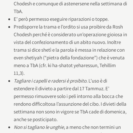
Chodesh e comunque di astenersene nella settimana di
TbA.
E’ però permesso eseguire riparazioni o toppe.
Predisporre la trama e l’ordito si usa proibire da Rosh
Chodesh perché è considerato un’operazione gioiosa in
vista del confezionamento di un abito nuovo. Inoltre
trama si dice shetì e la parola è messa in relazione con
even shetiyah (“pietra della fondazione”) che è venuta
meno a TbA (cfr. ki ha-shatot yeharessun, Tehillim
11,3).
Tagliare i capelli e radersi
è proibito
. L’uso è di
estendere il divieto a partire dal 17 Tammuz. E’
permesso rimuovere solo i peli intorno alla bocca che
rendono difficoltosa l’assunzione del cibo. I divieti della
settimana non sono in vigore se TbA cade di domenica,
anche se posticipato.
Non si tagliano le unghie
, a meno che non termini un