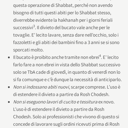
questa operazione di Shabbat, perché non avendo
bisogno di tutti questi abiti per lo Shabbat stesso,
diverrebbe evidente la hakhanah per i giorni feriali
3
successivi
. Il divieto del bucato vale anche per le
tovaglie. E’ lecito lavare, senza dare nell’occhio, solo i
fazzoletti e gli abiti dei bambini fino a 3 anni se si sono
sporcati molto.
4
Il bucato è proibito anche tramite non ebrei
. E’ lecito
farlo fare a non ebrei in vista dello Shabbat successivo
solo se TbA cade di giovedì, in quanto di venerdì non lo
si fa comunque e c’è dunque la necessità di anticiparlo.
Non si indossano
abiti nuovi
, scarpe comprese. L’uso è
di estendere il divieto a partire da Rosh Chodesh.
Non si eseguono lavori di
cucito e tessitura
ex novo.
L’uso è di estendere il divieto a partire da Rosh
Chodesh. Solo ai professionisti che vivono di questo si
concede di lavorare sugli ordini ricevuti prima di Rosh