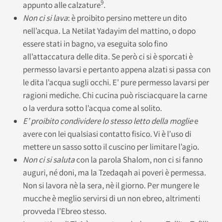
9
appunto alle calzature
.
Non ci si lava
: è proibito persino mettere un dito
nell’acqua. La Netilat Yadayim del mattino, o dopo
essere stati in bagno, va eseguita solo fino
all’attaccatura delle dita. Se però ci si è sporcati è
permesso lavarsi e pertanto appena alzati si passa con
le dita l’acqua sugli occhi. E’ pure permesso lavarsi per
ragioni mediche. Chi cucina può risciacquare la carne
o la verdura sotto l’acqua come al solito.
E’ proibito condividere lo stesso letto della moglie
e
avere con lei qualsiasi contatto fisico. Vi è l’uso di
mettere un sasso sotto il cuscino per limitare l’agio.
Non ci si saluta
con la parola Shalom, non ci si fanno
auguri, né doni, ma la Tzedaqah ai poveri è permessa.
Non si lavora nè la sera, nè il giorno. Per mungere le
mucche è meglio servirsi di un non ebreo, altrimenti
provveda l’Ebreo stesso.