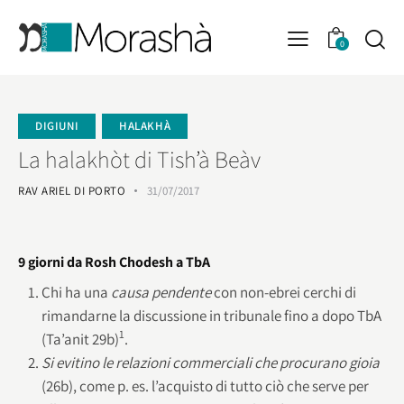
0
DIGIUNI
HALAKHÀ
La halakhòt di Tish’à Beàv
RAV ARIEL DI PORTO
31/07/2017
9 giorni da Rosh Chodesh a TbA
Chi ha una
causa pendente
con non-ebrei cerchi di
rimandarne la discussione in tribunale fino a dopo TbA
1
(Ta’anit 29b)
.
Si evitino le
relazioni commerciali che procurano gioia
(26b), come p. es. l’acquisto di tutto ciò che serve per