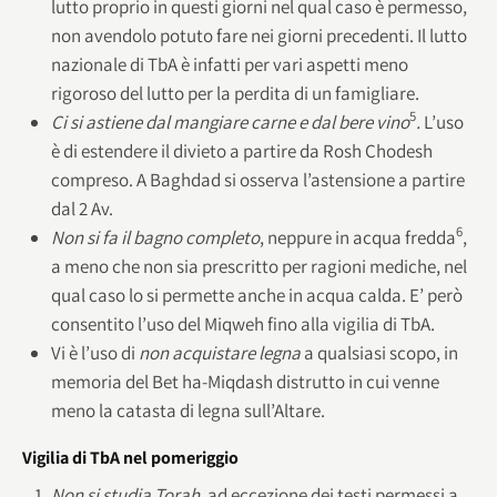
lutto proprio in questi giorni nel qual caso è permesso,
non avendolo potuto fare nei giorni precedenti. Il lutto
nazionale di TbA è infatti per vari aspetti meno
rigoroso del lutto per la perdita di un famigliare.
5
Ci si astiene dal mangiare carne e dal bere vino
.
L’uso
è di estendere il divieto a partire da Rosh Chodesh
compreso. A Baghdad si osserva l’astensione a partire
dal 2 Av.
6
Non si fa il bagno completo
, neppure in acqua fredda
,
a meno che non sia prescritto per ragioni mediche, nel
qual caso lo si permette anche in acqua calda. E’ però
consentito l’uso del Miqweh fino alla vigilia di TbA.
Vi è l’uso di
non acquistare legna
a qualsiasi scopo, in
memoria del Bet ha-Miqdash distrutto in cui venne
meno la catasta di legna sull’Altare.
Vigilia di TbA nel pomeriggio
Non si studia Torah
, ad eccezione dei testi permessi a