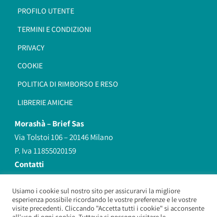
PROFILO UTENTE
TERMINI E CONDIZIONI
PRIVACY
COOKIE
POLITICA DI RIMBORSO E RESO
LIBRERIE AMICHE
Morashà –
Brief Sas
Via Tolstoi 106 – 20146 Milano
P. Iva 11855020159
Contatti
redazione@morasha.it
339 8596707
Usiamo i cookie sul nostro sito per assicurarvi la migliore
esperienza possibile ricordando le vostre preferenze e le vostre
(anche Whatsapp)
visite precedenti. Cliccando "Accetta tutti i cookie" si acconsente
all'uso di ogni cookie. Tuttavia si possono visitare le