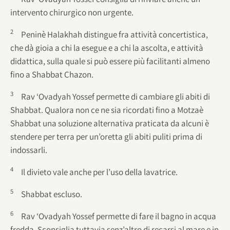
intervento chirurgico non urgente.
2
Peninè Halakhah distingue fra attività concertistica,
che dà gioia a chi la esegue e a chi la ascolta, e attività
didattica, sulla quale si può essere più facilitanti almeno
fino a Shabbat Chazon.
3
Rav ‘Ovadyah Yossef permette di cambiare gli abiti di
Shabbat. Qualora non ce ne sia ricordati fino a Motzaè
Shabbat una soluzione alternativa praticata da alcuni è
stendere per terra per un’oretta gli abiti puliti prima di
indossarli.
4
Il divieto vale anche per l’uso della lavatrice.
5
Shabbat escluso.
6
Rav ‘Ovadyah Yossef permette di fare il bagno in acqua
fredda. Sconsiglia tuttavia senz’altro di recarsi al mare e in