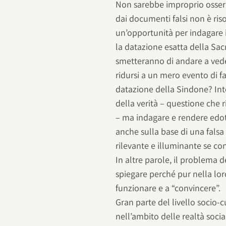
Non sarebbe improprio osserv
dai documenti falsi non è riso
un’opportunità per indagare i
la datazione esatta della Sac
smetteranno di andare a veder
ridursi a un mero evento di fa
datazione della Sindone? Inte
della verità – questione che r
– ma indagare e rendere edot
anche sulla base di una falsa
rilevante e illuminante se co
In altre parole, il problema d
spiegare perché pur nella lor
funzionare e a “convincere”.
Gran parte del livello socio-c
nell’ambito delle realtà socia