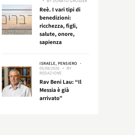
BY
DONATO GROSSER
Reè. I vari tipi di
benedizioni:
ricchezza, figli,
salute, onore,
sapienza
ISRAELE,
PENSIERO
05/08/2026
BY
REDAZIONE
Rav Beni Lau: “Il
Messia è già
arrivato”