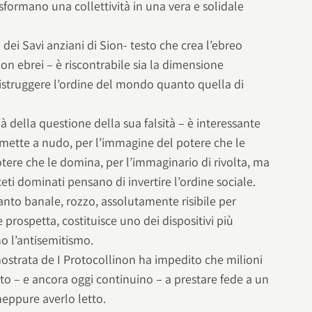
asformano una collettività in una vera e solidale
i dei Savi anziani di Sion- testo che crea l’ebreo
non ebrei – è riscontrabile sia la dimensione
distruggere l’ordine del mondo quanto quella di
i là della questione della sua falsità – è interessante
e mette a nudo, per l’immagine del potere che le
tere che le domina, per l’immaginario di rivolta, ma
eti dominati pensano di invertire l’ordine sociale.
uanto banale, rozzo, assolutamente risibile per
rospetta, costituisce uno dei dispositivi più
no l’antisemitismo.
mostrata de I Protocollinon ha impedito che milioni
to – e ancora oggi continuino – a prestare fede a un
neppure averlo letto.