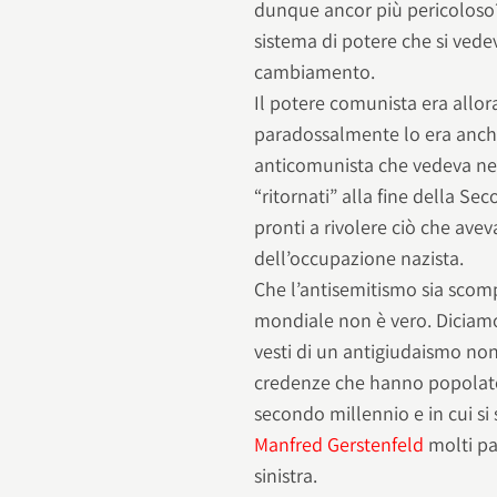
dunque ancor più pericoloso?
sistema di potere che si vede
cambiamento.
Il potere comunista era allo
paradossalmente lo era anche
anticomunista che vedeva nei
“ritornati” alla fine della Se
pronti a rivolere ciò che ave
dell’occupazione nazista.
Che l’antisemitismo sia sco
mondiale non è vero. Diciamo
vesti di un antigiudaismo non
credenze che hanno popolato 
secondo millennio e in cui s
Manfred Gerstenfeld
molti par
sinistra.