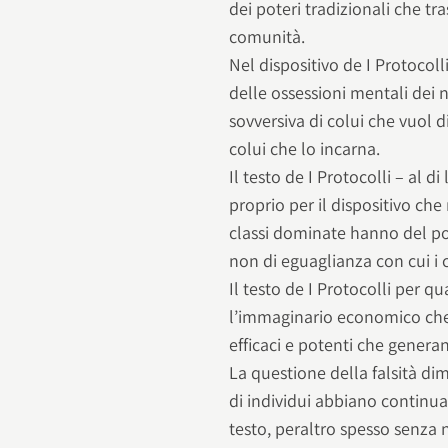
dei poteri tradizionali che tr
comunità.
Nel dispositivo de I Protocoll
delle ossessioni mentali dei 
sovversiva di colui che vuol 
colui che lo incarna.
Il testo de I Protocolli – al d
proprio per il dispositivo ch
classi dominate hanno del po
non di eguaglianza con cui i c
Il testo de I Protocolli per q
l’immaginario economico che p
efficaci e potenti che genera
La questione della falsità di
di individui abbiano continua
testo, peraltro spesso senza 