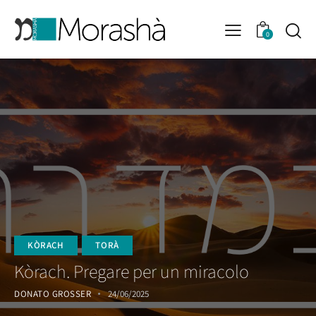
0
KÒRACH
TORÀ
Kòrach. Pregare per un miracolo
DONATO GROSSER
24/06/2025