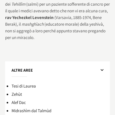
dei
Tehillìm
(salmi) per un paziente sofferente di cancro per
il quale i medici avevano detto che non vi era alcuna cura,
rav Yechezkel Levenstein
(Varsavia, 1885-1974, Bene
Berak), il
mashghìach
(educatore morale) della yeshivà,
non si aggregò a loro perché appunto stavano pregando
per un miracolo.
ALTRE AREE
Tesi di Laurea
Zehùt
Alef Dac
Midrashìm dal Talmùd