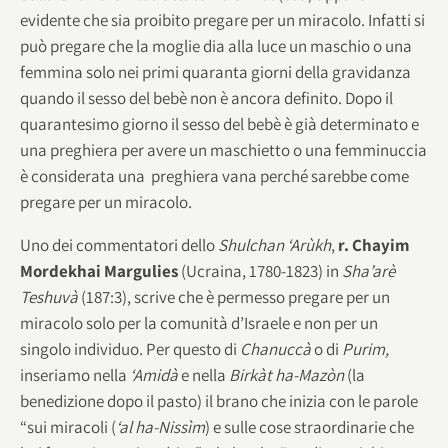
evidente che sia proibito pregare per un miracolo. Infatti si
può pregare che la moglie dia alla luce un maschio o una
femmina solo nei primi quaranta giorni della gravidanza
quando il sesso del bebè non è ancora definito. Dopo il
quarantesimo giorno il sesso del bebè è già determinato e
una preghiera per avere un maschietto o una femminuccia
è considerata una preghiera vana perché sarebbe come
pregare per un miracolo.
Uno dei commentatori dello
Shulchan ‘Arùkh
,
r. Chayim
Mordekhai Margulies
(Ucraina, 1780-1823) in
Sha’arè
Teshuvà
(187:3), scrive che è permesso pregare per un
miracolo solo per la comunità d’Israele e non per un
singolo individuo. Per questo di
Chanuccà
o di
Purim,
inseriamo nella
‘Amidà
e nella
Birkàt ha-Mazòn
(la
benedizione dopo il pasto) il brano che inizia con le parole
“sui miracoli (
‘al ha-Nissìm
) e sulle cose straordinarie che