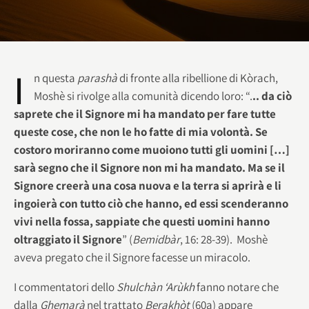
I
n questa
parashà
di fronte alla ribellione di Kòrach,
Moshè si rivolge alla comunità dicendo loro: “.
.. da ciò
saprete che il Signore mi ha mandato per fare tutte
queste cose, che non le ho fatte di mia volontà. Se
costoro moriranno come muoiono tutti gli uomini […]
sarà segno che il Signore non mi ha mandato. Ma se il
Signore creerà una cosa nuova e la terra si aprirà e li
ingoierà con tutto ciò che hanno, ed essi scenderanno
vivi nella fossa, sappiate che questi uomini hanno
oltraggiato il Signore
” (
Bemidbàr
, 16: 28-39). Moshè
aveva pregato che il Signore facesse un miracolo.
I commentatori dello
Shulchàn ‘Arùkh
fanno notare che
dalla
Ghemarà
nel trattato
Berakhòt
(60a) appare