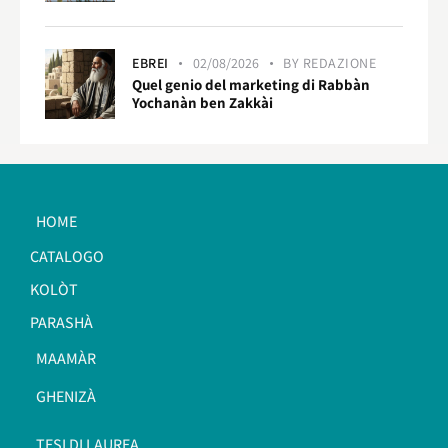
EBREI
02/08/2026
BY
REDAZIONE
Quel genio del marketing di Rabbàn
Yochanàn ben Zakkài
HOME
CATALOGO
KOLÒT
PARASHÀ
MAAMÀR
GHENIZÀ
TESI DI LAUREA