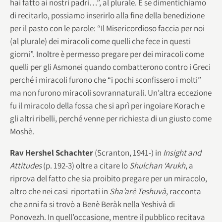
hai fatto ai nostri padri…”, al plurale. E se dimentichiamo
di recitarlo, possiamo inserirlo alla fine della benedizione
per il pasto con le parole: “Il Misericordioso faccia per noi
(al plurale) dei miracoli come quelli che fece in questi
giorni”. Inoltre è permesso pregare per dei miracoli come
quelli per gli Asmonei quando combatterono contro i Greci
perché i miracoli furono che “i pochi sconfissero i molti”
ma non furono miracoli sovrannaturali. Un’altra eccezione
fu il miracolo della fossa che si aprì per ingoiare Korach e
gli altri ribelli, perché venne per richiesta di un giusto come
Moshè.
Rav Hershel Schachter
(Scranton, 1941-) in
Insight and
Attitudes
(p. 192-3) oltre a citare lo
Shulchan ‘Arukh
, a
riprova del fatto che sia proibito pregare per un miracolo,
altro che nei casi riportati in
Sha’arè Teshuvà
, racconta
che anni fa si trovò a Benè Beràk nella Yeshivà di
Ponovezh. In quell’occasione, mentre il pubblico recitava