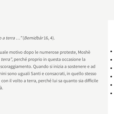
o a terra …”
(
Bemidbàr
16, 4).
quale motivo dopo le numerose proteste, Moshè
 terra”
, perché proprio in questa occasione la
 scoraggiamento. Quando si inizia a sostenere e ad
ini sono uguali Santi e consacrati, in quello stesso
n il volto a terra, perché lui sa quanto sia difficile
à.