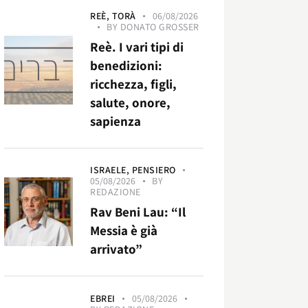
REÈ,
TORÀ
06/08/2026
BY
DONATO GROSSER
Reè. I vari tipi di
benedizioni:
ricchezza, figli,
salute, onore,
sapienza
ISRAELE,
PENSIERO
05/08/2026
BY
REDAZIONE
Rav Beni Lau: “Il
Messia è già
arrivato”
EBREI
05/08/2026