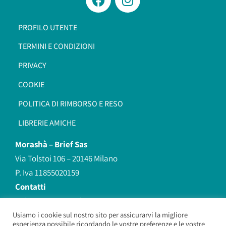
PROFILO UTENTE
TERMINI E CONDIZIONI
PRIVACY
COOKIE
POLITICA DI RIMBORSO E RESO
LIBRERIE AMICHE
Morashà –
Brief Sas
Via Tolstoi 106 – 20146 Milano
P. Iva 11855020159
Contatti
redazione@morasha.it
339 8596707
Usiamo i cookie sul nostro sito per assicurarvi la migliore
esperienza possibile ricordando le vostre preferenze e le vostre