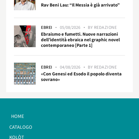
Rav Beni Lau: “Il Messia è già arrivato”
EBREI
05/08/2026
BY
REDAZIONE
Ebraismo e fumetti. Nuove narrazioni
dell’identità ebraica nel graphic novel
contemporaneo [Parte 1]
EBREI
04/08/2026
BY
REDAZIONE
«Con Genesi ed Esodo il popolo diventa
sovrano»
HOME
CATALOGO
KOLÒT