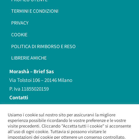
TERMINI E CONDIZIONI
PRIVACY
COOKIE
POLITICA DI RIMBORSO E RESO
LIBRERIE AMICHE
Morashà –
Brief Sas
Via Tolstoi 106 – 20146 Milano
P. Iva 11855020159
Contatti
redazione@morasha.it
339 8596707
Usiamo i cookie sul nostro sito per assicurarvi la migliore
esperienza possibile ricordando le vostre preferenze e le vostre
(anche Whatsapp)
visite precedenti. Cliccando "Accetta tutti i cookie" si acconsente
all'uso di ogni cookie. Tuttavia si possono visitare le
impostazioni dei cookie per ottenere un consenso controllato.