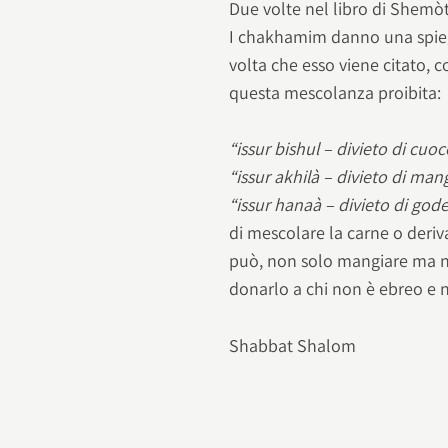
Due volte nel libro di Shemòt
I chakhamim danno una spieg
volta che esso viene citato, 
questa mescolanza proibita:
“issur bishul – divieto di cuo
“issur akhilà – divieto di man
“issur hanaà – divieto di god
di mescolare la carne o deriva
può, non solo mangiare ma ne
donarlo a chi non è ebreo e n
Shabbat Shalom