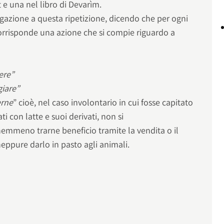
 e una nel libro di Devarìm.
azione a questa ripetizione, dicendo che per ogni
corrisponde una azione che si compie riguardo a
cere”
giare”
erne
” cioè, nel caso involontario in cui fosse capitato
ti con latte e suoi derivati, non si
mmeno trarne beneficio tramite la vendita o il
eppure darlo in pasto agli animali.