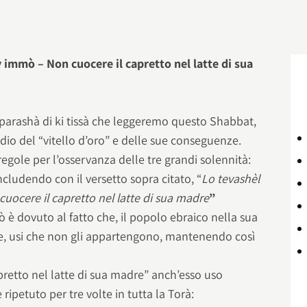
 immò – Non cuocere il capretto nel latte di sua
 parashà di ki tissà che leggeremo questo Shabbat,
sodio del “vitello d’oro” e delle sue conseguenze.
 regole per l’osservanza delle tre grandi solennità:
cludendo con il versetto sopra citato, “
Lo tevashèl
uocere il capretto nel latte di sua madre
”
ò è dovuto al fatto che, il popolo ebraico nella sua
, usi che non gli appartengono, mantenendo così
apretto nel latte di sua madre” anch’esso uso
ipetuto per tre volte in tutta la Torà: