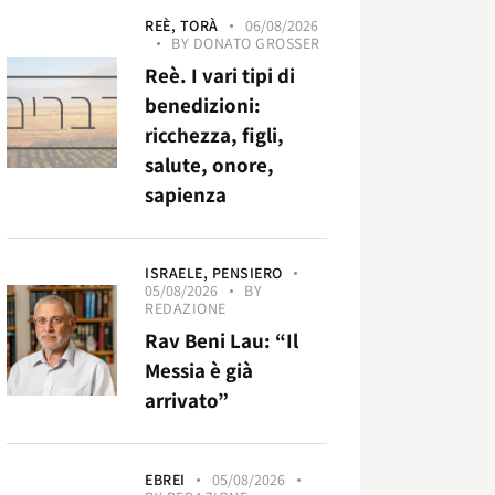
REÈ,
TORÀ
06/08/2026
BY
DONATO GROSSER
Reè. I vari tipi di
benedizioni:
ricchezza, figli,
salute, onore,
sapienza
ISRAELE,
PENSIERO
05/08/2026
BY
REDAZIONE
Rav Beni Lau: “Il
Messia è già
arrivato”
EBREI
05/08/2026