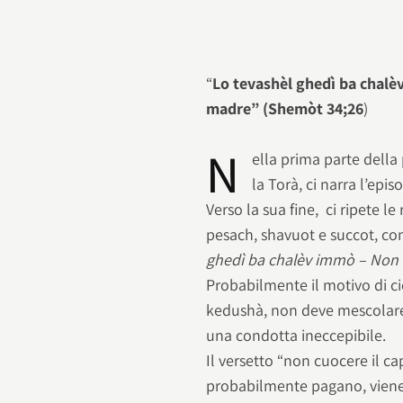
“
Lo tevashèl ghedì ba chalèv
madre” (Shemòt 34;26
)
N
ella prima parte della
la Torà, ci narra l’epi
Verso la sua fine, ci ripete le
pesach, shavuot e succot, con
ghedì ba chalèv immò – Non c
Probabilmente il motivo di ci
kedushà, non deve mescolare
una condotta ineccepibile.
Il versetto “non cuocere il c
probabilmente pagano, viene r