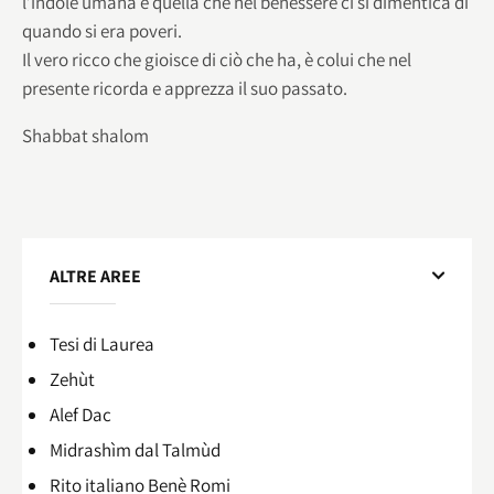
l’indole umana è quella che nel benessere ci si dimentica di
quando si era poveri.
Il vero ricco che gioisce di ciò che ha, è colui che nel
presente ricorda e apprezza il suo passato.
Shabbat shalom
ALTRE AREE
Tesi di Laurea
Zehùt
Alef Dac
Midrashìm dal Talmùd
Rito italiano Benè Romi​