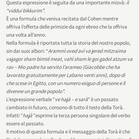
Questa espressione è seguita da una importante mizvà:
il
“viddui bikkurim”.
È una formula che veniva recitata dal Cohen mentre
offriva l’offerta delle primizie da ogni ebreo che la offriva
una volta all’anno.
Nella formula è riportata tutta la storia del nostro popolo,
sin dai suoi albori: “
Arammì oved avì va jered mitzraima
vajagor sham bimté meat, vahì sham le goi gadol atzum va
rav – Mio padre ha servito l’arameo (Giacobbe che ha
lavorato gratuitamente per Labano venti anni)
,
dopo di
che scese in Egitto, con un numero esiguo di persone e lì
divenne un grande popolo”.
L’espressione verbale “
ve hajà – e sarà
” è un passato
cambiato in futuro, consono di tutto il testo della Torà.
Infatti “
hajà”
esprime la terza persona singolare del verbo
essere al passato.
Il motivo di questa formula e il messaggio della Torà è che