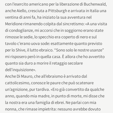
con l’esercito americano per la liberazione di Buchenwald,
anche Aiello, cresciuta a Pittsburgh e arrivata in Italia una
ventina di anni fa, ha iniziato la sua avventura nel
Meridione rimanendo colpita dal sincretismo: «A una visita
di condoglianze, mi accorsi che in soggiorno erano state
rimosse le sedie, lo specchio era coperto di nero e sul
tavolo c’erano uova sode: esattamente quanto previsto
per lo Shive, il lutto ebraico. “Sono solo le nostre usanze”
mi risposero però in quella casa. È allora che ho avvertito
quanto sia duro a morire il retaggio secolare
dell’inquisizione».
Anche Di Mauro, che all’ebraismo è arrivato dal
cattolicesimo, conosce le paure che può scatenare
un’agnizione, pur tardiva. «Ero già convertito da qualche
anno, quando mia madre, in punto di morte, mi disse che
la nostra era una famiglia di ebrei. Ne parlai con mia
nonna, che rimase impietrita: nessuno avrebbe dovuto