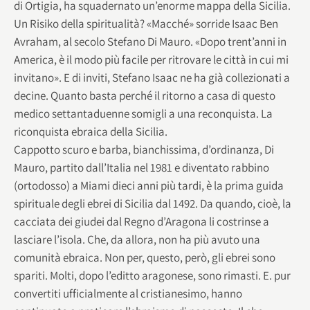
di Ortigia, ha squadernato un’enorme mappa della Sicilia.
Un Risiko della spiritualità? «Macché» sorride Isaac Ben
Avraham, al secolo Stefano Di Mauro. «Dopo trent’anni in
America, è il modo più facile per ritrovare le città in cui mi
invitano». E di inviti, Stefano Isaac ne ha già collezionati a
decine. Quanto basta perché il ritorno a casa di questo
medico settantaduenne somigli a una reconquista. La
riconquista ebraica della Sicilia.
Cappotto scuro e barba, bianchissima, d’ordinanza, Di
Mauro, partito dall’Italia nel 1981 e diventato rabbino
(ortodosso) a Miami dieci anni più tardi, è la prima guida
spirituale degli ebrei di Sicilia dal 1492. Da quando, cioè, la
cacciata dei giudei dal Regno d’Aragona li costrinse a
lasciare l’isola. Che, da allora, non ha più avuto una
comunità ebraica. Non per, questo, però, gli ebrei sono
spariti. Molti, dopo l’editto aragonese, sono rimasti. E. pur
convertiti ufficialmente al cristianesimo, hanno