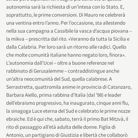
autonomia sarà la richiesta di un’intesa con lo Stato. E,
soprattutto, le prime conversioni. Di Mauro ne celebrerà
una ventina entro l’anno. Per l’occasione, sta allestendo
nella sua campagna a Cassibile la vasca d’acqua piovana –
la mikva – prescritta dal rito. «Veranno da tutta la Sicilia e
dalla Calabria. Per loro sarà un ritorno alle radici. Quello
che molte comunità italiane hanno negato loro, finora».
L’autonomia dall’Ucei – oltre a buone referenze nel
rabbinato di Gerusalemme – contraddistingue anche
un’altra neocomunità del Sud, quella calabrese. A
Serrastretta, quattromila anime in provincia di Catanzaro,
Barbara Aiello, prima rabbina d’Italia (dal ’98) e leader
dell’ebraismo progressivo, ha inaugurato, cinque anni flu,
la sinagoga Luce eterna del Sud e celebrato le prime nozze
ebraiche. Ed è qui che, sabato, terrà il primo Bat Mitzvà, il
rito di passaggio all’età adulta delle donne. Figlia di
Antonio, un partigiano di Giustizia e libertà che collaborò