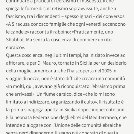
continuato a praticare l’ebraismo di nascosto. Il che
spiega le forme di sincretismo sopravvissute, anche al
fascismo, tra i discendenti – spesso ignari – dei conversos.
«A Siracusa conosco famiglie che ogni venerdi accendono
le candele» racconta il rabbino: «Praticamente, uno
Shabbat. Ma senza la coscienza di compiere un rito
ebraico».
Questa coscienza, negli ultimi tempi, ha iniziato invece ad
affiorare, e per Di Mauro, tornato in Sicilia per un desiderio
della moglie, americana, che l’ha scoperta nel 2005 in
viaggio di nozze, non è stato difficile creare una comunità.
«In molti, qui, avevano già riconquistato l’ebraismo prima
che arrivassi». Un fiume carsico, dice «che io mi sono
limitato a indirizzare, organizzando il culto». II risultato è
la prima sinagoga aperta in Sicilia dopo cinquecento anni.
E la neonata Federazione degli ebrei del Mediterraneo, che
intende dialogare con l’Unione delle comunità ebraiche
senza però dipenderne. Il segno più concreto di questa