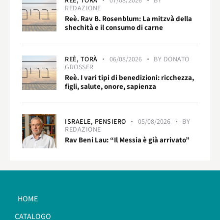
REÈ,
TORÀ
07/08/2026
BY
REDAZIONE
Reè. Rav B. Rosenblum: La mitzvà della
shechità e il consumo di carne
REÈ,
TORÀ
06/08/2026
BY
DONATO
GROSSER
Reè. I vari tipi di benedizioni: ricchezza,
figli, salute, onore, sapienza
ISRAELE,
PENSIERO
05/08/2026
BY
REDAZIONE
Rav Beni Lau: “Il Messia è già arrivato”
HOME
CATALOGO