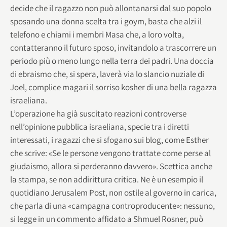
decide che il ragazzo non può allontanarsi dal suo popolo
sposando una donna scelta tra i goym, basta che alzi il
telefono e chiami i membri Masa che, a loro volta,
contatteranno il futuro sposo, invitandolo a trascorrere un
periodo più o meno lungo nella terra dei padri. Una doccia
di ebraismo che, si spera, laverà via lo slancio nuziale di
Joel, complice magari il sorriso kosher di una bella ragazza
israeliana.
L’operazione ha già suscitato reazioni controverse
nell’opinione pubblica israeliana, specie tra i diretti
interessati, i ragazzi che si sfogano sui blog, come Esther
che scrive: «Se le persone vengono trattate come perse al
giudaismo, allora si perderanno davvero». Scettica anche
la stampa, se non addirittura critica. Ne è un esempio il
quotidiano Jerusalem Post, non ostile al governo in carica,
che parla di una «campagna controproducente»: nessuno,
si legge in un commento affidato a Shmuel Rosner, può