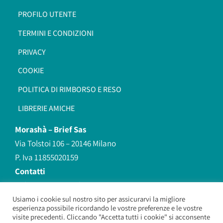
PROFILO UTENTE
TERMINI E CONDIZIONI
PRIVACY
COOKIE
POLITICA DI RIMBORSO E RESO
LIBRERIE AMICHE
Morashà –
Brief Sas
Via Tolstoi 106 – 20146 Milano
P. Iva 11855020159
Contatti
redazione@morasha.it
339 8596707
Usiamo i cookie sul nostro sito per assicurarvi la migliore
esperienza possibile ricordando le vostre preferenze e le vostre
(anche Whatsapp)
visite precedenti. Cliccando "Accetta tutti i cookie" si acconsente