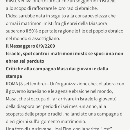
misti. Veniva offerto loro anche un soggiorno in Israele,
allo scopo di rafforzare le loro radici ebraiche.
L’idea sarebbe nata in seguito alla consapevolezza che
ormai i matrimoni misti fra gli ebrei della Diaspora
superano il 50% e per tale ragione le file del popolo ebraico
nel mondo si assottigliano.
Il Messaggero 8/9/2209
Israele, spot contro i matrimoni misti: se sposi una non
ebrea sei perduto
Critiche alla campagna Masa dai giovani e dalla
stampa
ROMA (8 settembre) – Un’organizzazione che collabora con
il governo israeliano e le agenzie ebraiche nel mondo,
Masa, che si occupa di far arrivare in Israele la gioventù
della diaspora per periodi di sei mesi-un anno, alla
scoperta delle proprie radici, ha lanciato una campagna di
dieci giorni sull’argomento matrimonio.
Una foto di un giovane, Joel Fine, con la scritta “lost”,