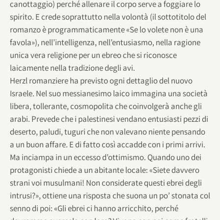
canottaggio) perché allenare il corpo serve a foggiare lo
spirito. E crede soprattutto nella volontà (il sottotitolo del
romanzo è programmaticamente «Se lo volete non è una
favola»), nell’intelligenza, nell’entusiasmo, nella ragione
unica vera religione per un ebreo che si riconosce
laicamente nella tradizione degli avi.
Herzl romanziere ha previsto ogni dettaglio del nuovo
Israele. Nel suo messianesimo laico immagina una società
libera, tollerante, cosmopolita che coinvolgerà anche gli
arabi. Prevede che i palestinesi vendano entusiasti pezzi di
deserto, paludi, tuguri che non valevano niente pensando
a un buon affare. E di fatto così accadde con i primi arrivi.
Ma inciampa in un eccesso d’ottimismo. Quando uno dei
protagonisti chiede a un abitante locale: «Siete davvero
strani voi musulmani! Non considerate questi ebrei degli
intrusi?», ottiene una risposta che suona un po’ stonata col
senno di poi: «Gli ebrei ci hanno arricchito, perché