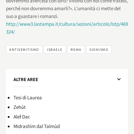
dovremmo avercela con loro? Vivono con noi come fratelli,
perché non dovremmo amarli?». L’umanità ci mette del
suo a guastare i romanzi.
http://www3.lastampa.it/cultura/sezioni/articolo/lstp/469
324/
ANTISEMITISMO
ISRAELE
ROMA
SIONISMO
ALTRE AREE
Tesi di Laurea
Zehùt
Alef Dac
Midrashìm dal Talmùd