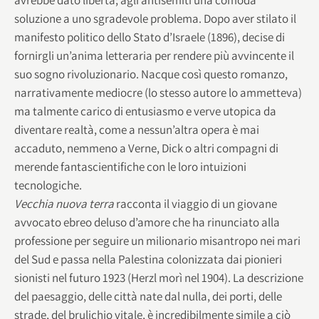
soluzione a uno sgradevole problema. Dopo aver stilato il
manifesto politico dello Stato d’Israele (1896), decise di
fornirgli un’anima letteraria per rendere più avvincente il
suo sogno rivoluzionario. Nacque così questo romanzo,
narrativamente mediocre (lo stesso autore lo ammetteva)
ma talmente carico di entusiasmo e verve utopica da
diventare realtà, come a nessun’altra opera è mai
accaduto, nemmeno a Verne, Dick o altri compagni di
merende fantascientifiche con le loro intuizioni
tecnologiche.
Vecchia nuova terra
racconta il viaggio di un giovane
avvocato ebreo deluso d’amore che ha rinunciato alla
professione per seguire un milionario misantropo nei mari
del Sud e passa nella Palestina colonizzata dai pionieri
sionisti nel futuro 1923 (Herzl morì nel 1904). La descrizione
del paesaggio, delle città nate dal nulla, dei porti, delle
strade, del brulichio vitale, è incredibilmente simile a ciò