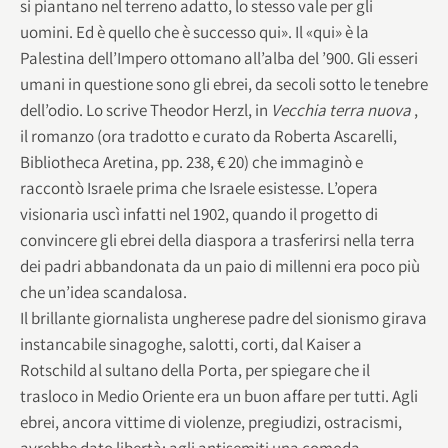
si piantano nel terreno adatto, lo stesso vale per gli
uomini. Ed è quello che è successo qui». Il «qui» è la
Palestina dell’Impero ottomano all’alba del ’900. Gli esseri
umani in questione sono gli ebrei, da secoli sotto le tenebre
dell’odio. Lo scrive Theodor Herzl, in
Vecchia terra nuova
,
il romanzo (ora tradotto e curato da Roberta Ascarelli,
Bibliotheca Aretina, pp. 238, € 20) che immaginò e
raccontò Israele prima che Israele esistesse. L’opera
visionaria uscì infatti nel 1902, quando il progetto di
convincere gli ebrei della diaspora a trasferirsi nella terra
dei padri abbandonata da un paio di millenni era poco più
che un’idea scandalosa.
Il brillante giornalista ungherese padre del sionismo girava
instancabile sinagoghe, salotti, corti, dal Kaiser a
Rotschild al sultano della Porta, per spiegare che il
trasloco in Medio Oriente era un buon affare per tutti. Agli
ebrei, ancora vittime di violenze, pregiudizi, ostracismi,
avrebbe dato libertà; agli antisemiti una comoda