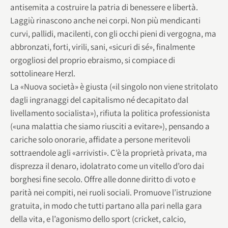
antisemita a costruire la patria di benessere e libertà.
Laggiù rinascono anche nei corpi. Non più mendicanti
curvi, pallidi, macilenti, con gli occhi pieni di vergogna, ma
abbronzati, forti, virili, sani, «sicuri di sé», finalmente
orgogliosi del proprio ebraismo, si compiace di
sottolineare Herzl.
La «Nuova società» è giusta («il singolo non viene stritolato
dagli ingranaggi del capitalismo né decapitato dal
livellamento socialista»), rifiuta la politica professionista
(«una malattia che siamo riusciti a evitare»), pensando a
cariche solo onorarie, affidate a persone meritevoli
sottraendole agli «arrivisti». C’è la proprietà privata, ma
disprezza il denaro, idolatrato come un vitello d’oro dai
borghesi fine secolo. Offre alle donne diritto di voto e
parità nei compiti, nei ruoli sociali. Promuove l’istruzione
gratuita, in modo che tutti partano alla pari nella gara
della vita, e l’agonismo dello sport (cricket, calcio,