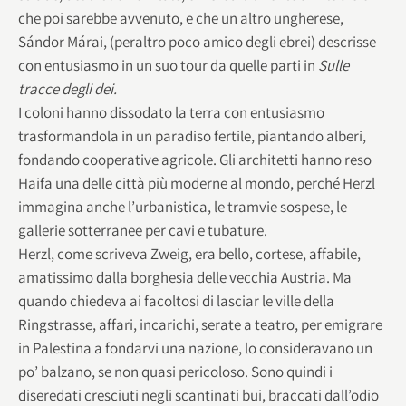
che poi sarebbe avvenuto, e che un altro ungherese,
Sándor Márai, (peraltro poco amico degli ebrei) descrisse
con entusiasmo in un suo tour da quelle parti in
Sulle
tracce degli dei.
I coloni hanno dissodato la terra con entusiasmo
trasformandola in un paradiso fertile, piantando alberi,
fondando cooperative agricole. Gli architetti hanno reso
Haifa una delle città più moderne al mondo, perché Herzl
immagina anche l’urbanistica, le tramvie sospese, le
gallerie sotterranee per cavi e tubature.
Herzl, come scriveva Zweig, era bello, cortese, affabile,
amatissimo dalla borghesia delle vecchia Austria. Ma
quando chiedeva ai facoltosi di lasciar le ville della
Ringstrasse, affari, incarichi, serate a teatro, per emigrare
in Palestina a fondarvi una nazione, lo consideravano un
po’ balzano, se non quasi pericoloso. Sono quindi i
diseredati cresciuti negli scantinati bui, braccati dall’odio