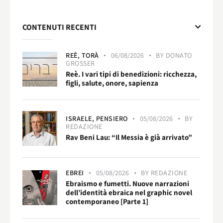
CONTENUTI RECENTI
REÈ,
TORÀ
06/08/2026
BY
DONATO
GROSSER
Reè. I vari tipi di benedizioni: ricchezza,
figli, salute, onore, sapienza
ISRAELE,
PENSIERO
05/08/2026
BY
REDAZIONE
Rav Beni Lau: “Il Messia è già arrivato”
EBREI
05/08/2026
BY
REDAZIONE
Ebraismo e fumetti. Nuove narrazioni
dell’identità ebraica nel graphic novel
contemporaneo [Parte 1]