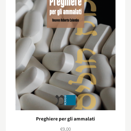
Preghiere per gli ammalati
€
9,00