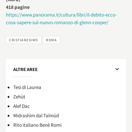
418 pagine
https://www.panorama.it/cultura/libri/il-debito-ecco-
cosa-sapere-sul-nuovo-romanzo-di-glenn-cooper/
CRISTIANESIMO
ROMA
ALTRE AREE
Tesi di Laurea
Zehùt
Alef Dac
Midrashìm dal Talmùd
Rito italiano Benè Romi​