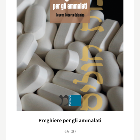
Preghiere per gli ammalati
€
9,00