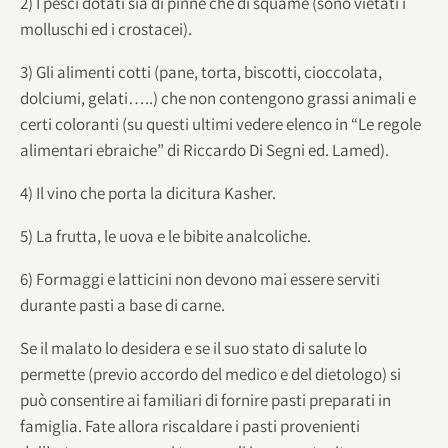
2) I pesci dotati sia di pinne che di squame (sono vietati i
molluschi ed i crostacei).
3) Gli alimenti cotti (pane, torta, biscotti, cioccolata,
dolciumi, gelati…..) che non contengono grassi animali e
certi coloranti (su questi ultimi vedere elenco in “Le regole
alimentari ebraiche” di Riccardo Di Segni ed. Lamed).
4) Il vino che porta la dicitura Kasher.
5) La frutta, le uova e le bibite analcoliche.
6) Formaggi e latticini non devono mai essere serviti
durante pasti a base di carne.
Se il malato lo desidera e se il suo stato di salute lo
permette (previo accordo del medico e del dietologo) si
può consentire ai familiari di fornire pasti preparati in
famiglia. Fate allora riscaldare i pasti provenienti