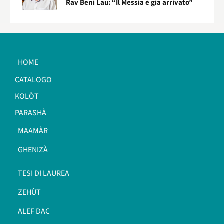
Rav Beni Lau: “Il Messia è già arrivato”
HOME
CATALOGO
KOLÒT
PARASHÀ
MAAMÀR
GHENIZÀ
TESI DI LAUREA
ZEHÙT
ALEF DAC