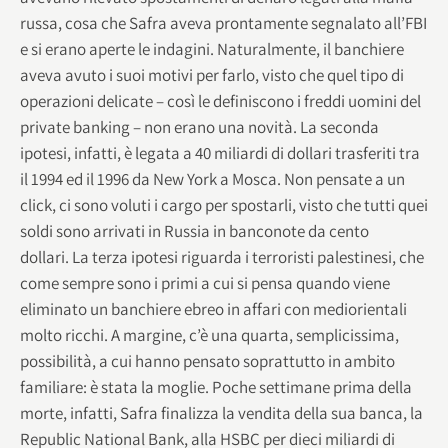
russa, cosa che Safra aveva prontamente segnalato all’FBI
e si erano aperte le indagini. Naturalmente, il banchiere
aveva avuto i suoi motivi per farlo, visto che quel tipo di
operazioni delicate – così le definiscono i freddi uomini del
private banking – non erano una novità. La seconda
ipotesi, infatti, è legata a 40 miliardi di dollari trasferiti tra
il 1994 ed il 1996 da New York a Mosca. Non pensate a un
click, ci sono voluti i cargo per spostarli, visto che tutti quei
soldi sono arrivati in Russia in banconote da cento
dollari. La terza ipotesi riguarda i terroristi palestinesi, che
come sempre sono i primi a cui si pensa quando viene
eliminato un banchiere ebreo in affari con mediorientali
molto ricchi. A margine, c’è una quarta, semplicissima,
possibilità, a cui hanno pensato soprattutto in ambito
familiare: è stata la moglie. Poche settimane prima della
morte, infatti, Safra finalizza la vendita della sua banca, la
Republic National Bank, alla HSBC per dieci miliardi di