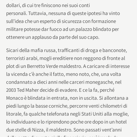
dollari, di cui tre finiscono nei suoi conti
personali. Tuttavia, nessuna di queste ipotesi ha vinto
sull’idea che un esperto di sicurezza con formazione
militare potesse dar fuoco ad un palazzo blindato per
ottenere un applauso da parte del suo capo.
Sicari della mafia russa, trafficanti di droga e banconote,
terroristi arabi, mogli ereditiere non reggono di fronte al
plot di un Berretto Verde maldestro. A caricare di interesse
la vicenda c’è anche il fatto, meno noto, che, una volta
condannato a dieci anni nelle carceri monegasche, nel
2003 Ted Maher decide di evadere. E ce la fa, perché
Monaco è blindata in entrata, non in uscita. Si allontana a
piedi lungo la basse corniche, percorre venti chilometri di
litorale, fa qualche telefonata negli Stati Uniti alla moglie,
lo individuano e lo riprendono poche ore dopo in un hotel
due stelle di Nizza, il maldestro. Sono passati vent’anni