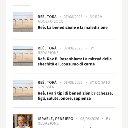
REÈ,
TORÀ
07/08/2026
BY
RAV
ADOLFO LOCCI
Reè. La benedizione e la maledizione
REÈ,
TORÀ
07/08/2026
BY
REDAZIONE
Reè. Rav B. Rosenblum: La mitzvà della
shechità e il consumo di carne
REÈ,
TORÀ
06/08/2026
BY
DONATO
GROSSER
Reè. I vari tipi di benedizioni: ricchezza,
figli, salute, onore, sapienza
ISRAELE,
PENSIERO
05/08/2026
BY
REDAZIONE