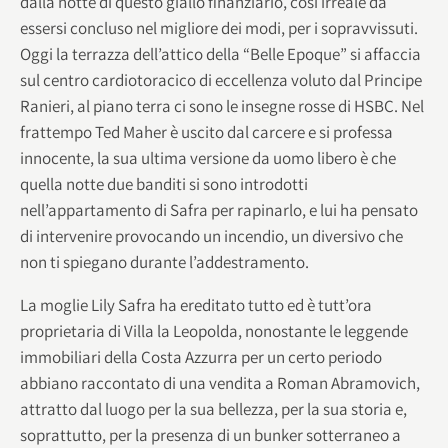
dalla notte di questo giallo finanziario, così irreale da
essersi concluso nel migliore dei modi, per i sopravvissuti.
Oggi la terrazza dell’attico della “Belle Epoque” si affaccia
sul centro cardiotoracico di eccellenza voluto dal Principe
Ranieri, al piano terra ci sono le insegne rosse di HSBC. Nel
frattempo Ted Maher è uscito dal carcere e si professa
innocente, la sua ultima versione da uomo libero è che
quella notte due banditi si sono introdotti
nell’appartamento di Safra per rapinarlo, e lui ha pensato
di intervenire provocando un incendio, un diversivo che
non ti spiegano durante l’addestramento.
La moglie Lily Safra ha ereditato tutto ed è tutt’ora
proprietaria di Villa la Leopolda, nonostante le leggende
immobiliari della Costa Azzurra per un certo periodo
abbiano raccontato di una vendita a Roman Abramovich,
attratto dal luogo per la sua bellezza, per la sua storia e,
soprattutto, per la presenza di un bunker sotterraneo a