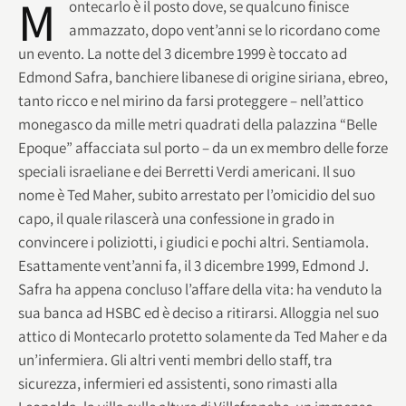
M
ontecarlo è il posto dove, se qualcuno finisce
ammazzato, dopo vent’anni se lo ricordano come
un evento. La notte del 3 dicembre 1999 è toccato ad
Edmond Safra, banchiere libanese di origine siriana, ebreo,
tanto ricco e nel mirino da farsi proteggere – nell’attico
monegasco da mille metri quadrati della palazzina “Belle
Epoque” affacciata sul porto – da un ex membro delle forze
speciali israeliane e dei Berretti Verdi americani. Il suo
nome è Ted Maher, subito arrestato per l’omicidio del suo
capo, il quale rilascerà una confessione in grado in
convincere i poliziotti, i giudici e pochi altri. Sentiamola.
Esattamente vent’anni fa, il 3 dicembre 1999, Edmond J.
Safra ha appena concluso l’affare della vita: ha venduto la
sua banca ad HSBC ed è deciso a ritirarsi. Alloggia nel suo
attico di Montecarlo protetto solamente da Ted Maher e da
un’infermiera. Gli altri venti membri dello staff, tra
sicurezza, infermieri ed assistenti, sono rimasti alla