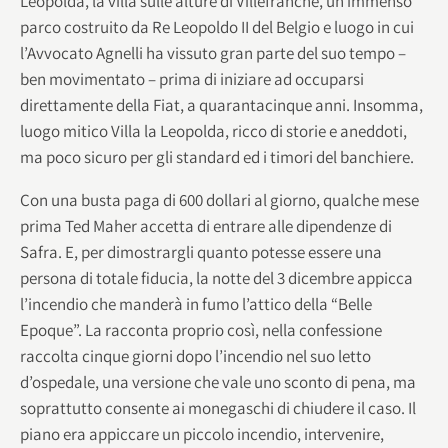
Leopolda, la villa sulle alture di Villefranche, un immenso
parco costruito da Re Leopoldo II del Belgio e luogo in cui
l’Avvocato Agnelli ha vissuto gran parte del suo tempo –
ben movimentato – prima di iniziare ad occuparsi
direttamente della Fiat, a quarantacinque anni. Insomma,
luogo mitico Villa la Leopolda, ricco di storie e aneddoti,
ma poco sicuro per gli standard ed i timori del banchiere.
Con una busta paga di 600 dollari al giorno, qualche mese
prima Ted Maher accetta di entrare alle dipendenze di
Safra. E, per dimostrargli quanto potesse essere una
persona di totale fiducia, la notte del 3 dicembre appicca
l’incendio che manderà in fumo l’attico della “Belle
Epoque”. La racconta proprio così, nella confessione
raccolta cinque giorni dopo l’incendio nel suo letto
d’ospedale, una versione che vale uno sconto di pena, ma
soprattutto consente ai monegaschi di chiudere il caso. Il
piano era appiccare un piccolo incendio, intervenire,