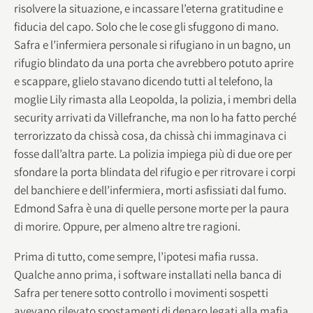
risolvere la situazione, e incassare l’eterna gratitudine e
fiducia del capo. Solo che le cose gli sfuggono di mano.
Safra e l’infermiera personale si rifugiano in un bagno, un
rifugio blindato da una porta che avrebbero potuto aprire
e scappare, glielo stavano dicendo tutti al telefono, la
moglie Lily rimasta alla Leopolda, la polizia, i membri della
security arrivati da Villefranche, ma non lo ha fatto perché
terrorizzato da chissà cosa, da chissà chi immaginava ci
fosse dall’altra parte. La polizia impiega più di due ore per
sfondare la porta blindata del rifugio e per ritrovare i corpi
del banchiere e dell’infermiera, morti asfissiati dal fumo.
Edmond Safra è una di quelle persone morte per la paura
di morire. Oppure, per almeno altre tre ragioni.
Prima di tutto, come sempre, l’ipotesi mafia russa.
Qualche anno prima, i software installati nella banca di
Safra per tenere sotto controllo i movimenti sospetti
avevano rilevato spostamenti di denaro legati alla mafia