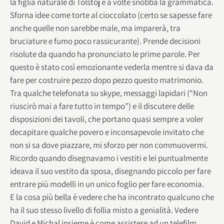
la figlia naturale di Tolstoj e a volte snobba la grammatica.
Sforna idee come torte al cioccolato (certo se sapesse fare
anche quelle non sarebbe male, ma imparerà, tra
bruciature e fumo poco rassicurante). Prende decisioni
risolute da quando ha pronunciato le prime parole. Per
questo è stato così emozionante vederla mentre si dava da
fare per costruire pezzo dopo pezzo questo matrimonio.
Tra qualche telefonata su skype, messaggi lapidari (“Non
riuscirò mai a fare tutto in tempo”) e il discutere delle
disposizioni dei tavoli, che portano quasi sempre a voler
decapitare qualche povero e inconsapevole invitato che
non si sa dove piazzare, mi sforzo per non commuovermi.
Ricordo quando disegnavamo i vestiti e lei puntualmente
ideava il suo vestito da sposa, disegnando piccolo per fare
entrare più modelli in un unico foglio per fare economia.
E la cosa più bella è vedere che ha incontrato qualcuno che
ha il suo stesso livello di follia misto a genialità. Vedere
David e Michal insieme è come assistere ad un telefilm