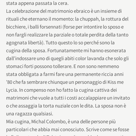
stata appena passata la cera.
La celebrazione del matrimonio ebraico è un insieme di
rituali che eternano il momento: la chuppah, la rottura del
bicchiere, i balli forsennati (forse per intontire lo sposo e
non fargli realizzare la parziale o totale perdita della tanto
agognata libertà). Tutto questo lo so perché sono la
cugina della sposa. Fortunatamente mi hanno esonerata
dall’indossare uno di quegli abiti color lavanda che solo gli
stomaci forti possono tollerare. E non sono nemmeno
stata obbligata a farmi fare una permanente riccia anni
’80 che fa sembrare chiunque un personaggio di Kiss me
Lycia. In compenso non ho fatto la cugina cattiva dei
matrimoni che vuole a tutti i costi accalappiare un invitato
o che assaggia la torta nuziale con le dita. La sposa non è
una ragazza qualsiasi.
Mia cugina, Michal Colombo, è una delle persone più
particolari che abbia mai conosciuto. Scrive come se fosse