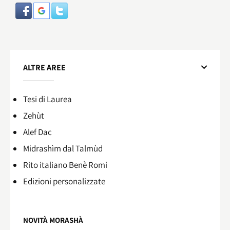
ALTRE AREE
Tesi di Laurea
Zehùt
Alef Dac
Midrashìm dal Talmùd
Rito italiano Benè Romi​
Edizioni personalizzate
NOVITÀ MORASHÀ