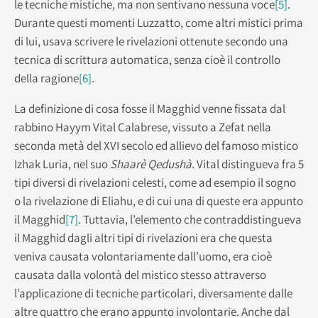
le tecniche mistiche, ma non sentivano nessuna voce
[5]
.
Durante questi momenti Luzzatto, come altri mistici prima
di lui, usava scrivere le rivelazioni ottenute secondo una
tecnica di scrittura automatica, senza cioè il controllo
della ragione
[6]
.
La definizione di cosa fosse il Magghid venne fissata dal
rabbino Hayym Vital Calabrese, vissuto a Zefat nella
seconda metà del XVI secolo ed allievo del famoso mistico
Izhak Luria, nel suo
Shaarè Qedushà.
Vital distingueva fra 5
tipi diversi di rivelazioni celesti, come ad esempio il sogno
o la rivelazione di Eliahu, e di cui una di queste era appunto
il Magghid
[7]
. Tuttavia, l’elemento che contraddistingueva
il Magghid dagli altri tipi di rivelazioni era che questa
veniva causata volontariamente dall’uomo, era cioè
causata dalla volontà del mistico stesso attraverso
l’applicazione di tecniche particolari, diversamente dalle
altre quattro che erano appunto involontarie. Anche dal