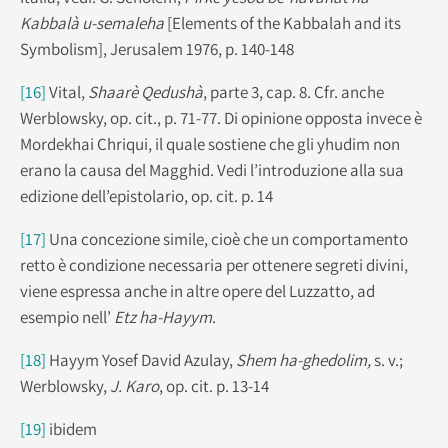
Kabbalà u-semaleha
[Elements of the Kabbalah and its
Symbolism], Jerusalem 1976, p. 140-148
[16]
Vital,
Shaarè Qedushà
, parte 3, cap. 8. Cfr. anche
Werblowsky, op. cit., p. 71-77. Di opinione opposta invece è
Mordekhai Chriqui, il quale sostiene che gli yhudim non
erano la causa del Magghid. Vedi l’introduzione alla sua
edizione dell’epistolario, op. cit. p. 14
[17]
Una concezione simile, cioè che un comportamento
retto è condizione necessaria per ottenere segreti divini,
viene espressa anche in altre opere del Luzzatto, ad
esempio nell’
Etz ha-Hayym
.
[18]
Hayym Yosef David Azulay,
Shem ha-ghedolim,
s. v.;
Werblowsky,
J. Karo
, op. cit. p. 13-14
[19]
ibidem