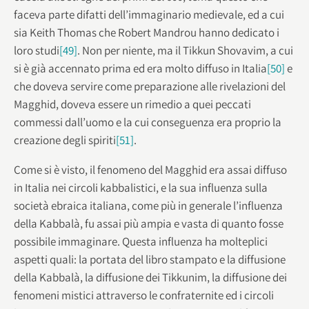
faceva parte difatti dell’immaginario medievale, ed a cui
sia Keith Thomas che Robert Mandrou hanno dedicato i
loro studi
[49]
. Non per niente, ma il Tikkun Shovavim, a cui
si è già accennato prima ed era molto diffuso in Italia
[50]
e
che doveva servire come preparazione alle rivelazioni del
Magghid, doveva essere un rimedio a quei peccati
commessi dall’uomo e la cui conseguenza era proprio la
creazione degli spiriti
[51]
.
Come si è visto, il fenomeno del Magghid era assai diffuso
in Italia nei circoli kabbalistici, e la sua influenza sulla
società ebraica italiana, come più in generale l’influenza
della Kabbalà, fu assai più ampia e vasta di quanto fosse
possibile immaginare. Questa influenza ha molteplici
aspetti quali: la portata del libro stampato e la diffusione
della Kabbalà, la diffusione dei Tikkunim, la diffusione dei
fenomeni mistici attraverso le confraternite ed i circoli