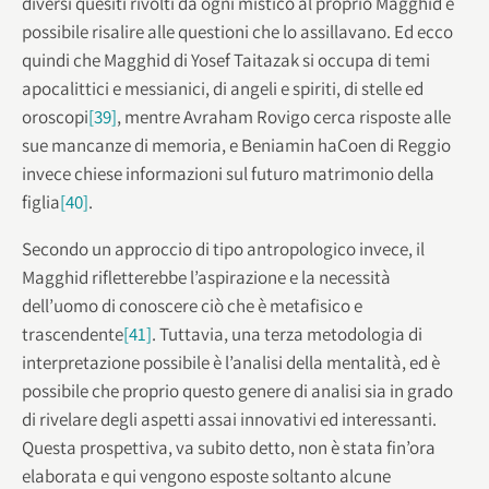
diversi quesiti rivolti da ogni mistico al proprio Magghid è
possibile risalire alle questioni che lo assillavano. Ed ecco
quindi che Magghid di Yosef Taitazak si occupa di temi
apocalittici e messianici, di angeli e spiriti, di stelle ed
oroscopi
[39]
, mentre Avraham Rovigo cerca risposte alle
sue mancanze di memoria, e Beniamin haCoen di Reggio
invece chiese informazioni sul futuro matrimonio della
figlia
[40]
.
Secondo un approccio di tipo antropologico invece, il
Magghid rifletterebbe l’aspirazione e la necessità
dell’uomo di conoscere ciò che è metafisico e
trascendente
[41]
. Tuttavia, una terza metodologia di
interpretazione possibile è l’analisi della mentalità, ed è
possibile che proprio questo genere di analisi sia in grado
di rivelare degli aspetti assai innovativi ed interessanti.
Questa prospettiva, va subito detto, non è stata fin’ora
elaborata e qui vengono esposte soltanto alcune