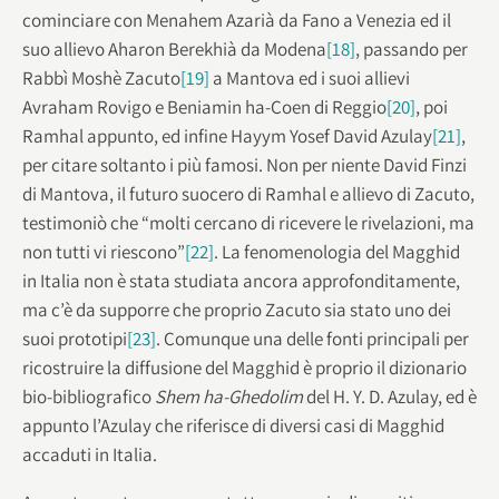
cominciare con Menahem Azarià da Fano a Venezia ed il
suo allievo Aharon Berekhià da Modena
[18]
, passando per
Rabbì Moshè Zacuto
[19]
a Mantova ed i suoi allievi
Avraham Rovigo e Beniamin ha-Coen di Reggio
[20]
, poi
Ramhal appunto, ed infine Hayym Yosef David Azulay
[21]
,
per citare soltanto i più famosi. Non per niente David Finzi
di Mantova, il futuro suocero di Ramhal e allievo di Zacuto,
testimoniò che “molti cercano di ricevere le rivelazioni, ma
non tutti vi riescono”
[22]
. La fenomenologia del Magghid
in Italia non è stata studiata ancora approfonditamente,
ma c’è da supporre che proprio Zacuto sia stato uno dei
suoi prototipi
[23]
. Comunque una delle fonti principali per
ricostruire la diffusione del Magghid è proprio il dizionario
bio-bibliografico
Shem ha-Ghedolim
del H. Y. D. Azulay, ed è
appunto l’Azulay che riferisce di diversi casi di Magghid
accaduti in Italia.