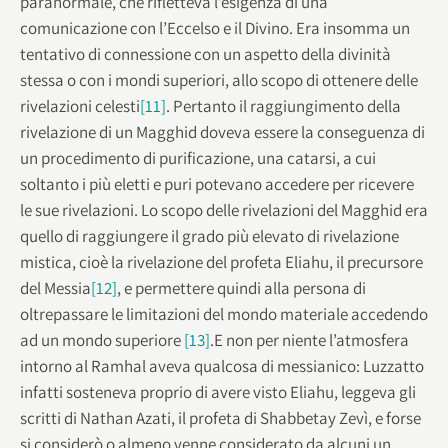
paranormale, che rifletteva l’esigenza di una
comunicazione con l’Eccelso e il Divino. Era insomma un
tentativo di connessione con un aspetto della divinità
stessa o con i mondi superiori, allo scopo di ottenere delle
rivelazioni celesti
[11]
. Pertanto il raggiungimento della
rivelazione di un Magghid doveva essere la conseguenza di
un procedimento di purificazione, una catarsi, a cui
soltanto i più eletti e puri potevano accedere per ricevere
le sue rivelazioni. Lo scopo delle rivelazioni del Magghid era
quello di raggiungere il grado più elevato di rivelazione
mistica, cioè la rivelazione del profeta Eliahu, il precursore
del Messia
[12]
, e permettere quindi alla persona di
oltrepassare le limitazioni del mondo materiale accedendo
ad un mondo superiore
[13]
.E non per niente l’atmosfera
intorno al Ramhal aveva qualcosa di messianico: Luzzatto
infatti sosteneva proprio di avere visto Eliahu, leggeva gli
scritti di Nathan Azati, il profeta di Shabbetay Zevì, e forse
si considerò o almeno venne considerato da alcuni un