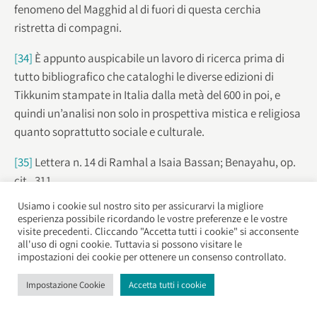
fenomeno del Magghid al di fuori di questa cerchia
ristretta di compagni.
[34]
È appunto auspicabile un lavoro di ricerca prima di
tutto bibliografico che cataloghi le diverse edizioni di
Tikkunim stampate in Italia dalla metà del 600 in poi, e
quindi un’analisi non solo in prospettiva mistica e religiosa
quanto soprattutto sociale e culturale.
[35]
Lettera n. 14 di Ramhal a Isaia Bassan; Benayahu, op.
cit., 311
Usiamo i cookie sul nostro sito per assicurarvi la migliore
[36]
A. A. Piattelli, “Lo studio della Mishnà in Italia durante i
esperienza possibile ricordando le vostre preferenze e le vostre
secoli XVII e XVIII”,
Annuario di Studi Ebraici,
(1969-70 e
visite precedenti. Cliccando "Accetta tutti i cookie" si acconsente
all'uso di ogni cookie. Tuttavia si possono visitare le
1971-72), p. 12
impostazioni dei cookie per ottenere un consenso controllato.
[37]
Werblowsky,
Josef Karo,Lawyer and Mystic,
op. cit., p.
Impostazione Cookie
Accetta tutti i cookie
83