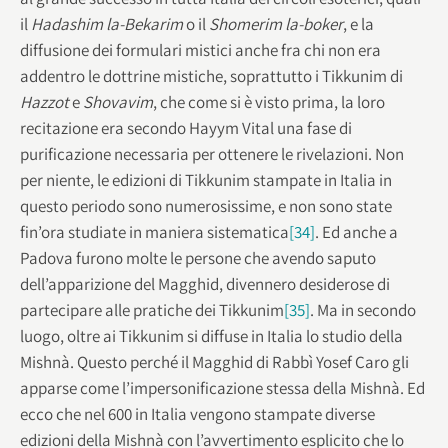
il
Hadashim la-Bekarim
o il
Shomerim la-boker
, e la
diffusione dei formulari mistici anche fra chi non era
addentro le dottrine mistiche, soprattutto i Tikkunim di
Hazzot
e
Shovavim
, che come si è visto prima, la loro
recitazione era secondo Hayym Vital una fase di
purificazione necessaria per ottenere le rivelazioni. Non
per niente, le edizioni di Tikkunim stampate in Italia in
questo periodo sono numerosissime, e non sono state
fin’ora studiate in maniera sistematica
[34]
. Ed anche a
Padova furono molte le persone che avendo saputo
dell’apparizione del Magghid, divennero desiderose di
partecipare alle pratiche dei Tikkunim
[35]
. Ma in secondo
luogo, oltre ai Tikkunim si diffuse in Italia lo studio della
Mishnà. Questo perché il Magghid di Rabbì Yosef Caro gli
apparse come l’impersonificazione stessa della Mishnà. Ed
ecco che nel 600 in Italia vengono stampate diverse
edizioni della Mishnà con l’avvertimento esplicito che lo