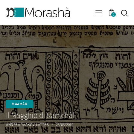
0
MAAMÀR
Il Magghìd di Ramchàl
ANDREA YAAKOV LATTES
23/06/2010