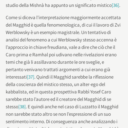
studio della Mishnà ha appunto un significato mistico
[36]
.
Come si diceva l’interpretazione maggiormente accettata
del Magghid è quella fenomenologica, di cui il lavoro di Zvi
Werblowsky è un esempio magistrale. Un tentativo di
analisi del fenomeno a cui Werblowsky stesso accenna è
l’approccio in chiave freudiana, vale a dire che ciò che il
Caro prima e Ramhal poi udivano nelle rivelazioni erano
temi che già li assillavano durante le ore sveglie, e
pertanto venivano trattati argomenti a cui erano già
interessati
[37]
. Quindi il Magghid sarebbe la riflessione
della coscienza del mistico stesso, un alter-ego del
kabbalista, ed in questa prospettiva Rabbì Yosef Caro
sarebbe stato l’autore ed il creatore del Magghid di se
stesso
[38]
. E quindi anche nel caso di Luzzatto il Magghid
non sarebbe stato altro se non l’espressione di un suo
sentimento interno. Di conseguenza anche analizzando i