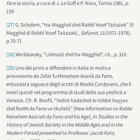
Fare la storia,
a cura di J. Le Goff e P. Nora, Torino 1981, p.
159
[27]
G. Scholem, “Ha-Magghid shel Rabbì Yosef Taitazak” [Il
Magghid di Rabbì Yosef Taitazak] ,
Sefunot,
11(1971-1978),
p.70-71
[28]
Werblowsky, “Lidmutò shel ha-Magghid”, cit., p. 310
[29]
Uno dei primi a diffondere in Italia la mistica
proveniente da Zefat fu Menahem Azarià da Fano,
entusiasta seguace degli scritti di Moshè Cordovero, che li
inserì quindi nel programma di studi della sua yeshivà a
Venezia. Cfr. R. Bonfil, “Yediot hadashot le-toldot hayyav
shel RaMA da Fano ve-tkufatò” {New Information on Rabbi
Menahem Azariah da Fano and his Age], in
Studies in the
History of Jewish Society in the Middle Ages and in the
Modern Period presented to Professor Jacob Katz,