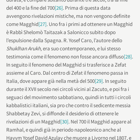
del 400 e la fine del 700
[26]
. Prima di questa data
avvengono rivelazioni mistiche, ma non vengono definite
come Magghid
[27]
. Uno fra i primi ad ottenere un Magghid
è Rabbì Shelomò Taitazak a Salonicco subito dopo
l’espulsione dalla Spagna. R. Yosef Caro, l’autore dello
Shuklhan Arukh,
era suo contemporaneo, e lui stesso
testimonia come il fenomeno non fosse ancora diffuso
[28]
.
In seguito il fenomeno del Magghid si trasferisce a Zefat
assieme al Caro. Dal centro di Zefat il fenomeno passa in
Italia, dove appare già nella metà del 500
[29]
. In seguito
durante il XVII secolo nei circoli vicini al Zacuto, e poi fra i
seguaci del movimento sabbatiano, quindi in tutti i circoli
kabbalistici italiani, sia pro che contro il sedicente messia
Shabbetay Zevi, si diffonde il desiderio di ottenere le
rivelazioni di un Magghid
[30]
. Nel 700 il Magghid appare al
Ramhal, e quindi già in periodo napoleonico anche al
Hayym Yosef David Azulay che muore a Livorno nel 1807, e