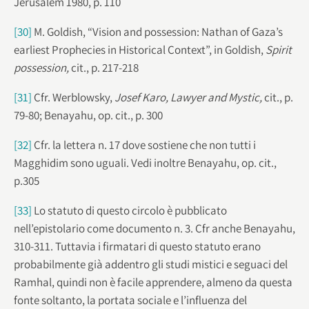
Jerusalem 1980, p. 110
[30]
M. Goldish, “Vision and possession: Nathan of Gaza’s
earliest Prophecies in Historical Context”, in Goldish,
Spirit
possession,
cit., p. 217-218
[31]
Cfr. Werblowsky,
Josef Karo, Lawyer and Mystic,
cit., p.
79-80; Benayahu, op. cit., p. 300
[32]
Cfr. la lettera n. 17 dove sostiene che non tutti i
Magghidim sono uguali. Vedi inoltre Benayahu, op. cit.,
p.305
[33]
Lo statuto di questo circolo è pubblicato
nell’epistolario come documento n. 3. Cfr anche Benayahu,
310-311. Tuttavia i firmatari di questo statuto erano
probabilmente già addentro gli studi mistici e seguaci del
Ramhal, quindi non è facile apprendere, almeno da questa
fonte soltanto, la portata sociale e l’influenza del