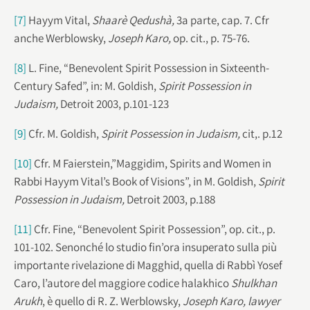
[7]
Hayym Vital,
Shaarè Qedushà,
3a parte, cap. 7. Cfr
anche Werblowsky,
Joseph Karo,
op. cit., p. 75-76.
[8]
L. Fine, “Benevolent Spirit Possession in Sixteenth-
Century Safed”, in: M. Goldish,
Spirit Possession in
Judaism,
Detroit 2003, p.101-123
[9]
Cfr. M. Goldish,
Spirit Possession in Judaism,
cit,. p.12
[10]
Cfr. M Faierstein,”Maggidim, Spirits and Women in
Rabbi Hayym Vital’s Book of Visions”, in M. Goldish,
Spirit
Possession in Judaism,
Detroit 2003, p.188
[11]
Cfr. Fine, “Benevolent Spirit Possession”, op. cit., p.
101-102. Senonché lo studio fin’ora insuperato sulla più
importante rivelazione di Magghid, quella di Rabbì Yosef
Caro, l’autore del maggiore codice halakhico
Shulkhan
Arukh
, è quello di R. Z. Werblowsky,
Joseph Karo, lawyer