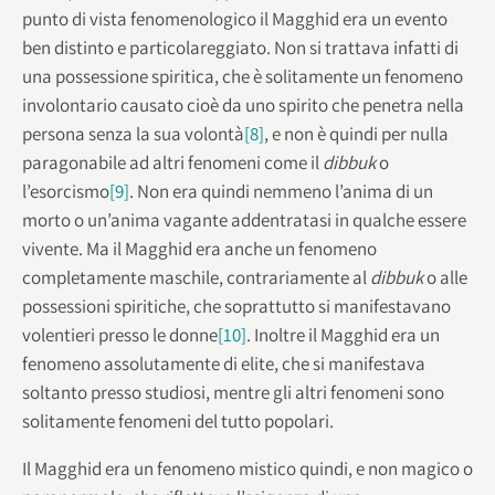
punto di vista fenomenologico il Magghid era un evento
ben distinto e particolareggiato. Non si trattava infatti di
una possessione spiritica, che è solitamente un fenomeno
involontario causato cioè da uno spirito che penetra nella
persona senza la sua volontà
[8]
, e non è quindi per nulla
paragonabile ad altri fenomeni come il
dibbuk
o
l’esorcismo
[9]
. Non era quindi nemmeno l’anima di un
morto o un’anima vagante addentratasi in qualche essere
vivente. Ma il Magghid era anche un fenomeno
completamente maschile, contrariamente al
dibbuk
o alle
possessioni spiritiche, che soprattutto si manifestavano
volentieri presso le donne
[10]
. Inoltre il Magghid era un
fenomeno assolutamente di elite, che si manifestava
soltanto presso studiosi, mentre gli altri fenomeni sono
solitamente fenomeni del tutto popolari.
Il Magghid era un fenomeno mistico quindi, e non magico o