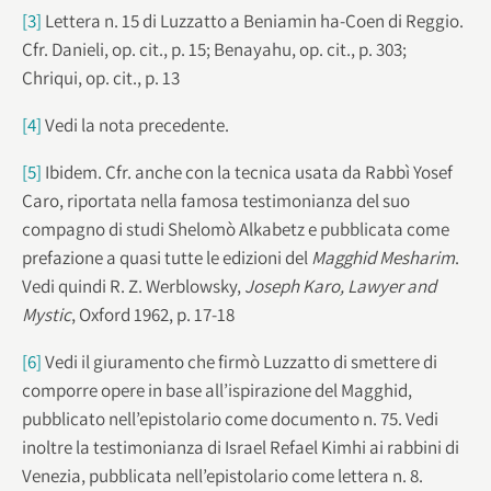
[3]
Lettera n. 15 di Luzzatto a Beniamin ha-Coen di Reggio.
Cfr. Danieli, op. cit., p. 15; Benayahu, op. cit., p. 303;
Chriqui, op. cit., p. 13
[4]
Vedi la nota precedente.
[5]
Ibidem. Cfr. anche con la tecnica usata da Rabbì Yosef
Caro, riportata nella famosa testimonianza del suo
compagno di studi Shelomò Alkabetz e pubblicata come
prefazione a quasi tutte le edizioni del
Magghid Mesharim
.
Vedi quindi R. Z. Werblowsky,
Joseph Karo, Lawyer and
Mystic
, Oxford 1962, p. 17-18
[6]
Vedi il giuramento che firmò Luzzatto di smettere di
comporre opere in base all’ispirazione del Magghid,
pubblicato nell’epistolario come documento n. 75. Vedi
inoltre la testimonianza di Israel Refael Kimhi ai rabbini di
Venezia, pubblicata nell’epistolario come lettera n. 8.