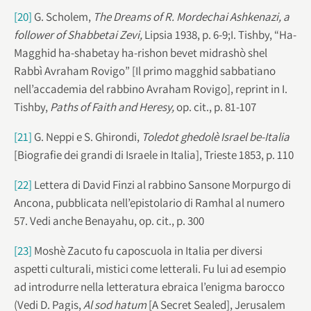
[20]
G. Scholem,
The Dreams of R. Mordechai Ashkenazi, a
follower of Shabbetai Zevi,
Lipsia 1938, p. 6-9;I. Tishby, “Ha-
Magghid ha-shabetay ha-rishon bevet midrashò shel
Rabbì Avraham Rovigo” [Il primo magghid sabbatiano
nell’accademia del rabbino Avraham Rovigo], reprint in I.
Tishby,
Paths of Faith and Heresy,
op. cit., p. 81-107
[21]
G. Neppi e S. Ghirondi,
Toledot ghedolè Israel be-Italia
[Biografie dei grandi di Israele in Italia], Trieste 1853, p. 110
[22]
Lettera di David Finzi al rabbino Sansone Morpurgo di
Ancona, pubblicata nell’epistolario di Ramhal al numero
57. Vedi anche Benayahu, op. cit., p. 300
[23]
Moshè Zacuto fu caposcuola in Italia per diversi
aspetti culturali, mistici come letterali. Fu lui ad esempio
ad introdurre nella letteratura ebraica l’enigma barocco
(Vedi D. Pagis,
Al sod hatum
[A Secret Sealed], Jerusalem