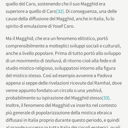
quello del Caro, sostenendo che il suo Magghid era
superiore a quello di Caro
[32]
. Di conseguenza, una delle
cause della diffusione del Magghid, anche in Italia, fu lo
spirito di emulazione di Yosef Caro.
Ma il Magghid, che era un fenomeno elitistico, portò
comprensibilmente a molteplici sviluppi sociali e culturali,
anche a livello popolare. Prima di tutto portò allo sviluppo
di un movimento di
teshuvà
, di ritorno cioè alla fede e di
studio mistico-religioso, sviluppatosi intorno alla figura
del mistico stesso. Così ad esempio avvenne a Padova
appena si seppe delle rivelazioni ricevute dal Ramhal, dove
venne appunto fondato un circolo o una
yeshivà,
probabilmente su ispirazione del Magghid stesso
[33]
.
Inoltre, il fenomeno del Magghid va inserito nel contesto
più generale di popolarizzazione della mistica ebraica
diffusasi in Italia proprio durante questo periodo, e quindi
al grande successo in tutta Italia dei circoli esoterici, quali