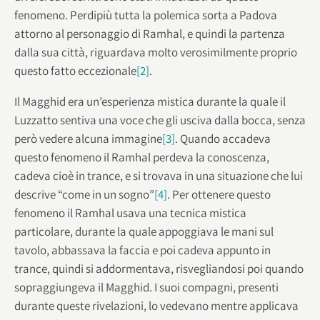
fenomeno. Perdipiù tutta la polemica sorta a Padova
attorno al personaggio di Ramhal, e quindi la partenza
dalla sua città, riguardava molto verosimilmente proprio
questo fatto eccezionale
[2]
.
Il Magghid era un’esperienza mistica durante la quale il
Luzzatto sentiva una voce che gli usciva dalla bocca, senza
però vedere alcuna immagine
[3]
. Quando accadeva
questo fenomeno il Ramhal perdeva la conoscenza,
cadeva cioè in trance, e si trovava in una situazione che lui
descrive “come in un sogno”
[4]
. Per ottenere questo
fenomeno il Ramhal usava una tecnica mistica
particolare, durante la quale appoggiava le mani sul
tavolo, abbassava la faccia e poi cadeva appunto in
trance, quindi si addormentava, risvegliandosi poi quando
sopraggiungeva il Magghid. I suoi compagni, presenti
durante queste rivelazioni, lo vedevano mentre applicava