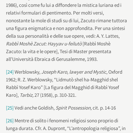
1986), così come fu lui a diffondere la mistica luriana ed i
relativi formulari di pentimento. Per molti versi,
nonostante la mole di studi su di lui, Zacuto rimane tuttora
una figura enigmatica e non approfondita. Per una sintesi
della sua personalità e delle sue opere, vedi: A. Y. Lattes,
Rabbì Moshè Zacut: Hayyav u-feilutò
[Rabbì Moshè
Zacuto: la vita e le opere], Tesi di Master presentata
all’Università Ebraica di Gerusalemme, 1993.
[24]
Werblowsky,
Joseph Karo, lawyer and Mystic
, Oxford
1962; R. Z. Werblowsky, “Lidmutò shel ha-Magghid shel
Rabbì Yosef Karo” [La figura del Magghid di Rabbì Yosef
Karo],
Tarbiz,
27 (1958), p. 310-321.
[25]
Vedi anche Goldish,
Spirit Possession,
cit. p. 14-16
[26]
Mentre di solito i fenomeni religiosi sono proprio di
lunga durata. Cfr. A. Dupront, “L’antropologia religiosa”, in