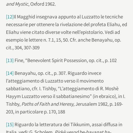
and Mystic
, Oxford 1962.
[12]
Il Magghid insegnava appunto al Luzzatto le tecniche
necessarie per ottenere la rivelazione del profeta Eliahu, ed
Eliahu viene citato diverse volte nell’epistolario. Vedi ad
esempio le lettere n. 7.1, 15, 50. Cfr. anche Benayahu, op.
cit., 304, 307-309
[13]
Fine, “Benevolent Spirit Possession, op. cit., p. 102
[14]
Benayahu, op. cit., p. 307. Riguardo invece
l’atteggiamento di Luzzatto verso il movimento
sabbatiano, cfr. I. Tishby, “L’atteggiamento di R. Moshè
Hayym Luzzatto verso il sabbatianesimo” (in ebraico), in I.
Tishby,
Paths of Faith and Heresy,
Jerusalem 1982, p. 169-
203, in particolare p. 170, 188
[15]
Riguardo la letteratura dei Tikkunim, assai diffusa in
Italia, vedi: G. Scholem,
Pirkè yesod be-havanat ha-