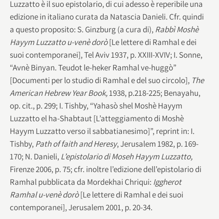
Luzzatto è il suo epistolario, di cui adesso è reperibile una
edizione in italiano curata da Natascia Danieli. Cfr. quindi
a questo proposito: S. Ginzburg (a cura di),
Rabbì Moshè
Hayym Luzzatto u-venè dorò
[Le lettere di Ramhal e dei
suoi contemporanei], Tel Aviv 1937, p. XXIII-XVIV; I. Sonne,
“Avnè Binyan. Teudot le-heker Ramhal ve-huggò”
[Documenti per lo studio di Ramhal e del suo circolo],
The
American Hebrew Year Book,
1938, p.218-225; Benayahu,
op. cit., p. 299; I. Tishby, “Yahasò shel Moshè Hayym
Luzzatto el ha-Shabtaut [L’atteggiamento di Moshè
Hayym Luzzatto verso il sabbatianesimo]”, reprint in: I.
Tishby,
Path of faith and Heresy
, Jerusalem 1982, p. 169-
170; N. Danieli,
L’epistolario di Moseh Hayym Luzzatto,
Firenze 2006, p. 75; cfr. inoltre l’edizione dell’epistolario di
Ramhal pubblicata da Mordekhai Chriqui:
Iggherot
Ramhal u-venè dorò
[Le lettere di Ramhal e dei suoi
contemporanei], Jerusalem 2001, p. 20-34.