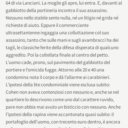
64 di via Lanciani. La moglie gli apre, lui entra. E, davanti al
gabbiotto della portineria incontra il suo assassino.
Nessuno nello stabile sente nulla, né un litigio né grida né
richieste di aiuto. Eppure il commerciante
ultrasettantenne ingaggia una colluttazione col suo
assassino, tanto che sulle mani e sugli avambracci ha dei
tagli, le classiche ferite della difesa disperata di qualcuno
aggredito. Poi la coltellata finale al centro del petto.
L’uomo cade, prono, sul pavimento del gabbiotto del
portiere e l’omicida fugge. Attorno alle 20 e 40 una
condomina nota il corpo e dà l’allarme ai carabinieri.
L’ipotesi della lite condominiale viene esclusa subito:
Cohen non aveva contenziosi con nessuno e, anche se nel
quartiere lo descrivono come uno dal carattere ruvido,
pare non abbia mai avuto un bisticcio con nessuno. Anche
l’ipotesi della rapina viene accantonata quasi subito: il
portafoglio dell’uomo, con trecento euro dentro, è ancora