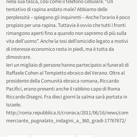
nella sua tasca, così come il telefono cellulare. “Un
tentativo di rapina andato male? Abbiamo delle
perplessità – spiegano gli inquirenti – Anche l’orario è poco
propizio per una rapina. Tuttavia è ovvio che tutti i fronti
rimangono aperti fino a quando non sapremo di più sulla
vita dell’uomo”. Anche la tesi dell’omicidio legato a motivi
di interesse economico resta in piedi, ma è tutta da
dimostrare.
Ieri un migliaio di persone hanno partecipato ai funerali di
Raffaele Cohen al Tempietto ebraico del Verano. Oltre al
presidente della Comunità ebraica romana, Riccardo
Pacifici, erano presenti anche il rabbino capo di Roma
Riccardo Disegni. Fra dieci giorni la salma sarà portata in
Israele.
http://roma.repubblica.it/cronaca/2011/06/16/news/com
merciante_pugnalato_indagini_a_360_gradi-17767672/