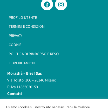
PROFILO UTENTE
TERMINI E CONDIZIONI
PRIVACY
COOKIE
POLITICA DI RIMBORSO E RESO
LIBRERIE AMICHE
Morashà –
Brief Sas
Via Tolstoi 106 – 20146 Milano
P. Iva 11855020159
Contatti
redazione@morasha.it
339 8596707
Usiamo i cookie sul nostro sito per assicurarvi la migliore