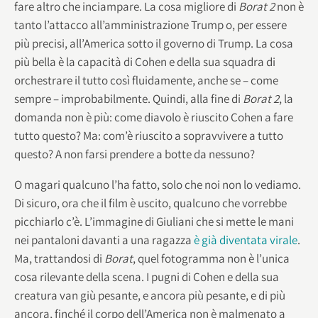
fare altro che inciampare. La cosa migliore di
Borat 2
non è
tanto l’attacco all’amministrazione Trump o, per essere
più precisi, all’America sotto il governo di Trump. La cosa
più bella è la capacità di Cohen e della sua squadra di
orchestrare il tutto così fluidamente, anche se – come
sempre – improbabilmente. Quindi, alla fine di
Borat 2
, la
domanda non è più: come diavolo è riuscito Cohen a fare
tutto questo? Ma: com’è riuscito a sopravvivere a tutto
questo? A non farsi prendere a botte da nessuno?
O magari qualcuno l’ha fatto, solo che noi non lo vediamo.
Di sicuro, ora che il film è uscito, qualcuno che vorrebbe
picchiarlo c’è. L’immagine di Giuliani che si mette le mani
nei pantaloni davanti a una ragazza
è già diventata virale
.
Ma, trattandosi di
Borat
, quel fotogramma non è l’unica
cosa rilevante della scena. I pugni di Cohen e della sua
creatura van giù pesante, e ancora più pesante, e di più
ancora, finché il corpo dell’America non è malmenato a