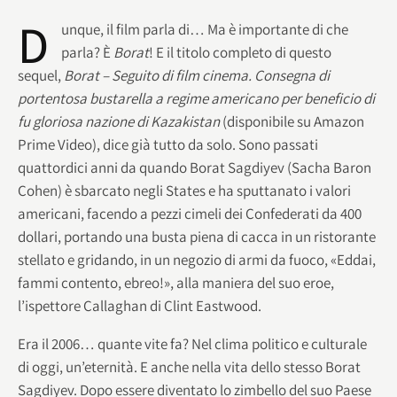
D
unque, il film parla di… Ma è importante di che
parla? È
Borat
! E il titolo completo di questo
sequel,
Borat – Seguito di film cinema. Consegna di
portentosa bustarella a regime americano per beneficio di
fu gloriosa nazione di Kazakistan
(disponibile su Amazon
Prime Video), dice già tutto da solo. Sono passati
quattordici anni da quando Borat Sagdiyev (Sacha Baron
Cohen) è sbarcato negli States e ha sputtanato i valori
americani, facendo a pezzi cimeli dei Confederati da 400
dollari, portando una busta piena di cacca in un ristorante
stellato e gridando, in un negozio di armi da fuoco, «Eddai,
fammi contento, ebreo!», alla maniera del suo eroe,
l’ispettore Callaghan di Clint Eastwood.
Era il 2006… quante vite fa? Nel clima politico e culturale
di oggi, un’eternità. E anche nella vita dello stesso Borat
Sagdiyev. Dopo essere diventato lo zimbello del suo Paese