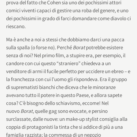
prova del fatto che Cohen sia uno dei pochissimi attori
comici viventi capaci di gestire una roba del genere, e uno
dei pochissimi in grado di farci domandare come diavolo ci
riescano.
Ma è anche a noi a stessi che dobbiamo darci una pacca
sulla spalla (o forse no). Perché
Borat
potrebbe esistere
senza di noi? Nel primo film, a stupire era, per esempio, il
candore con cui questo “straniero” chiedeva a un
venditore di armi il fucile perfetto per uccidere un ebreo – e
la franchezza con cui l’uomo gli rispondeva. Era il gruppo
di suprematisti bianchi che diceva che le minoranze
avevano tutto il potere in questo Paese, e allora sapete
cosa? C’è bisogno dello schiavismo, eccome! Nel
nuovo
Borat
, quelle gag sono evocate, e persino
surclassate, dalle nuove: un make-up stylist consiglia alla
coppia di protagonisti la tinta che si addice di più a una
famiglia razzista; la commessa di un negozio