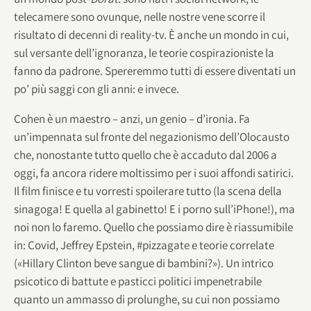
telecamere sono ovunque, nelle nostre vene scorre il
risultato di decenni di reality-tv. È anche un mondo in cui,
sul versante dell’ignoranza, le teorie cospirazioniste la
fanno da padrone. Spereremmo tutti di essere diventati un
po’ più saggi con gli anni: e invece.
Cohen è un maestro – anzi, un genio – d’ironia. Fa
un’impennata sul fronte del negazionismo dell’Olocausto
che, nonostante tutto quello che è accaduto dal 2006 a
oggi, fa ancora ridere moltissimo per i suoi affondi satirici.
Il film finisce e tu vorresti spoilerare tutto (la scena della
sinagoga! E quella al gabinetto! E i porno sull’iPhone!), ma
noi non lo faremo. Quello che possiamo dire è riassumibile
in: Covid, Jeffrey Epstein, #pizzagate e teorie correlate
(«Hillary Clinton beve sangue di bambini?»). Un intrico
psicotico di battute e pasticci politici impenetrabile
quanto un ammasso di prolunghe, su cui non possiamo