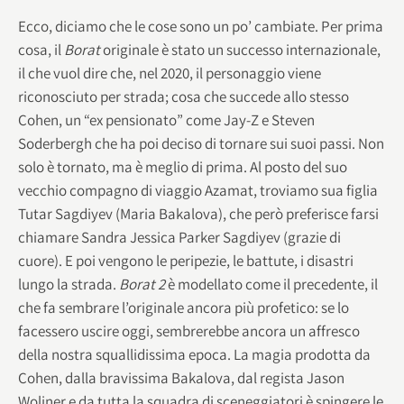
Ecco, diciamo che le cose sono un po’ cambiate. Per prima
cosa, il
Borat
originale è stato un successo internazionale,
il che vuol dire che, nel 2020, il personaggio viene
riconosciuto per strada; cosa che succede allo stesso
Cohen, un “ex pensionato” come Jay-Z e Steven
Soderbergh che ha poi deciso di tornare sui suoi passi. Non
solo è tornato, ma è meglio di prima. Al posto del suo
vecchio compagno di viaggio Azamat, troviamo sua figlia
Tutar Sagdiyev (Maria Bakalova), che però preferisce farsi
chiamare Sandra Jessica Parker Sagdiyev (grazie di
cuore). E poi vengono le peripezie, le battute, i disastri
lungo la strada.
Borat 2
è modellato come il precedente, il
che fa sembrare l’originale ancora più profetico: se lo
facessero uscire oggi, sembrerebbe ancora un affresco
della nostra squallidissima epoca. La magia prodotta da
Cohen, dalla bravissima Bakalova, dal regista Jason
Woliner e da tutta la squadra di sceneggiatori è spingere le