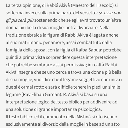
La terza opinione, di Rabbì Akivà (Maestro del II secolo) si
sofferma invece sulla prima parte del versetto:
se essa non
gli piacerà più
sostenendo che se egli avrà trovato un’altra
donna più bella di sua moglie, potrà divorziare. Nella
tradizione ebraica la figura di Rabbì Akivà è legata anche
al suo matrimonio per amore, assai combattuto dalla
famiglia della sposa, con la figlia di Kalba Sabua; potrebbe
quindi a prima vista sorprendere questa interpretazione
che potrebbe sembrare assai permissiva; in realtà Rabbì
Akivà insegna che se uno cerca e trova una donna più bella
di sua moglie, vuol dire che il legame soggettivo che univa i
due si è ormai rotto e sarà difficile tenere in piedi un simile
legame (Rav Elihau Gardan). R. Akivà si basa su una
interpretazione logica del testo biblico per addivenire ad
una soluzione di grande importanza psicologica.
Il testo biblico ed il commento della Mishnà si riferiscono
esclusivamente al divorzio della moglie in base ad un atto