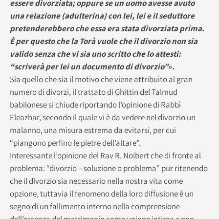
essere divorziata; oppure se un uomo avesse avuto
una relazione (adulterina) con lei, lei e il seduttore
pretenderebbero che essa era stata divorziata prima.
È per questo che la Torà vuole che il divorzio non sia
valido senza che vi sia uno scritto che lo attesti:
“scriverà per lei un documento di divorzio”
».
Sia quello che sia il motivo che viene attribuito al gran
numero di divorzi, il trattato di Ghittin del Talmud
babilonese si chiude riportando l’opinione di Rabbì
Eleazhar, secondo il quale vi è da vedere nel divorzio un
malanno, una misura estrema da evitarsi, per cui
“piangono perfino le pietre dell’altare”.
Interessante l’opinione del Rav R. Noibert che di fronte al
problema: “divorzio – soluzione o problema” pur ritenendo
che il divorzio sia necessario nella nostra vita come
opzione, tuttavia il fenomeno della loro diffusione è un
segno di un fallimento interno nella comprensione
dell’essenza del matrimonio come unione intima e non