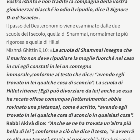
vostro istinto e non
tradite la compagna della vostra
giovinezza! Giacché io odio il ripudio, dice il Signore
D-o d’Israele
».
Il passo del Deuteronomio viene esaminato dalle due
scuole del I secolo, quella di Shammai, normalmente più
rigorosa e quella di Hillel:
Mishnà Ghittin 9,10:
«
La scuola di Shammai insegna che
il marito non deve ripudiare la moglie fuorché nel caso
in cui egli constati in lei un contegno
immorale,conforme al testo che dice: “avendo egli
trovato in lei qualche cosa di sconcio”.
La scuola di
Hillel ritiene: [Egli può divorziare da lei] anche se essa
ha recato offesa comunque (letteralmente: abbia
rovinato una pietanza), come è scritto, “avendo egli
trovato in lei qualche cosa di sconcio in qualsiasi cosa”.
Rabbi Akivà dice:
“Anche se ne ha trovata un’altra più
bella di lei”, conforme a ciò che dice il testo, “E avverrà
se ella non troverà grazia ai suoi occhi”
»
(Traduzione di