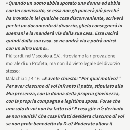
«
Quando un uomo abbia sposato una donna ed abbia
con lei convissuto, se essa non gli piacerà più perché
ha trovato in lei qualche cosa disconveniente, scriverà
per lei un documento di divorzio, glielo consegnerà in
suemani e la manderà via dalla sua casa
.
Essa uscirà
quindi dalla sua casa, se ne andrà via e potrà unirsi
con un altro uomo
».
Più tardi, nel V secolo a.E.V., ritroviamo la riprovazione
morale di un Profeta, ma non il divieto legale del divorzio
stesso:
Malachia 2,14-16:
«
E avete chiesto: “Per qual motivo?”
Per aver ciascuno di voi infranto il patto, stipulato alla
Mia presenza, con la donna della propria giovinezza,
con la propria compagna e legittima sposa. Forse che
uno solo di voi non ha fatto ciò? E cosa glie n’è derivato
se non vanità? Che cosa infatti desidera ciascuno di voi
se non prole benedetta da D-o? Moderate allora il