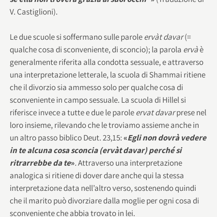
V. Castiglioni).
Le due scuole si soffermano sulle parole
ervàt davar
(=
qualche cosa di sconveniente, di sconcio); la parola
ervà
è
generalmente riferita alla condotta sessuale, e attraverso
una interpretazione letterale, la scuola di Shammai ritiene
che il divorzio sia ammesso solo per qualche cosa di
sconveniente in campo sessuale. La scuola di Hillel si
riferisce invece a tutte e due le parole
ervat davar
prese nel
loro insieme, rilevando che le troviamo assieme anche in
un altro passo biblico Deut. 23,15:
«
Egli non dovrà vedere
in te alcuna cosa
sconcia (ervàt davar) perché si
ritrarrebbe da te
»
.
Attraverso una interpretazione
analogica si ritiene di dover dare anche qui la stessa
interpretazione data nell’altro verso, sostenendo quindi
che il marito può divorziare dalla moglie per ogni cosa di
sconveniente che abbia trovato in lei.