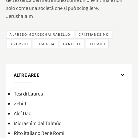
solo come una società che si può sciogliere.
Jerushalaim
ALFREDO MORDECHAI RABELLO
CRISTIANESIMO
DIVORZIO
FAMIGLIA
PARASHA
TALMUD
ALTRE AREE
Tesi di Laurea
Zehùt
Alef Dac
Midrashìm dal Talmùd
Rito italiano Benè Romi​