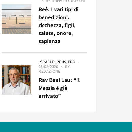
BY
DONATO GROSSER
Reè. I vari tipi di
benedizioni:
ricchezza, figli,
salute, onore,
sapienza
ISRAELE,
PENSIERO
05/08/2026
BY
REDAZIONE
Rav Beni Lau: “Il
Messia è già
arrivato”