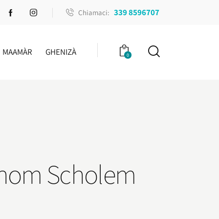
339 8596707
Chiamaci:
MAAMÀR
GHENIZÀ
0
ershom Scholem