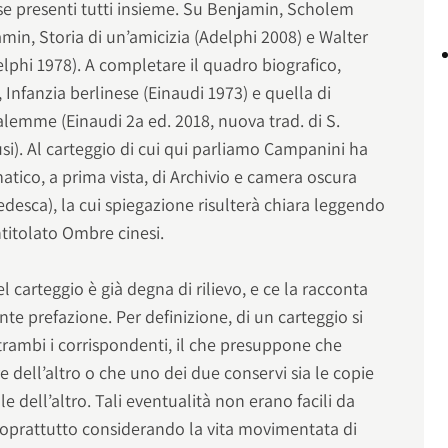
 se presenti tutti insieme. Su Benjamin, Scholem
amin, Storia di un’amicizia (Adelphi 2008) e Walter
lphi 1978). A completare il quadro biografico,
Infanzia berlinese (Einaudi 1973) e quella di
lemme (Einaudi 2a ed. 2018, nuova trad. di S.
si). Al carteggio di cui qui parliamo Campanini ha
matico, a prima vista, di Archivio e camera oscura
edesca), la cui spiegazione risulterà chiara leggendo
ntitolato Ombre cinesi.
 carteggio è già degna di rilievo, e ce la racconta
te prefazione. Per definizione, di un carteggio si
trambi i corrispondenti, il che presuppone che
e dell’altro o che uno dei due conservi sia le copie
le dell’altro. Tali eventualità non erano facili da
, soprattutto considerando la vita movimentata di