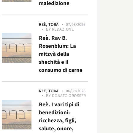
maledizione
REÈ,
TORÀ
07/08/2026
BY
REDAZIONE
Reè. Rav B.
Rosenblum: La
mitzvà della
shechità e il
consumo di carne
REÈ,
TORÀ
06/08/2026
BY
DONATO GROSSER
Reè. I vari tipi di
benedizioni:
ricchezza, figli,
salute, onore,