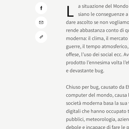
L
a situazione del Mondo 
siano le conseguenze a 
dare ascolto se non vogliamo
rende abbastanza conto di qu
moderna: il clima, il mercato 
guerre, il tempo atmosferico, 
offese, l’uso dei social ecc. 
prodotto l’ennesima volta l’e
e devastante bug.
Chiuso per bug, causato da Eff
computer del mondo, causa bl
società moderna basa la sua v
digitali che hanno occupato tut
pubblici, meteorologia, azie
debole e incapace di fare le p