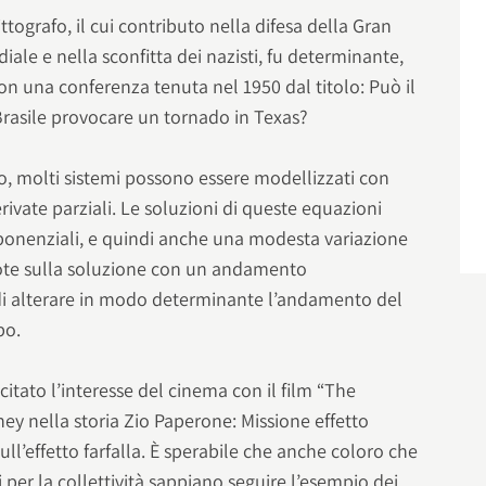
tografo, il cui contributo nella difesa della Gran
iale e nella sconfitta dei nazisti, fu determinante,
n una conferenza tenuta nel 1950 dal titolo: Può il
n Brasile provocare un tornado in Texas?
o, molti sistemi possono essere modellizzati con
erivate parziali. Le soluzioni di queste equazioni
sponenziali, e quindi anche una modesta variazione
cuote sulla soluzione con un andamento
i alterare in modo determinante l’andamento del
po.
scitato l’interesse del cinema con il film “The
sney nella storia Zio Paperone: Missione effetto
ull’effetto farfalla. È sperabile che anche coloro che
per la collettività sappiano seguire l’esempio dei