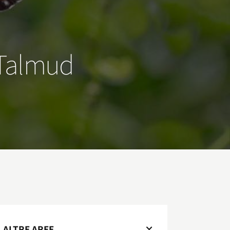
l Talmud
ALTRE AREE