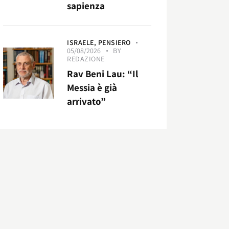
sapienza
ISRAELE,
PENSIERO
05/08/2026
BY
REDAZIONE
Rav Beni Lau: “Il
Messia è già
arrivato”