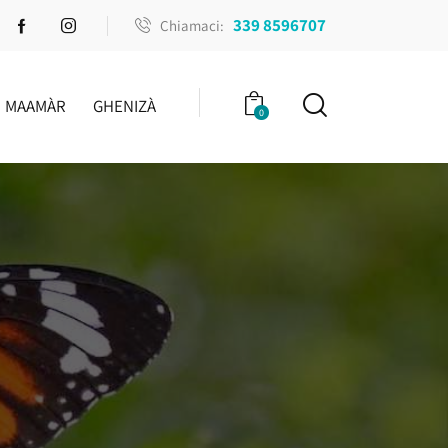
339 8596707
Chiamaci:
MAAMÀR
GHENIZÀ
0