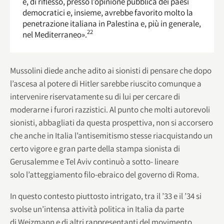
e, di riflesso, presso l’opinione pubblica dei paesi
democratici e, insieme, avrebbe favorito molto la
penetrazione italiana in Palestina e, più in generale,
22
nel Mediterraneo».
Mussolini diede anche adito ai sionisti di pensare che dopo
l’ascesa al potere di Hitler sarebbe riuscito comunque a
intervenire riservatamente su di lui per cercare di
moderarne i furori razzistici. Al punto che molti autorevoli
sionisti, abbagliati da questa prospettiva, non si accorsero
che anche in Italia l’antisemitismo stesse riacquistando un
certo vigore e gran parte della stampa sionista di
Gerusalemme e Tel Aviv continuò a sotto- lineare
solo l’atteggiamento filo-ebraico del governo di Roma.
In questo contesto piuttosto intrigato, tra il ’33 e il ’34 si
svolse un’intensa attività politica in Italia da parte
di Weizmann e di altri rappresentanti del movimento