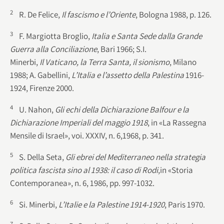
2
R. De Felice,
Il fascismo e l’Oriente
, Bologna 1988, p. 126.
3
F. Margiotta Broglio,
Italia e Santa Sede dalla Grande
Guerra alla Conciliazione
, Bari 1966; S.I.
Minerbi,
Il Vaticano, la Terra Santa, il sionismo
, Milano
1988; A. Gabellini,
L’Italia e l’assetto della Palestina
1916-
1924, Firenze 2000.
4
U. Nahon,
Gli echi della Dichiarazione Balfour e la
Dichiarazione Imperiali del maggio 1918
, in «La Rassegna
Mensile di Israel», voi. XXXIV, n. 6,1968, p. 341.
5
S. Della Seta,
Gli ebrei del Mediterraneo nella strategia
politica fascista sino al 1938: il caso di Rodi
,in «Storia
Contemporanea», n. 6, 1986, pp. 997-1032.
6
Si. Minerbi,
L’Italie e la Palestine 1914-1920
, Paris 1970.
7