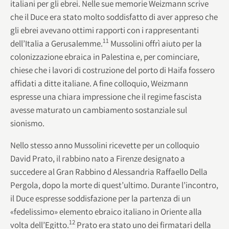
italiani per gli ebrei. Nelle sue memorie Weizmann scrive
che il Duce era stato molto soddisfatto di aver appreso che
gli ebrei avevano ottimi rapporti con i rappresentanti
11
dell’Italia a Gerusalemme.
Mussolini offrì aiuto per la
colonizzazione ebraica in Palestina e, per cominciare,
chiese che i lavori di costruzione del porto di Haifa fossero
affidati a ditte italiane. A fine colloquio, Weizmann
espresse una chiara impressione che il regime fascista
avesse maturato un cambiamento sostanziale sul
sionismo.
Nello stesso anno Mussolini ricevette per un colloquio
David Prato, il rabbino nato a Firenze designato a
succedere al Gran Rabbino d Alessandria Raffaello Della
Pergola, dopo la morte di quest’ultimo. Durante l’incontro,
il Duce espresse soddisfazione per la partenza di un
«fedelissimo» elemento ebraico italiano in Oriente alla
12
volta dell’Egitto.
Prato era stato uno dei firmatari della