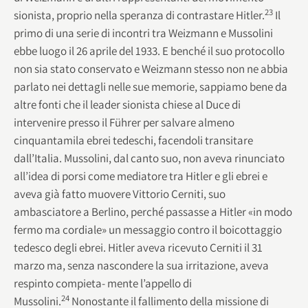
23
sionista, proprio nella speranza di contrastare Hitler.
Il
primo di una serie di incontri tra Weizmann e Mussolini
ebbe luogo il 26 aprile del 1933. E benché il suo protocollo
non sia stato conservato e Weizmann stesso non ne abbia
parlato nei dettagli nelle sue memorie, sappiamo bene da
altre fonti che il leader sionista chiese al Duce di
intervenire presso il Führer per salvare almeno
cinquantamila ebrei tedeschi, facendoli transitare
dall’Italia. Mussolini, dal canto suo, non aveva rinunciato
all’idea di porsi come mediatore tra Hitler e gli ebrei e
aveva già fatto muovere Vittorio Cerniti, suo
ambasciatore a Berlino, perché passasse a Hitler «in modo
fermo ma cordiale» un messaggio contro il boicottaggio
tedesco degli ebrei. Hitler aveva ricevuto Cerniti il 31
marzo ma, senza nascondere la sua irritazione, aveva
respinto compieta- mente l’appello di
24
Mussolini.
Nonostante il fallimento della missione di