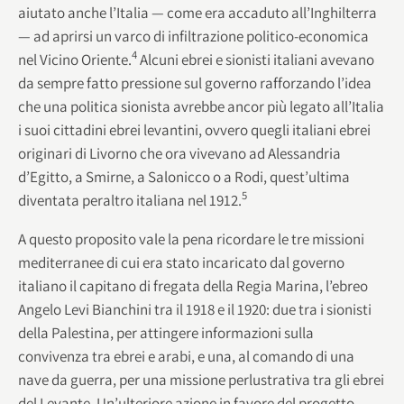
aiutato anche l’Italia — come era accaduto all’Inghilterra
— ad aprirsi un varco di infiltrazione politico-economica
4
nel Vicino Oriente.
Alcuni ebrei e sionisti italiani avevano
da sempre fatto pressione sul governo rafforzando l’idea
che una politica sionista avrebbe ancor più legato all’Italia
i suoi cittadini ebrei levantini, ovvero quegli italiani ebrei
originari di Livorno che ora vivevano ad Alessandria
d’Egitto, a Smirne, a Salonicco o a Rodi, quest’ultima
5
diventata peraltro italiana nel 1912.
A questo proposito vale la pena ricordare le tre missioni
mediterranee di cui era stato incaricato dal governo
italiano il capitano di fregata della Regia Marina, l’ebreo
Angelo Levi Bianchini tra il 1918 e il 1920: due tra i sionisti
della Palestina, per attingere informazioni sulla
convivenza tra ebrei e arabi, e una, al comando di una
nave da guerra, per una missione perlustrativa tra gli ebrei
del Levante. Un’ulteriore azione in favore del progetto