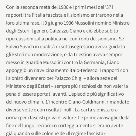
Con la seconda metà del 1936 e i primi mesi del ’37 i
rapporti tra l’Italia fascista e il sionismo entrarono nella
loro ultima fase. Il 9 giugno 1936 Mussolini nominò Ministro
degli Esteri il genero Galeazzo Ciano e ciò ebbe subito
ripercussioni sulla politica nei confronti del sionismo. Se
Fulvio Suvich in qualità di sottosegretario aveva guidato
gli Esteri con moderazione, e da triestino aveva sempre
messo in guardia Mussolini contro la Germania, Ciano
appoggiò un riavvicinamento italo-tedesco. I rapporti con
i sionisti divennero per Palazzo Chigi – allora sede del
Ministero degli Esteri – sempre più rischiosi da non valer la
pena di essere portati avanti. L’episodio più significativo
del nuovo clima fu 1’incontro Ciano-Goldmann, rimandato
diverse volte e con risultati nulli. La carta sionista era
ormai per i fascisti priva di valore. Le prime avvisaglie della
fine del lungo, reciproco corteggiamento si erano avute
già quando sulle colonne de «Il regime fascista»