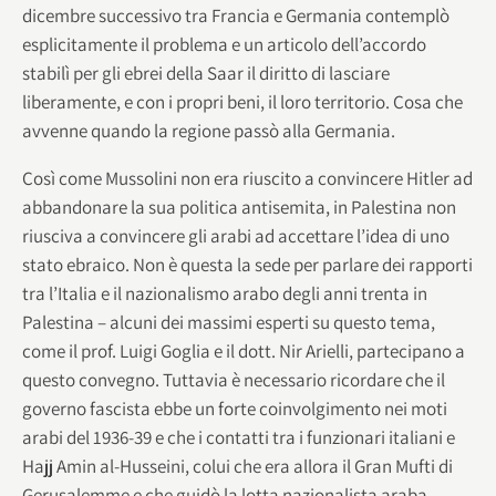
dicembre successivo tra Francia e Germania contemplò
esplicitamente il problema e un articolo dell’accordo
stabilì per gli ebrei della Saar il diritto di lasciare
liberamente, e con i propri beni, il loro territorio. Cosa che
avvenne quando la regione passò alla Germania.
Così come Mussolini non era riuscito a convincere Hitler ad
abbandonare la sua politica antisemita, in Palestina non
riusciva a convincere gli arabi ad accettare l’idea di uno
stato ebraico. Non è questa la sede per parlare dei rapporti
tra l’Italia e il nazionalismo arabo degli anni trenta in
Palestina – alcuni dei massimi esperti su questo tema,
come il prof. Luigi Goglia e il dott. Nir Arielli, partecipano a
questo convegno. Tuttavia è necessario ricordare che il
governo fascista ebbe un forte coinvolgimento nei moti
arabi del 1936-39 e che i contatti tra i funzionari italiani e
Hajj Amin al-Husseini, colui che era allora il Gran Mufti di
Gerusalemme e che guidò la lotta nazionalista araba,