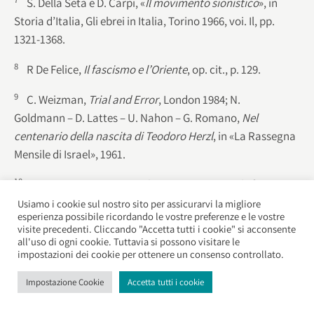
S. Della Seta e D. Carpi, «
Il movimento sionistico
», in
Storia d’Italia, Gli ebrei in Italia, Torino 1966, voi. Il, pp.
1321-1368.
8
R De Felice,
Il fascismo e l’Oriente
, op. cit., p. 129.
9
C. Weizman,
Trial and Error
, London 1984; N.
Goldmann – D. Lattes – U. Nahon – G. Romano,
Nel
centenario della nascita di Teodoro Herzl
, in «La Rassegna
Mensile di Israel», 1961.
10
D. Carpi,
Weizmann’s Politicai Activity in Italy from 1923
to 1934
(in ebraico), in «Zionism», voi. 2, 1971, pp. 169-207.
Usiamo i cookie sul nostro sito per assicurarvi la migliore
esperienza possibile ricordando le vostre preferenze e le vostre
visite precedenti. Cliccando "Accetta tutti i cookie" si acconsente
11
C. Weizman,
Trial and Error
, op. cit., p. 371.
all'uso di ogni cookie. Tuttavia si possono visitare le
impostazioni dei cookie per ottenere un consenso controllato.
12
R De Felice,
Il fascismo e l’Oriente
, op. cit., p. 131.
Impostazione Cookie
Accetta tutti i cookie
13
S. Della Seta – D. Carpi, «
Il movimento sionistico
», op.
cit., p. 1323.