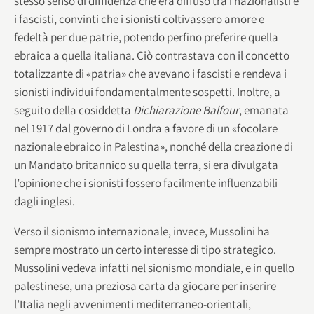
stesso senso di diffidenza che era diffuso tra i nazionalisti e
i fascisti, convinti che i sionisti coltivassero amore e
fedeltà per due patrie, potendo perfino preferire quella
ebraica a quella italiana. Ciò contrastava con il concetto
totalizzante di «patria» che avevano i fascisti e rendeva i
sionisti individui fondamentalmente sospetti. Inoltre, a
seguito della cosiddetta
Dichiarazione Balfour
, emanata
nel 1917 dal governo di Londra a favore di un «focolare
nazionale ebraico in Palestina», nonché della creazione di
un Mandato britannico su quella terra, si era divulgata
l’opinione che i sionisti fossero facilmente influenzabili
dagli inglesi.
Verso il sionismo internazionale, invece, Mussolini ha
sempre mostrato un certo interesse di tipo strategico.
Mussolini vedeva infatti nel sionismo mondiale, e in quello
palestinese, una preziosa carta da giocare per inserire
l’Italia negli avvenimenti mediterraneo-orientali,