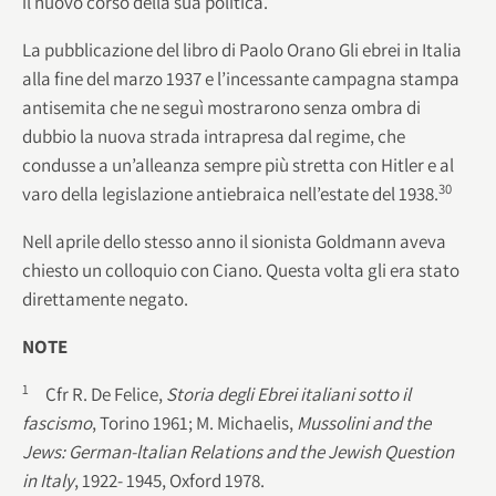
il nuovo corso della sua politica.
La pubblicazione del libro di Paolo Orano Gli ebrei in Italia
alla fine del marzo 1937 e l’incessante campagna stampa
antisemita che ne seguì mostrarono senza ombra di
dubbio la nuova strada intrapresa dal regime, che
condusse a un’alleanza sempre più stretta con Hitler e al
30
varo della legislazione antiebraica nell’estate del 1938.
Nell aprile dello stesso anno il sionista Goldmann aveva
chiesto un colloquio con Ciano. Questa volta gli era stato
direttamente negato.
NOTE
1
Cfr R. De Felice,
Storia degli Ebrei italiani sotto il
fascismo
, Torino 1961; M. Michaelis,
Mussolini and the
Jews: German-ltalian Relations and the Jewish Question
in Italy
, 1922- 1945, Oxford 1978.