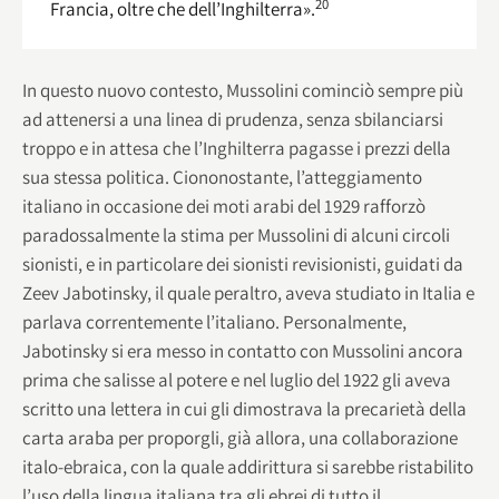
20
Francia, oltre che dell’Inghilterra».
In questo nuovo contesto, Mussolini cominciò sempre più
ad attenersi a una linea di prudenza, senza sbilanciarsi
troppo e in attesa che l’Inghilterra pagasse i prezzi della
sua stessa politica. Ciononostante, l’atteggiamento
italiano in occasione dei moti arabi del 1929 rafforzò
paradossalmente la stima per Mussolini di alcuni circoli
sionisti, e in particolare dei sionisti revisionisti, guidati da
Zeev Jabotinsky, il quale peraltro, aveva studiato in Italia e
parlava correntemente l’italiano. Personalmente,
Jabotinsky si era messo in contatto con Mussolini ancora
prima che salisse al potere e nel luglio del 1922 gli aveva
scritto una lettera in cui gli dimostrava la precarietà della
carta araba per proporgli, già allora, una collaborazione
italo-ebraica, con la quale addirittura si sarebbe ristabilito
l’uso della lingua italiana tra gli ebrei di tutto il