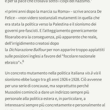
e per la pace che crollava sotto i colpi del nazismo.
«I primi anni dopo la marcia su Roma» – scrive ancora De
Felice – «non videro sostanziali mutamenti in quella che
era stata la politica verso la Palestina e il sionismo dei
governi pre-fascisti. E l’atteggiamento genericamente
filoarabo era la conseguenza, più apparente che reale,
dell’irrigidimento creatosi dopo
la
Dichiarazione Balfour
per non apparire troppo appiattiti
sulle posizioni inglesi a favore del “focolare nazionale
8
ebraico”».
Un concreto mutamento nella politica italiana
vis à vis
il
sionismo ebbe luogo tra gli anni 1926 e 1928. Ciò avvenne
per una serie di concause, ma soprattutto perché
Mussolini cominciò a dare un indirizzo sempre più
personale alla politica estera e, in particolare, a
interessarsi sempre più concretamente e personalmente al