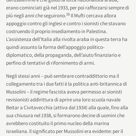
erano cominciati già nel 1933, per poi rafforzarsi sempre di
26
più negli anni che seguirono.
Il Mufti cercava allora
appoggio contro gli inglesi e contro i sionisti che stavano
costruendo il proprio insediamento in Palestina.
L’assistenza dell’Italia alla rivolta araba in questa terra ha
quindi assunto la forma dell’appoggio politico-
diplomatico, della propaganda, dell’aiuto finanziario e
perfino di tentativi di rifornimento di armi.
Negli stessi anni – può sembrare contraddittorio ma il
collegamento tra i due fatti è la politica anti-britannica di
Mussolini – il regime fascista aveva permesso ai sionisti
revisionisti addirittura di aprire una loro scuola navale
Beitar a Civitavecchia (attiva dal 1934) alla quale, fino alla
sua chiusura nel 1938, si formarono decine di uomini che
avrebbero costituito il primo nucleo della marina
israeliana. Il significato per Mussolini era evidente: per il