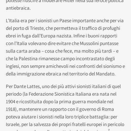
potesse riuscire a moderare Hitler nella sua feroce politica
antiebraica.
L’Italia era per i sionisti un Paese importante anche per via
del porto di Trieste, che permetteva il traffico di profughi
ebrei in fuga dall’Europa nazista. Infine i buoni rapporti
con l’Italia volevano dire evitare che Mussolini puntasse
sulla carta araba – cosa che fece, ma molto più tardi – e
che la Palestina rimanesse campo incontrastato degli
inglesi, non sempre amichevoli nei confronti del sionismo e
della immigrazione ebraica nel territorio del Mandato.
Per Dante Lattes, uno dei più attivi sionisti italiani di quel
periodo (la Federazione Sionistica Italiana era nata nel
1904 e ricostituita dopo la prima guerra mondiale nel
1918), mantenere un rapporto con il governo di Roma
poteva aiutare i sionisti nella loro triplice battaglia: per
Israele, per la salvezza dei propri fratelli europei in pericolo
7