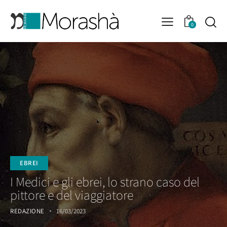
0
EBREI
I Medici e gli ebrei, lo strano caso del
pittore e del viaggiatore
REDAZIONE
16/03/2023