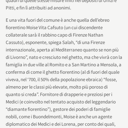
quadri di quelle stesse misure finiti nei depositi di Uffizi e
Pitti, e fin lì attribuiti ad anonimi.
E una vita fuori del comune è anche quella dell’ebreo
fiorentino Moise Vita Cafsuto (un cui discendente
collaterale sarà il rabbino capo di Firenze Nathan
Cassuto), esponente, spiega Salah, “di una Firenze
internazionale, aperta al Mediterraneo quanto se non più
di Livorno”, nato e cresciuto nel ghetto, ma che vivrà con la
famiglia in due ville al Romito e a San Martino a Mensola, a
conferma di come il ghetto fiorentino (al di fuori del quale
viveva, nel ‘700, il 50% della popolazione ebraica) “fosse,
almeno per le classi più elevate, molto più poroso di
quanto si creda”. Fornitore di drapperie e preziosi per i
Medici (e coinvolto nel tentato acquisto del leggendario
“diamante fiorentino”), gestore dei poderi di famiglie
nobili, come i Buondelmonti, Moise è anche un agente
diplomatico dei Medici e dei Lorena, per conto dei quali,