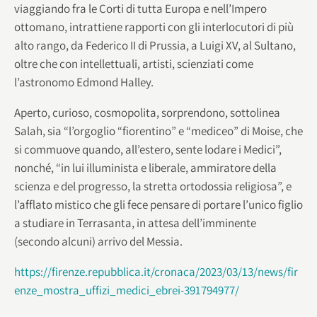
viaggiando fra le Corti di tutta Europa e nell’Impero
ottomano, intrattiene rapporti con gli interlocutori di più
alto rango, da Federico II di Prussia, a Luigi XV, al Sultano,
oltre che con intellettuali, artisti, scienziati come
l’astronomo Edmond Halley.
Aperto, curioso, cosmopolita, sorprendono, sottolinea
Salah, sia “l’orgoglio “fiorentino” e “mediceo” di Moise, che
si commuove quando, all’estero, sente lodare i Medici”,
nonché, “in lui illuminista e liberale, ammiratore della
scienza e del progresso, la stretta ortodossia religiosa”, e
l’afflato mistico che gli fece pensare di portare l’unico figlio
a studiare in Terrasanta, in attesa dell’imminente
(secondo alcuni) arrivo del Messia.
https://firenze.repubblica.it/cronaca/2023/03/13/news/fir
enze_mostra_uffizi_medici_ebrei-391794977/