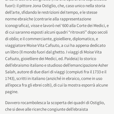
fuori): il pittore Jona Ostiglio, che, caso unico nella storia
dell’arte, sfidando le restrizioni del tempo, e le stesse
norme ebraiche (contrarie alla rappresentazione
iconografica), visse e lavorò nel ‘600 alla Corte dei Medici, e
di cui saranno esposti alcuni quadri “ritrovati” dopo secoli
di oblìo; e il commerciante, gioielliere, diplomatico, e
viaggiatore Moise Vita Cafsuto, a cui ha appena dedicato
un libro (Il mondo fuori dal ghetto. I viaggi di Moise Vita
Cafsuto, gioielliere dei Medici, ed. Paideia) lo storico
dell’ebraismo italiano e studioso dell’emancipazione Asher
Salah, autore di due diari di viaggi (compiuti fra il 1733 e il
1743), scritti in italiano (anziché in ebraico, come in uso
all’epoca fra gli ebrei colti), di cui la mostra esporrà alcune
pagine.
Davvero rocambolesca la scoperta dei quadri di Ostiglio,
che si deve alle ricerche congiunte dell’ebraista