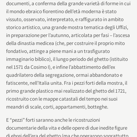
documenti, a conferma della grande varietà di forme in cui
il mondo ebraico fiorentino dell’età moderna è stato
vissuto, osservato, interpretato, e raffigurato in ambito
storico artistico, una grande mostra tematica degli Uffizi,
in preparazione per l’autunno, articolata per fasi – l’ascesa
della dinastia medicea (che, per costruire il proprio mito
fondativo, attinge a piene mani a un trasfigurato
immaginario biblico), il lungo periodo del ghetto (istituito
nel 1571 da Cosimo I), e infine l’abbattimento dell’ex
quadrilatero della segregazione, ormai abbandonato e
fatiscente, nell’Italia unita. Fra i pezzi forti della mostra, il
primo grande plastico mai realizzato del ghetto del 1721,
ricostruito con le mappe catastali del tempo nei suoi
meandri di scale, corti, appartamenti, botteghe.
E “pezzi” forti saranno anche le ricostruzioni
documentarie della vita e delle opere di due inedite figure
di ebrei dell’era del ghetto (ma che operarono soprattutto