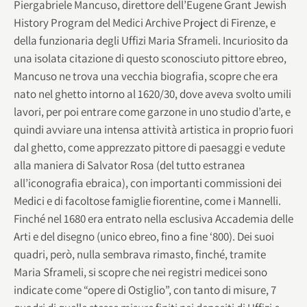
Piergabriele Mancuso, direttore dell’Eugene Grant Jewish
History Program del Medici Archive Project di Firenze, e
della funzionaria degli Uffizi Maria Sframeli. Incuriosito da
una isolata citazione di questo sconosciuto pittore ebreo,
Mancuso ne trova una vecchia biografia, scopre che era
nato nel ghetto intorno al 1620/30, dove aveva svolto umili
lavori, per poi entrare come garzone in uno studio d’arte, e
quindi avviare una intensa attività artistica in proprio fuori
dal ghetto, come apprezzato pittore di paesaggi e vedute
alla maniera di Salvator Rosa (del tutto estranea
all’iconografia ebraica), con importanti commissioni dei
Medici e di facoltose famiglie fiorentine, come i Mannelli.
Finché nel 1680 era entrato nella esclusiva Accademia delle
Arti e del disegno (unico ebreo, fino a fine ‘800). Dei suoi
quadri, però, nulla sembrava rimasto, finché, tramite
Maria Sframeli, si scopre che nei registri medicei sono
indicate come “opere di Ostiglio”, con tanto di misure, 7