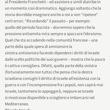
al Presidente Franchetti – ed assistere a simili diatribe in
un momento così drammatico. Aggiungo soltanto che la
storia dovrebbe insegnare anche a noi a non “ripetere”
certi errori. “Ricordando” il passato – per esempio
quello del periodo fascista – dovremmo sapere che la
pressione antisemita mira sempre a spaccare l’ebraismo.
Quel che sta accadendo nella comunità francese – una
parte della quale spera di ammansire la
sinistra antisionista facendo dipendere i diritti di Israele
dalle scelte politiche dei suoi governi – mostra che la paura
è cattiva consigliera. Difatti, quella parte della sinistra
(fortunatamente non tutta) che pensa che la destra
israeliana coniughi il diritto di Israele all’esistenza con la
guerra e con l’incomprensione fra i popoli, non capirà mai
Israele, tantomeno lo appoggerà, neppure se Israele
si mostrasse disponibile a sciogliersi e imbarcarsi nel
Mediterraneo.