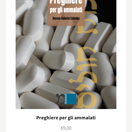
Preghiere per gli ammalati
€
9,00