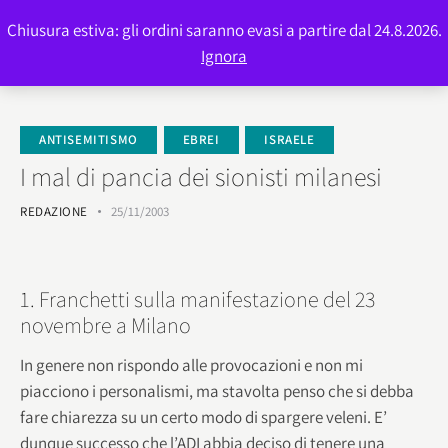
Chiusura estiva: gli ordini saranno evasi a partire dal 24.8.2026.
0
Ignora
ANTISEMITISMO
EBREI
ISRAELE
I mal di pancia dei sionisti milanesi
REDAZIONE
25/11/2003
1. Franchetti sulla manifestazione del 23
novembre a Milano
In genere non rispondo alle provocazioni e non mi
piacciono i personalismi, ma stavolta penso che si debba
fare chiarezza su un certo modo di spargere veleni. E’
dunque successo che l’ADI abbia deciso di tenere una