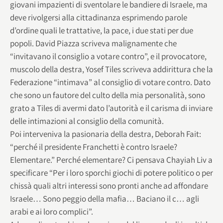
giovani impazienti di sventolare le bandiere di Israele, ma
deve rivolgersi alla cittadinanza esprimendo parole
d’ordine quali le trattative, la pace, i due stati per due
popoli. David Piazza scriveva malignamente che
“invitavano il consiglio a votare contro”, e il provocatore,
muscolo della destra, Yosef Tiles scriveva addirittura che la
Federazione “intimava” al consiglio di votare contro. Dato
che sono un fautore del culto della mia personalità, sono
grato a Tiles di avermi dato l’autorità e il carisma di inviare
delle intimazioni al consiglio della comunità.
Poi interveniva la pasionaria della destra, Deborah Fait:
“perché il presidente Franchetti è contro Israele?
Elementare.” Perché elementare? Ci pensava Chayiah Liv a
specificare “Per i loro sporchi giochi di potere politico o per
chissà quali altri interessi sono pronti anche ad affondare
Israele… Sono peggio della mafia… Baciano il c… agli
arabi e ai loro complici”.