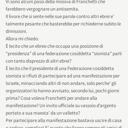
Vi sono alcuni passi della missiva di Franchetti che
farebbero vergognare un antisemita.
Il livore che si sente nelle sue parole contro altri ebrei e’
talmente pesante che basterebbe per richiederne subito le
dimissioni.
Allora mi chiedo:
È lecito che un ebreo che occupa una posizione di
“presidenza” di una federazione cosiddetta “sionista” parli
con tanto disprezzo di altri ebrei?
È lecito che il presidente di una Federazione cosiddetta
sionista si rifiuti di partecipare ad una manifestazione per
Israele, minacciando altri di non andare, solo perche’ gli
organizzatori lo hanno avvisato, secondo lui, pochi giorni
prima? Cosa voleva Franchetti per andare alla
manifestazione? Un invito ufficiale su vassoio d’argento
portato a sua maesta’ da un valletto?
Per partecipare alla manifestazione bastava uscire di casa
e andare, semplice! E’ questo che fanno sempre gli amici di