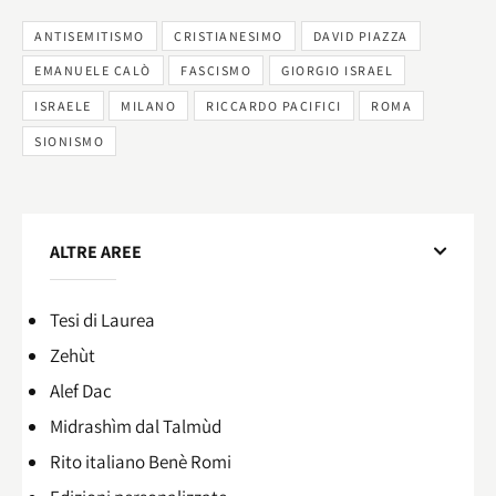
ANTISEMITISMO
CRISTIANESIMO
DAVID PIAZZA
EMANUELE CALÒ
FASCISMO
GIORGIO ISRAEL
ISRAELE
MILANO
RICCARDO PACIFICI
ROMA
SIONISMO
ALTRE AREE
Tesi di Laurea
Zehùt
Alef Dac
Midrashìm dal Talmùd
Rito italiano Benè Romi​