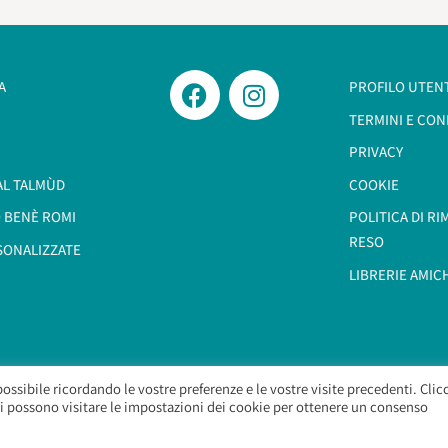
A
PROFILO UTEN
TERMINI E CON
PRIVACY
AL TALMÙD
COOKIE
 BENÈ ROMI​
POLITICA DI R
RESO
SONALIZZATE
LIBRERIE AMIC
possibile ricordando le vostre preferenze e le vostre visite precedenti. Cli
Morashà – Brief Sas
– Copyright 2026. All Rights Reserved.
 si possono visitare le impostazioni dei cookie per ottenere un consenso