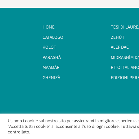
HOME
TESI DI LAURE
CATALOGO
ZEHÙT
KOLÒT
ALEF DAC
PARASHÀ
MIDRASHÌM D
MAAMÀR
RITO ITALIANO
GHENIZÀ
EDIZIONI PER
Usiamo i cookie sul nostro sito per assicurarvi la migliore esperienza 
"Accetta tutti i cookie" si acconsente all'uso di ogni cookie. Tuttavia
controllato.