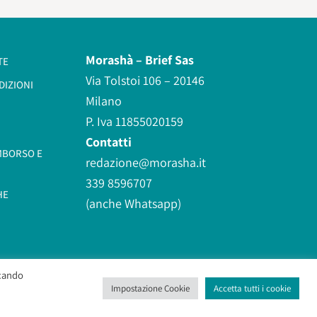
Morashà –
Brief Sas
TE
Via Tolstoi 106 – 20146
DIZIONI
Milano
P. Iva 11855020159
Contatti
IMBORSO E
redazione@morasha.it
339 8596707
HE
(anche Whatsapp)
ccando
Impostazione Cookie
Accetta tutti i cookie