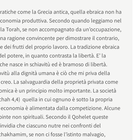
ocratiche come la Grecia antica, quella ebraica non ha
l’economia produttiva. Secondo quando leggiamo nel
 della Torah, se non accompagnato da un’occupazione,
na ragione convincente per dimostrare il contrario,
re dei frutti del proprio lavoro. La tradizione ebraica
el potere, in quanto contrasta la libertà. E’ la
che nasce in schiavitù ed è bramoso di libertà.
avitù alla dignità umana è ciò che mi priva della
 creo. La salvaguardia della proprietà privata come
mica è un principio molto importante. La società
ichah 4,4) quella in cui ognuno è sotto la propria
bera economia è alimentata dalla competizione. Alcune
inte non spirituali. Secondo il Qohelet queste
nvidia che ciascuno nutre nei confronti del
hakhamim, se non ci fosse l’istinto malvagio,