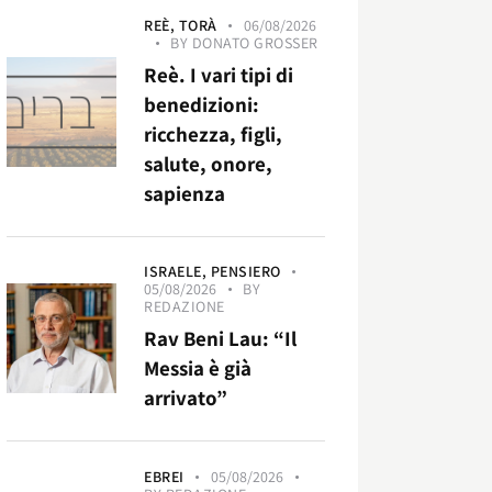
REÈ,
TORÀ
06/08/2026
BY
DONATO GROSSER
Reè. I vari tipi di
benedizioni:
ricchezza, figli,
salute, onore,
sapienza
ISRAELE,
PENSIERO
05/08/2026
BY
REDAZIONE
Rav Beni Lau: “Il
Messia è già
arrivato”
EBREI
05/08/2026