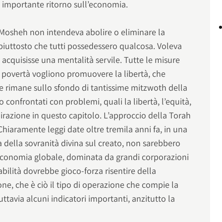
n importante ritorno sull’economia.
 Mosheh non intendeva abolire o eliminare la
piuttosto che tutti possedessero qualcosa. Voleva
acquisisse una mentalità servile. Tutte le misure
 povertà vogliono promuovere la libertà, che
e rimane sullo sfondo di tantissime mitzwoth della
o confrontati con problemi, quali la libertà, l’equità,
pirazione in questo capitolo. L’approccio della Torah
Chiaramente leggi date oltre tremila anni fa, in una
a della sovranità divina sul creato, non sarebbero
n’economia globale, dominata da grandi corporazioni
abilità dovrebbe gioco-forza risentire della
one, che è ciò il tipo di operazione che compie la
ttavia alcuni indicatori importanti, anzitutto la