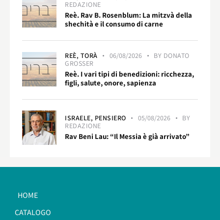
REDAZIONE
Reè. Rav B. Rosenblum: La mitzvà della
shechità e il consumo di carne
REÈ,
TORÀ
06/08/2026
BY
DONATO
GROSSER
Reè. I vari tipi di benedizioni: ricchezza,
figli, salute, onore, sapienza
ISRAELE,
PENSIERO
05/08/2026
BY
REDAZIONE
Rav Beni Lau: “Il Messia è già arrivato”
HOME
CATALOGO