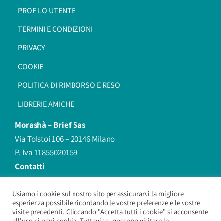
PROFILO UTENTE
TERMINI E CONDIZIONI
PRIVACY
COOKIE
POLITICA DI RIMBORSO E RESO
LIBRERIE AMICHE
Morashà –
Brief Sas
Via Tolstoi 106 – 20146 Milano
P. Iva 11855020159
Contatti
redazione@morasha.it
339 8596707
Usiamo i cookie sul nostro sito per assicurarvi la migliore
esperienza possibile ricordando le vostre preferenze e le vostre
(anche Whatsapp)
visite precedenti. Cliccando "Accetta tutti i cookie" si acconsente
all'uso di ogni cookie. Tuttavia si possono visitare le