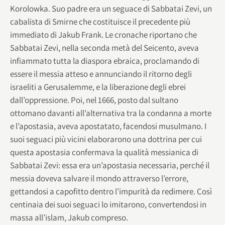
Korolowka. Suo padre era un seguace di Sabbatai Zevi, un
cabalista di Smirne che costituisce il precedente più
immediato di Jakub Frank. Le cronache riportano che
Sabbatai Zevi, nella seconda metà del Seicento, aveva
infiammato tutta la diaspora ebraica, proclamando di
essere il messia atteso e annunciando il ritorno degli
israeliti a Gerusalemme, e la liberazione degli ebrei
dall’oppressione. Poi, nel 1666, posto dal sultano
ottomano davanti all’alternativa tra la condanna a morte
e l’apostasia, aveva apostatato, facendosi musulmano. I
suoi seguaci più vicini elaborarono una dottrina per cui
questa apostasia confermava la qualità messianica di
Sabbatai Zevi: essa era un’apostasia necessaria, perché il
messia doveva salvare il mondo attraverso l’errore,
gettandosi a capofitto dentro l’impurità da redimere. Così
centinaia dei suoi seguaci lo imitarono, convertendosi in
massa all’islam, Jakub compreso.