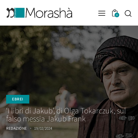
0
EBREI
‘I libri di Jakub’, di Olga Tokarczuk, sul
falso messia Jakub Frank
REDAZIONE
19/02/2024