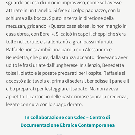
sguardo acceso di un odio improvviso, come se l’avesse
attirato in un tranello. Si fece di colpo paonazzo, con la
schiuma alla bocca. Sputò in terra in direzione della
mezuzah, gridando: «Questa casa ebrea. Io non mangio in
casa ebrea, con Ebrei ». Si calcò in capo il cheppì che s’era
tolto nel cortile, e si allontanò a gran passi infuriati.
Raffaele non scambiò una parola con Alessandro e
Benedetta, che pure, dalla stanza accanto, dovevano aver
udito le frasi urlate dall’ungherese. In silenzio, Benedetta
tolse il piatto e le posate preparati per l’ospite. Raffaele si
accostò alla tavola e, prima di sedersi, benedisse il pane e il
cibo preparati per festeggiare il sabato. Ma non aveva
appetito. Il cartoccio delle paste rimase sopra la credenza,
legato con cura con lo spago dorato.
In collaborazione con Cdec – Centro di
Documentazione Ebraica Contemporanea