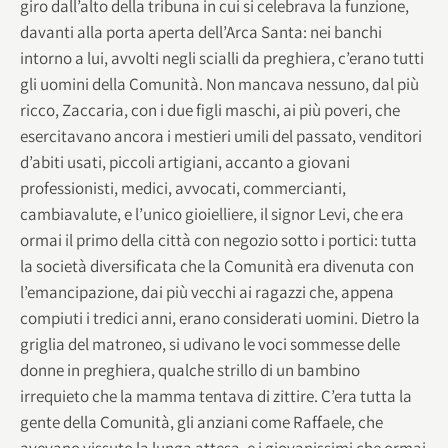
giro dall’alto della tribuna in cui si celebrava la funzione,
davanti alla porta aperta dell’Arca Santa: nei banchi
intorno a lui, avvolti negli scialli da preghiera, c’erano tutti
gli uomini della Comunità. Non mancava nessuno, dal più
ricco, Zaccaria, con i due figli maschi, ai più poveri, che
esercitavano ancora i mestieri umili del passato, venditori
d’abiti usati, piccoli artigiani, accanto a giovani
professionisti, medici, avvocati, commercianti,
cambiavalute, e l’unico gioielliere, il signor Levi, che era
ormai il primo della città con negozio sotto i portici: tutta
la società diversificata che la Comunità era divenuta con
l’emancipazione, dai più vecchi ai ragazzi che, appena
compiuti i tredici anni, erano considerati uomini. Dietro la
griglia del matroneo, si udivano le voci sommesse delle
donne in preghiera, qualche strillo di un bambino
irrequieto che la mamma tentava di zittire. C’era tutta la
gente della Comunità, gli anziani come Raffaele, che
avevano vissuto la lunga attesa, e i giovanissimi che ormai