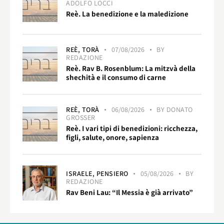
ADOLFO LOCCI
Reè. La benedizione e la maledizione
REÈ,
TORÀ
07/08/2026
BY
REDAZIONE
Reè. Rav B. Rosenblum: La mitzvà della
shechità e il consumo di carne
REÈ,
TORÀ
06/08/2026
BY
DONATO
GROSSER
Reè. I vari tipi di benedizioni: ricchezza,
figli, salute, onore, sapienza
ISRAELE,
PENSIERO
05/08/2026
BY
REDAZIONE
Rav Beni Lau: “Il Messia è già arrivato”