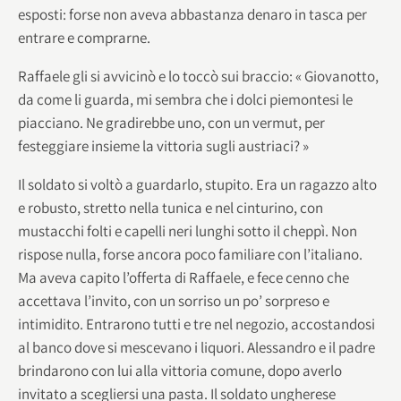
esposti: forse non aveva abbastanza denaro in tasca per
entrare e comprarne.
Raffaele gli si avvicinò e lo toccò sui braccio: « Giovanotto,
da come li guarda, mi sembra che i dolci piemontesi le
piacciano. Ne gradirebbe uno, con un vermut, per
festeggiare insieme la vittoria sugli austriaci? »
Il soldato si voltò a guardarlo, stupito. Era un ragazzo alto
e robusto, stretto nella tunica e nel cinturino, con
mustacchi folti e capelli neri lunghi sotto il cheppì. Non
rispose nulla, forse ancora poco familiare con l’italiano.
Ma aveva capito l’offerta di Raffaele, e fece cenno che
accettava l’invito, con un sorriso un po’ sorpreso e
intimidito. Entrarono tutti e tre nel negozio, accostandosi
al banco dove si mescevano i liquori. Alessandro e il padre
brindarono con lui alla vittoria comune, dopo averlo
invitato a scegliersi una pasta. Il soldato ungherese