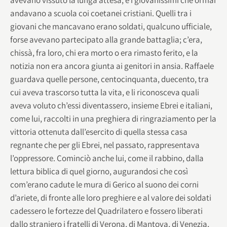
andavano a scuola coi coetanei cristiani. Quelli tra i
giovani che mancavano erano soldati, qualcuno ufficiale,
forse avevano partecipato alla grande battaglia; c’era,
chissà, fra loro, chi era morto o era rimasto ferito, e la
notizia non era ancora giunta ai genitori in ansia. Raffaele
guardava quelle persone, centocinquanta, duecento, tra
cui aveva trascorso tutta la vita, e li riconosceva quali
aveva voluto ch’essi diventassero, insieme Ebrei e italiani,
come lui, raccolti in una preghiera di ringraziamento per la
vittoria ottenuta dall’esercito di quella stessa casa
regnante che per gli Ebrei, nel passato, rappresentava
l’oppressore. Cominciò anche lui, come il rabbino, dalla
lettura biblica di quel giorno, augurandosi che così
com’erano cadute le mura di Gerico al suono dei corni
d’ariete, di fronte alle loro preghiere e al valore dei soldati
cadessero le fortezze del Quadrilatero e fossero liberati
dallo straniero i fratelli di Verona, di Mantova, di Venezia,