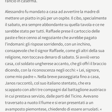
rancio in caserma.
Alessandro fu mandato a casa ad avvertire la madre di
mettere un piatto in più per un ospite. Il cibo, specialmente
il sabato, era sempre abbondante su quella tavola e ce ne
sarebbe stato per tutti. Raffaele prese il cartoccio delle
paste e fece cenno al negoziante che avrebbe pagato
l’indomani: gli rispose sorridendo, con un inchino,
consapevole che il signor Raffaele, come gli altri della sua
religione, non toccava denaro di sabato. Si avviò verso
casa, col soldato ungherese accanto, che gli offrì il braccio
dicendo, con la riconoscenza negli occhi: « Lei, signore,
come mio padre ». Nella breve passeggiata fino a casa,
Janos raccontò, col suo italiano stentato, che era
scappato con altri tre compagni dal battaglione austriaco
in cui prestava servizio, dalle parti del Ticino. Avevano
traversato a nuoto il fiume e si eran presentati a un
avamposto piemontese, chiedendo di essere arruolati. «