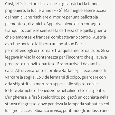
Così, lei è disertore. Lo sa che se gli austriaci la fanno
prigioniero, la fucileranno? » « Sì. Ma meglio essere uccisi
dai nemici, che rischiare di morire per una pallottola
piemontese, di amici. » Appariva pieno di un coraggio
tranquillo, come se sentisse la certezza che quella guerra
che piemontesi e francesi combattevano contro l’Austria
avrebbe portato la libertà anche al suo Paese,
permettendogli di ritornare tranquillamente dai suoi. Gli si
leggeva in viso la contentezza per l’incontro che gli aveva
procurato un invito inatteso. Erano arrivati davanti a
casa. Attraversarono il cortile e Raffaele gli fece cenno di
varcare la soglia. Lo vide fermarsi di colpo, guardare con
aria sbigottita la mezuzah appesa allo stipite, con le
lettere ebraiche di benedizione nel cilindretto d’argento.
L’ungherese la fissò sbalordito: poi gettò un’occhiata nella
stanza d’ingresso, dove pendeva la lampada sabbatica coi
lucignoli accesi. Sbiancò in viso, puntandogli addosso uno