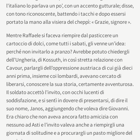
l’italiano lo parlava un po’, con un accento gutturale; disse,
con tono riconoscente, battendo i tacchi e dopo essersi
portato la mano alla visiera del cheppì: « Grazie, signore ».
Mentre Raffaele si faceva riempire dal pasticcere un
cartoccio di dolci, come tutti i sabati, gli venne un’idea:
perché non invitarlo a pranzo? Avrebbe potuto chiedergli
dell’Ungheria, di Kossuth, in così stretta relazione con
Cavour, parlargli dell’oppressione austriaca di cui già dieci
anni prima, insieme coi lombardi, avevano cercato di
liberarsi, conoscere la sua storia, certamente avventurosa.
Il soldato accettò l’invito, con occhi lucenti di
soddisfazione, e si sentì in dovere di presentarsi, di dire il
suo nome, Janos, aggiungendo che voleva dire Giovanni.
Era chiaro che non aveva ancora fatto amicizia con
nessuno ad Asti e l’invito valeva anche a riempirgli una
giornata di solitudine e a procurargli un pasto migliore del