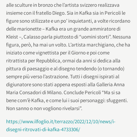
alle sculture in bronzo che l’artista svizzero realizzava
insieme con il fratello Diego. Sia in Kafka sia in Pericoli le
figure sono stilizzate e un po’ inquietanti, a volte ricordano
delle marionette – Kafka era un grande ammiratore di
Kleist –, Calasso parla piuttosto di “uomini storti”. Nessuna
figura, però, ha mai un volto. L’artista marchigiano, che ha
iniziato come vignettista per il Giorno e poi come
ritrattista per Repubblica, ormai da anni si dedica alla
pittura di paesaggio e al disegno tendendo (o tornando)
sempre più verso l’astrazione. Tutti i disegni ispirati al
digiunatore sono stati appena esposti alla Galleria Anna
Maria Consadori di Milano. Conclude Pericoli “Ma si sa
bene com’è Kafka, e come lui i suoi personaggi: sfuggenti.
Non sanno o non vogliono rivelarsi”.
https://www.ilfoglio.it/terrazzo/2022/12/10/news/i-
disegni-ritrovati-di-kafka-4733306/