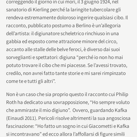
correggendo il giorno in cui morì, il 3 giugno 1924, nel
sanatorio di Kierling perché la laringite tubercolare gli
rendeva estremamente doloroso ingerire qualsiasi cibo. Il
racconto, pubblicato postumo a Berlino è un’allegoria
dell’artista: il digiunatore scheletrico rinchiuso in una
gabbia ed esposto come attrazione minore del circo,
accanto alle stalle delle belve feroci, è diverso dai suoi
sorveglianti e spettatori: digiuna “perché io non ho mai
potuto trovare il cibo che mi piacesse. Se l’avessi trovato,
credilo, non avrei fatto tante storie e mi sarei rimpinzato
come te e tutti gli altri”.
Non è un caso che sia proprio questo il racconto cui Philip
Roth ha dedicato una sovrapposizione, “Ho sempre voluto
che ammiraste il mio digiuno”. Ovvero, guardando Kafka
(Einaudi 2011). Pericoli risolve altrimenti la sua angosciosa
fascinazione: “Ho fatto un sogno in cui Giacometti e Kafka
si incontravano” ed ecco allora l’affollarsi di figure simili