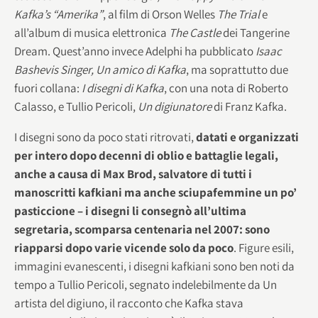
Kafka’s “Amerika”
, al film di Orson Welles
The Trial
e
all’album di musica elettronica
The Castle
dei Tangerine
Dream. Quest’anno invece Adelphi ha pubblicato
Isaac
Bashevis Singer, Un amico di Kafka
, ma soprattutto due
fuori collana:
I disegni di Kafka
, con una nota di Roberto
Calasso, e Tullio Pericoli,
Un digiunatore
di Franz Kafka.
I disegni sono da poco stati ritrovati,
datati e organizzati
per intero dopo decenni di oblio e battaglie legali,
anche a causa di Max Brod, salvatore di tutti i
manoscritti kafkiani ma anche sciupafemmine un po’
pasticcione – i disegni li consegnò all’ultima
segretaria, scomparsa centenaria nel 2007: sono
riapparsi dopo varie vicende solo da poco
. Figure esili,
immagini evanescenti, i disegni kafkiani sono ben noti da
tempo a Tullio Pericoli, segnato indelebilmente da Un
artista del digiuno, il racconto che Kafka stava