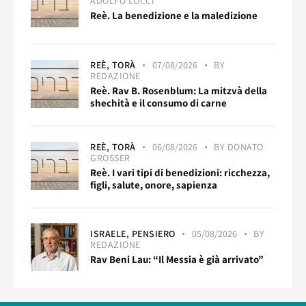
ADOLFO LOCCI
Reè. La benedizione e la maledizione
REÈ,
TORÀ
07/08/2026
BY
REDAZIONE
Reè. Rav B. Rosenblum: La mitzvà della
shechità e il consumo di carne
REÈ,
TORÀ
06/08/2026
BY
DONATO
GROSSER
Reè. I vari tipi di benedizioni: ricchezza,
figli, salute, onore, sapienza
ISRAELE,
PENSIERO
05/08/2026
BY
REDAZIONE
Rav Beni Lau: “Il Messia è già arrivato”