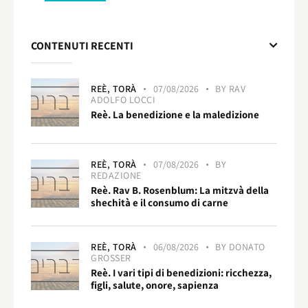
CONTENUTI RECENTI
REÈ,
TORÀ
07/08/2026
BY
RAV
ADOLFO LOCCI
Reè. La benedizione e la maledizione
REÈ,
TORÀ
07/08/2026
BY
REDAZIONE
Reè. Rav B. Rosenblum: La mitzvà della
shechità e il consumo di carne
REÈ,
TORÀ
06/08/2026
BY
DONATO
GROSSER
Reè. I vari tipi di benedizioni: ricchezza,
figli, salute, onore, sapienza