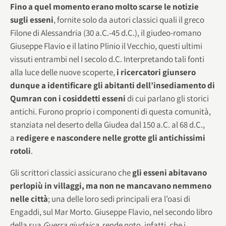
Fino a quel momento erano molto scarse le notizie
sugli esseni
, fornite solo da autori classici quali il greco
Filone di Alessandria (30 a.C.-45 d.C.), il giudeo-romano
Giuseppe Flavio e il latino Plinio il Vecchio, questi ultimi
vissuti entrambi nel I secolo d.C. Interpretando tali fonti
alla luce delle nuove scoperte,
i ricercatori giunsero
dunque a identificare gli abitanti dell’insediamento di
Qumran con i cosiddetti esseni
di cui parlano gli storici
antichi. Furono proprio i componenti di questa comunità,
stanziata nel deserto della Giudea dal 150 a.C. al 68 d.C.,
a
redigere e nascondere nelle grotte gli antichissimi
rotoli
.
Gli scrittori classici assicurano che
gli esseni abitavano
perlopiù in villaggi, ma non ne mancavano nemmeno
nelle città
; una delle loro sedi principali era l’oasi di
Engaddi, sul Mar Morto. Giuseppe Flavio, nel secondo libro
della sua
Guerra giudaica
, rende noto, infatti, che i