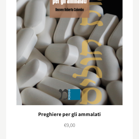
Preghiere per gli ammalati
€
9,00