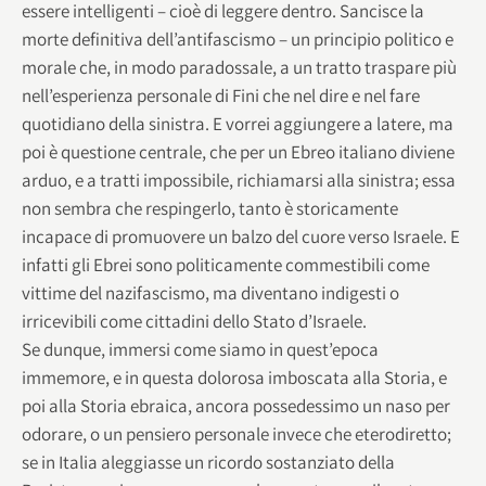
essere intelligenti – cioè di leggere dentro. Sancisce la
morte definitiva dell’antifascismo – un principio politico e
morale che, in modo paradossale, a un tratto traspare più
nell’esperienza personale di Fini che nel dire e nel fare
quotidiano della sinistra. E vorrei aggiungere a latere, ma
poi è questione centrale, che per un Ebreo italiano diviene
arduo, e a tratti impossibile, richiamarsi alla sinistra; essa
non sembra che respingerlo, tanto è storicamente
incapace di promuovere un balzo del cuore verso Israele. E
infatti gli Ebrei sono politicamente commestibili come
vittime del nazifascismo, ma diventano indigesti o
irricevibili come cittadini dello Stato d’Israele.
Se dunque, immersi come siamo in quest’epoca
immemore, e in questa dolorosa imboscata alla Storia, e
poi alla Storia ebraica, ancora possedessimo un naso per
odorare, o un pensiero personale invece che eterodiretto;
se in Italia aleggiasse un ricordo sostanziato della