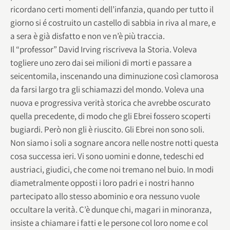
ricordano certi momenti dell’infanzia, quando per tutto il
giorno si é costruito un castello di sabbia in riva al mare, e
a sera è già disfatto e non ve n’è più traccia.
Il “professor” David Irving riscriveva la Storia. Voleva
togliere uno zero dai sei milioni di morti e passare a
seicentomila, inscenando una diminuzione così clamorosa
da farsi largo tra gli schiamazzi del mondo. Voleva una
nuova e progressiva verità storica che avrebbe oscurato
quella precedente, di modo che gli Ebrei fossero scoperti
bugiardi. Però non gli è riuscito. Gli Ebrei non sono soli.
Non siamo i soli a sognare ancora nelle nostre notti questa
cosa successa ieri. Vi sono uomini e donne, tedeschi ed
austriaci, giudici, che come noi tremano nel buio. In modi
diametralmente opposti i loro padri e i nostri hanno
partecipato allo stesso abominio e ora nessuno vuole
occultare la verità. C’è dunque chi, magari in minoranza,
insiste a chiamare i fatti e le persone col loro nome e col