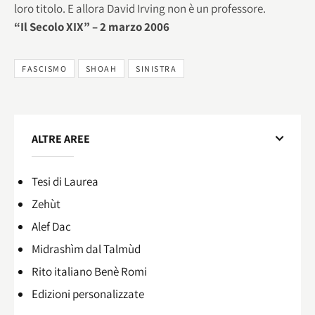
loro titolo. E allora David Irving non è un professore.
“Il Secolo XIX” – 2 marzo 2006
FASCISMO
SHOAH
SINISTRA
ALTRE AREE
Tesi di Laurea
Zehùt
Alef Dac
Midrashìm dal Talmùd
Rito italiano Benè Romi​
Edizioni personalizzate