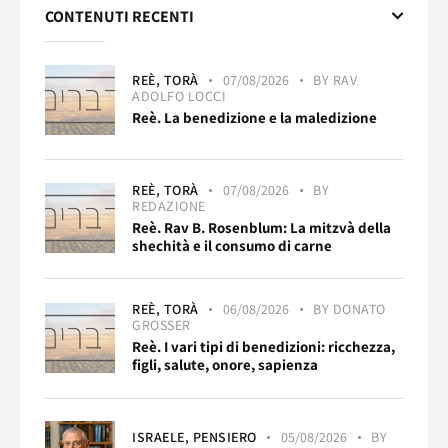
CONTENUTI RECENTI
REÈ,
TORÀ
07/08/2026
BY
RAV
ADOLFO LOCCI
Reè. La benedizione e la maledizione
REÈ,
TORÀ
07/08/2026
BY
REDAZIONE
Reè. Rav B. Rosenblum: La mitzvà della
shechità e il consumo di carne
REÈ,
TORÀ
06/08/2026
BY
DONATO
GROSSER
Reè. I vari tipi di benedizioni: ricchezza,
figli, salute, onore, sapienza
ISRAELE,
PENSIERO
05/08/2026
BY