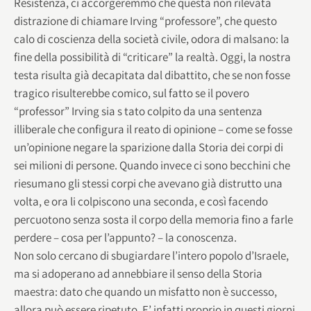
Resistenza, ci accorgeremmo che questa non rilevata
distrazione di chiamare Irving “professore”, che questo
calo di coscienza della società civile, odora di malsano: la
fine della possibilità di “criticare” la realtà. Oggi, la nostra
testa risulta già decapitata dal dibattito, che se non fosse
tragico risulterebbe comico, sul fatto se il povero
“professor” Irving sia s tato colpito da una sentenza
illiberale che configura il reato di opinione – come se fosse
un’opinione negare la sparizione dalla Storia dei corpi di
sei milioni di persone. Quando invece ci sono becchini che
riesumano gli stessi corpi che avevano già distrutto una
volta, e ora li colpiscono una seconda, e così facendo
percuotono senza sosta il corpo della memoria fino a farle
perdere – cosa per l’appunto? – la conoscenza.
Non solo cercano di sbugiardare l’intero popolo d’Israele,
ma si adoperano ad annebbiare il senso della Storia
maestra: dato che quando un misfatto non è successo,
allora può essere ripetuto. E’ infatti proprio in questi giorni