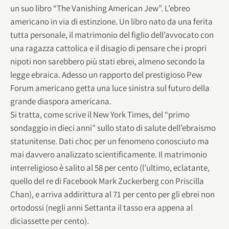
un suo libro “The Vanishing American Jew”. L’ebreo
americano in via di estinzione. Un libro nato da una ferita
tutta personale, il matrimonio del figlio dell’avvocato con
una ragazza cattolica e il disagio di pensare che i propri
nipoti non sarebbero più stati ebrei, almeno secondo la
legge ebraica. Adesso un rapporto del prestigioso Pew
Forum americano getta una luce sinistra sul futuro della
grande diaspora americana.
Si tratta, come scrive il New York Times, del “primo
sondaggio in dieci anni” sullo stato di salute dell’ebraismo
statunitense. Dati choc per un fenomeno conosciuto ma
mai davvero analizzato scientificamente. Il matrimonio
interreligioso è salito al 58 per cento (l’ultimo, eclatante,
quello del re di Facebook Mark Zuckerberg con Priscilla
Chan), e arriva addirittura al 71 per cento per gli ebrei non
ortodossi (negli anni Settanta il tasso era appena al
diciassette per cento).