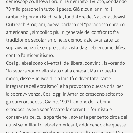
demoscopico. Il Pew Forum ha riempito il vuoto, sondando
70 mila persone in tutto il paese. Già alcuni anni fa il
rabbino Ephraim Buchwald, fondatore del National Jewish
Outreach Program, aveva parlato del “paradosso ebraico
americano”, simbolico più in generale del confronto fra
tradizione e secolarismo nelle democrazie avanzate. La
sopravvivenza è sempre stata vista dagli ebrei come difesa
contro l’antisemitismo.
Così gli ebrei sono diventati dei liberal convinti, favorendo
“la separazione dello stato dalla chiesa”. Ma in questo
modo, disse Buchwald, “la laicità è diventata parte
integrante dell’ebraismo” e ha provocato questa crisi per
la sopravvivenza. Così oggi in America crescono soltanto
gli ebrei ortodossi. Già nel 1997 l’Unione dei rabbini
ortodossi aveva sconfessato le correnti riformista e
conservatrice, cui appartiene il novanta per cento circa dei
quasi sei milioni di ebrei americani, adducendo che queste
ormai “non sono più ebraismo ma un’altra religione”. L’ex