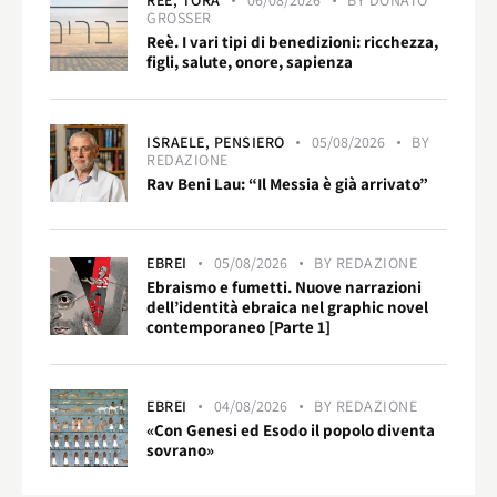
REÈ,
TORÀ
06/08/2026
BY
DONATO
GROSSER
Reè. I vari tipi di benedizioni: ricchezza,
figli, salute, onore, sapienza
ISRAELE,
PENSIERO
05/08/2026
BY
REDAZIONE
Rav Beni Lau: “Il Messia è già arrivato”
EBREI
05/08/2026
BY
REDAZIONE
Ebraismo e fumetti. Nuove narrazioni
dell’identità ebraica nel graphic novel
contemporaneo [Parte 1]
EBREI
04/08/2026
BY
REDAZIONE
«Con Genesi ed Esodo il popolo diventa
sovrano»