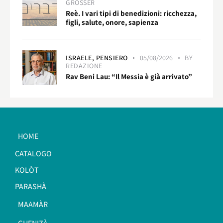
GROSSER
Reè. I vari tipi di benedizioni: ricchezza,
figli, salute, onore, sapienza
ISRAELE,
PENSIERO
05/08/2026
BY
REDAZIONE
Rav Beni Lau: “Il Messia è già arrivato”
HOME
CATALOGO
KOLÒT
PARASHÀ
MAAMÀR