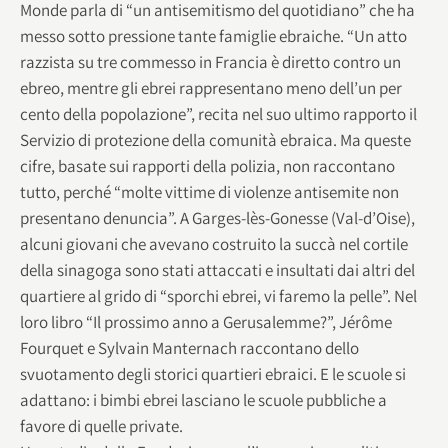
Monde parla di “un antisemitismo del quotidiano” che ha
messo sotto pressione tante famiglie ebraiche. “Un atto
razzista su tre commesso in Francia è diretto contro un
ebreo, mentre gli ebrei rappresentano meno dell’un per
cento della popolazione”, recita nel suo ultimo rapporto il
Servizio di protezione della comunità ebraica. Ma queste
cifre, basate sui rapporti della polizia, non raccontano
tutto, perché “molte vittime di violenze antisemite non
presentano denuncia”. A Garges-lès-Gonesse (Val-d’Oise),
alcuni giovani che avevano costruito la succà nel cortile
della sinagoga sono stati attaccati e insultati dai altri del
quartiere al grido di “sporchi ebrei, vi faremo la pelle”. Nel
loro libro “Il prossimo anno a Gerusalemme?”, Jérôme
Fourquet e Sylvain Manternach raccontano dello
svuotamento degli storici quartieri ebraici. E le scuole si
adattano: i bimbi ebrei lasciano le scuole pubbliche a
favore di quelle private.