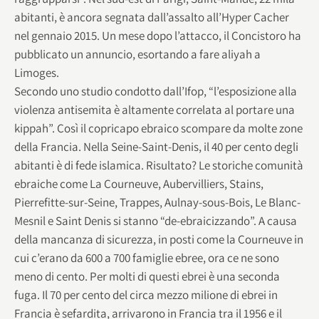
abitanti, è ancora segnata dall’assalto all’Hyper Cacher
nel gennaio 2015. Un mese dopo l’attacco, il Concistoro ha
pubblicato un annuncio, esortando a fare aliyah a
Limoges.
Secondo uno studio condotto dall’Ifop, “l’esposizione alla
violenza antisemita è altamente correlata al portare una
kippah”. Così il copricapo ebraico scompare da molte zone
della Francia. Nella Seine-Saint-Denis, il 40 per cento degli
abitanti è di fede islamica. Risultato? Le storiche comunità
ebraiche come La Courneuve, Aubervilliers, Stains,
Pierrefitte-sur-Seine, Trappes, Aulnay-sous-Bois, Le Blanc-
Mesnil e Saint Denis si stanno “de-ebraicizzando”. A causa
della mancanza di sicurezza, in posti come la Courneuve in
cui c’erano da 600 a 700 famiglie ebree, ora ce ne sono
meno di cento. Per molti di questi ebrei è una seconda
fuga. Il 70 per cento del circa mezzo milione di ebrei in
Francia è sefardita, arrivarono in Francia tra il 1956 e il