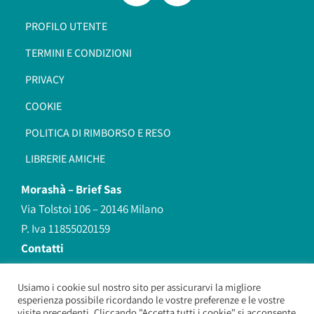
PROFILO UTENTE
TERMINI E CONDIZIONI
PRIVACY
COOKIE
POLITICA DI RIMBORSO E RESO
LIBRERIE AMICHE
Morashà –
Brief Sas
Via Tolstoi 106 – 20146 Milano
P. Iva 11855020159
Contatti
redazione@morasha.it
339 8596707
Usiamo i cookie sul nostro sito per assicurarvi la migliore
esperienza possibile ricordando le vostre preferenze e le vostre
(anche Whatsapp)
visite precedenti. Cliccando "Accetta tutti i cookie" si acconsente