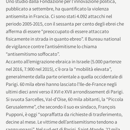
Uno studio dalla Fondazione per l’innovazione politica,
pubblicato a settembre, ha quantificato la violenza
antisemita in Francia. Ci sono stati 4.092 attacchi nel
periodo 2005-2015, con il sessanta per cento degli ebrei che
afferma di essere “preoccupato di essere attaccato
fisicamente in strada in quanto ebreo”. Il Bureau national
de vigilance contre l’antisémitisme lo chiama
“antisemitismo soffocato”.
Accanto all’emigrazione ebraica in Israele (5.000 partenze
nel 2016, 7.900 nel 2015), c’è ora la “mobilità elevata”,
generalmente dalla parte orientale a quella occidentale di
Parigi. 60 mila ebrei hanno lasciato l’Ile-de-France negli
ultimi dieci anni verso il XVI e XVII arrondissement di Parigi.
Si svuota Sarcelles, Val-d’Oise, 60 mila abitanti, la “Piccola
Gerusalemme”, che secondo il suo ex sindaco, François
Pupponi, è oggi “sopraffatta da richieste di trasferimento,
decine al mese. Le vittime dell’antisemitismo tendono a
raggrupparsi”. Nel sud-est di Parigi, Saint-Mande, 22 mila