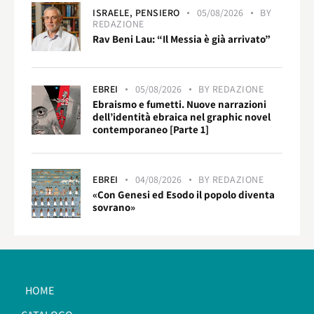
ISRAELE,
PENSIERO
05/08/2026
BY
REDAZIONE
Rav Beni Lau: “Il Messia è già arrivato”
EBREI
05/08/2026
BY
REDAZIONE
Ebraismo e fumetti. Nuove narrazioni
dell’identità ebraica nel graphic novel
contemporaneo [Parte 1]
EBREI
04/08/2026
BY
REDAZIONE
«Con Genesi ed Esodo il popolo diventa
sovrano»
HOME