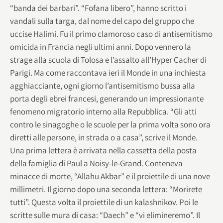
“banda dei barbari”. “Fofana libero”, hanno scritto i
vandali sulla targa, dal nome del capo del gruppo che
uccise Halimi. Fu il primo clamoroso caso di antisemitismo
omicida in Francia negli ultimi anni. Dopo vennero la
strage alla scuola di Tolosa e l’assalto all’Hyper Cacher di
Parigi. Ma come raccontava ieri il Monde in una inchiesta
agghiacciante, ogni giorno l’antisemitismo bussa alla
porta degli ebrei francesi, generando un impressionante
fenomeno migratorio interno alla Repubblica. “Gli atti
contro le sinagoghe o le scuole per la prima volta sono ora
diretti alle persone, in strada o a casa”, scrive il Monde.
Una prima lettera è arrivata nella cassetta della posta
della famiglia di Paul a Noisy-le-Grand. Conteneva
minacce di morte, “Allahu Akbar” e il proiettile di una nove
millimetri. Il giorno dopo una seconda lettera: “Morirete
tutti”. Questa volta il proiettile di un kalashnikov. Poi le
scritte sulle mura di casa: “Daech” e “vi elimineremo”. Il